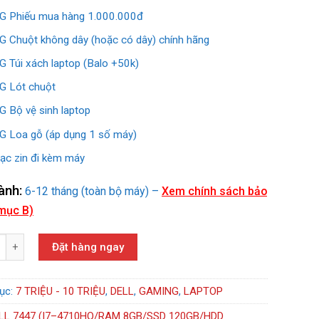
 Phiếu mua hàng 1.000.000đ
 Chuột không dây (hoặc có dây) chính hãng
 Túi xách laptop (Balo +50k)
 Lót chuột
 Bộ vệ sinh laptop
 Loa gỗ (áp dụng 1 số máy)
ạc zin đi kèm máy
ành:
6-12 tháng (toàn bộ máy) –
Xem chính sách bảo
mục B)
47 (I7–4710HQ/RAM 8GB/SSD 120GB/HDD 500GB/VGA-NVIDIA 850M) s
Đặt hàng ngay
ục:
7 TRIỆU - 10 TRIỆU
,
DELL
,
GAMING
,
LAPTOP
LL 7447 (I7–4710HQ/RAM 8GB/SSD 120GB/HDD