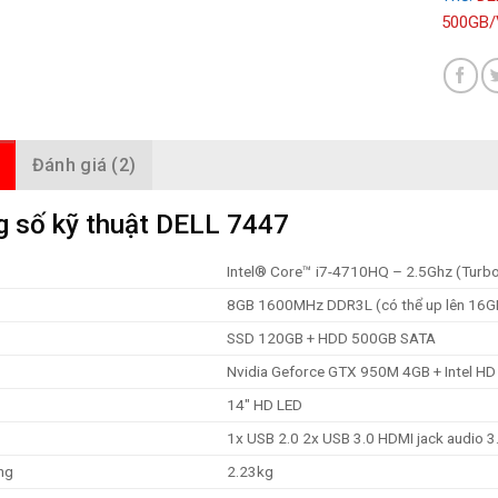
500GB/
Đánh giá (2)
 số kỹ thuật DELL 7447
Intel® Core™ i7-4710HQ – 2.5Ghz (Turbo
8GB 1600MHz DDR3L (có thể up lên 16G
SSD 120GB + HDD 500GB SATA
Nvidia Geforce GTX 950M 4GB + Intel HD
14″ HD LED
1x USB 2.0 2x USB 3.0 HDMI jack audio 
ng
2.23kg