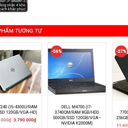
ông nhận 4 khe
cách khắc phục
PHẨM TƯƠNG TỰ
-56%
-27%
7240 (I5-4300U/RAM
DELL M4700 (I7-
SD 120GB/VGA-HD)
3740QM/RAM 8GB/HDD
770
500GB/SSD 120GB/VGA–
256GB
Giá
Giá
.000
₫
3.790.000
₫
NVIDIA K2000M)
gốc
hiện
11.69
là:
tại