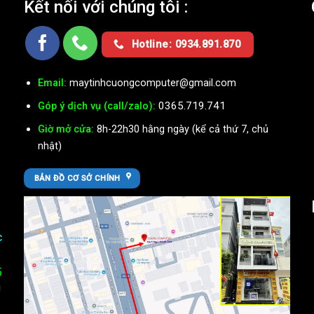
Kết nối với chúng tôi :
Ụ
Hotline: 0934.891.870
Email:
maytinhcuongcomputer@gmail.com
0365.719.741
Góp ý dịch vụ (call/zalo):
Giờ mở cửa:
8h-22h30 hằng ngày (kể cả thứ 7, chủ
nhật)
BẢN ĐỒ CƠ SỞ CHÍNH
c
5
U