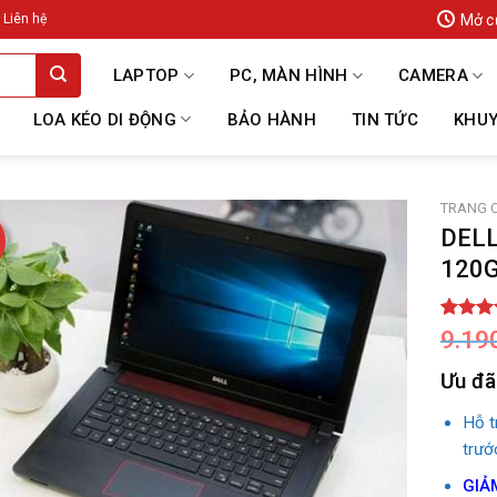
Mở c
Liên hệ
LAPTOP
PC, MÀN HÌNH
CAMERA
LOA KÉO DI ĐỘNG
BẢO HÀNH
TIN TỨC
KHUY
TRANG 
DELL
120G
5.00
2
tr
9.19
dựa trê
đánh gi
Ưu đã
Hỗ 
trướ
GIẢ