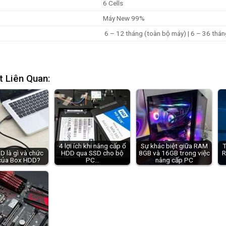
6 Cells
Máy New 99%
6 – 12 tháng (toàn bộ máy) | 6 – 36 tháng 
t Liên Quan:
4 lợi ích khi nâng cấp ổ
Sự khác biệt giữa RAM
T
 là gì và chức
HDD qua SSD cho bộ
8GB và 16GB trong việc
R
của Box HDD?
PC…
nâng cấp PC