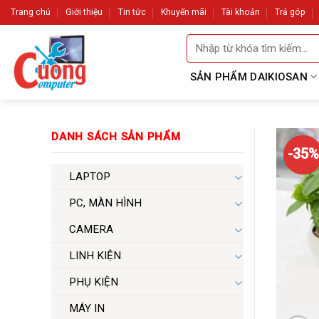
Skip
Trang chủ
Giới thiệu
Tin tức
Khuyến mãi
Tài khoản
Trả góp
to
Tìm
content
kiếm:
SẢN PHẨM DAIKIOSAN
DANH SÁCH SẢN PHẨM
-35%
LAPTOP
PC, MÀN HÌNH
CAMERA
LINH KIỆN
PHỤ KIỆN
MÁY IN