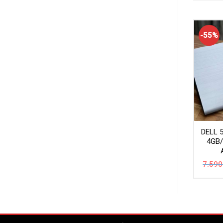
-55%
DELL 
4GB
7.590