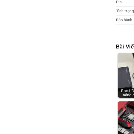
Pin
Tình trạng
Bảo hành
Bài Viế
Box HDD
năng 