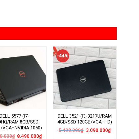
-44%
DELL 5577 (I7-
DELL 3521 (I3-3217U/RAM
0HQ/RAM 8GB/SSD
4GB/SSD 120GB/VGA–HD)
/VGA–NVIDIA 1050)
Giá
Giá
5.490.000
₫
3.090.000
₫
gốc
hiện
Giá
Giá
0.000
₫
8.490.000
₫
là:
tại