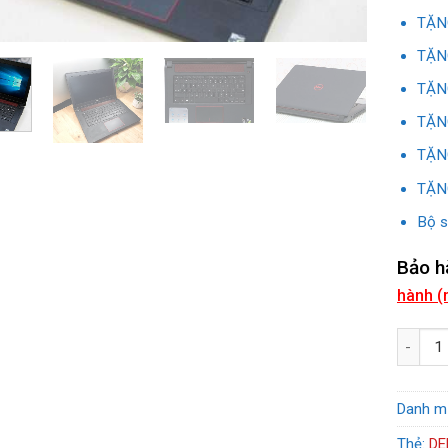
TẶNG
TẶNG
TẶNG
TẶNG
TẶNG
TẶNG
Bộ s
Bảo h
hành (
DELL 74
Danh m
Thẻ:
DE