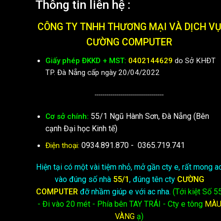
Thông tin liên hệ :
CÔNG TY TNHH THƯƠNG MẠI VÀ DỊCH V
CƯỜNG COMPUTER
Giấy phép ĐKKD + MST:
0402144629
do Sở KHĐT
TP. Đà Nẵng cấp ngày 20/04/2022
-----------------------------------
55/1 Ngũ Hành Sơn, Đà Nẵng (Bên
Cơ sở chính:
cạnh Đại học Kinh tế)
0934.891.870
-
0365.719.741
Điện thoại:
Hiện tại có một vài tiệm nhỏ, mở gần cty e, rất mong a
vào đúng số nhà
55/1
, đúng tên cty
CƯỜNG
COMPUTER
đỡ nhầm giúp e với ac nha.
(Tới kiệt
Số 5
- Đi vào 20 mét - Phía bên TAY TRÁI - Cty e
tông
MÀ
VÀNG
ạ)