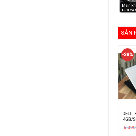
Main kh
ram và 
SẢN 
-38%
DELL 
4GB/S
6.090