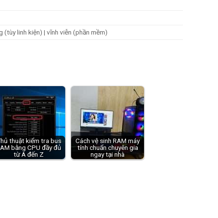
(tùy linh kiện) | vĩnh viễn (phần mềm)
hủ thuật kiểm tra bus
Cách vệ sinh RAM máy
AM bằng CPU đầy đủ
tính chuẩn chuyên gia
từ A đến Z
ngay tại nhà