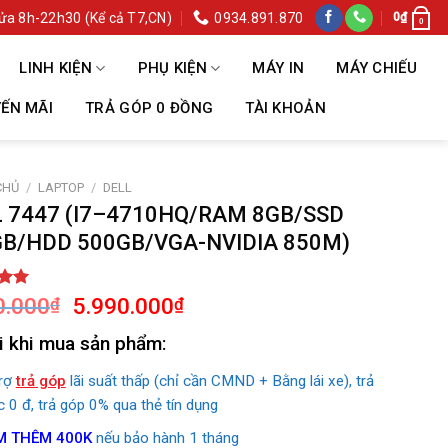
ửa 8h-22h30 (Kể cả T7,CN)
0934.891.870
0
₫
0
LINH KIỆN
PHỤ KIỆN
MÁY IN
MÁY CHIẾU
ẾN MÃI
TRẢ GÓP 0 ĐỒNG
TÀI KHOẢN
CHỦ
/
LAPTOP
/
DELL
 7447 (I7–4710HQ/RAM 8GB/SSD
B/HDD 500GB/VGA-NVIDIA 850M)
Giá
Giá
ên 5
0.000
5.990.000
₫
₫
n
gốc
hiện
á
i khi mua sản phẩm:
là:
tại
9.190.000₫.
là:
trợ
trả góp
lãi suất thấp (chỉ cần CMND + Bằng lái xe), trả
5.990.000₫.
c 0 đ, trả góp 0% qua thẻ tín dụng
M THÊM 400K
nếu bảo hành 1 tháng