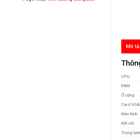
Mô tả
Thông
CPU
RAM
Ổ cứng
Card VGA
Màn hình
Kết nối
Trọng lượ