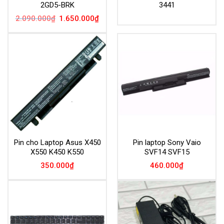
2GD5-BRK
3441
Giá
Giá
2.090.000
₫
1.650.000
₫
gốc
hiện
là:
tại
2.090.000₫.
là:
1.650.000₫.
Pin cho Laptop Asus X450
Pin laptop Sony Vaio
X550 K450 K550
SVF14 SVF15
350.000
₫
460.000
₫