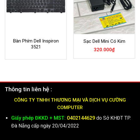
Bàn Phím Dell Inspiron
Sạc Dell Mini Có Kim
3521
320.000
₫
Thông tin liên hệ :
CÔNG TY TNHH THƯƠNG MẠI VÀ DỊCH VỤ CƯỜNG
COMPUTER
Giấy phép ĐKKD + MST:
0402144629
do Sở KHĐT TP.
Đà Nẵng cấp ngày 20/04/2022