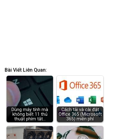
Bài Viết Liên Quan:
Dùng máy tính mà
Cách tải và cài đặt
không biết 11 thủ
Office 365 (Microsoft
thuật phím tắt…
365) miễn phí