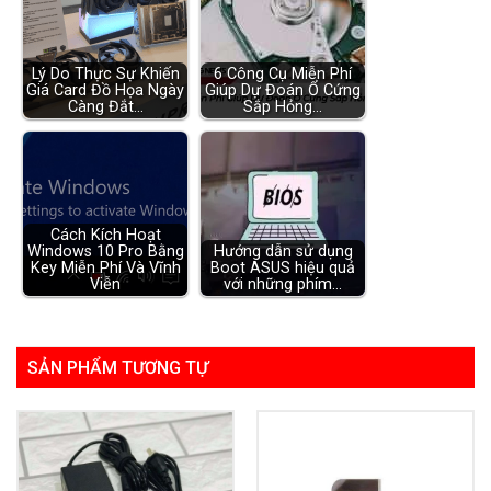
Lý Do Thực Sự Khiến
6 Công Cụ Miễn Phí
Giá Card Đồ Họa Ngày
Giúp Dự Đoán Ổ Cứng
Càng Đắt…
Sắp Hỏng…
Cách Kích Hoạt
Windows 10 Pro Bằng
Hướng dẫn sử dụng
Key Miễn Phí Và Vĩnh
Boot ASUS hiệu quả
Viễn
với những phím…
SẢN PHẨM TƯƠNG TỰ