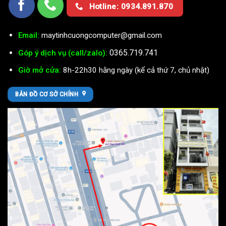
Hotline: 0934.891.870
Email:
maytinhcuongcomputer@gmail.com
0365.719.741
Góp ý dịch vụ (call/zalo):
Giờ mở cửa:
8h-22h30 hằng ngày (kể cả thứ 7, chủ nhật)
BẢN ĐỒ CƠ SỞ CHÍNH