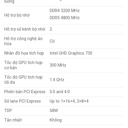
luồng
DDR4 3200 MHz
Hỗ trợ bộ nhớ
DDR5 4800 MHz
Hỗ trợ số kênh bộ nhớ
2
Hỗ trợ công nghệ ảo
Có
hóa
Nhân đồ họa tích hợp
Intel UHD Graphics 730
Tốc độ GPU tích hợp
300 MHz
cơ bản
Tốc độ GPU tích hợp
1.4 GHz
tối đa
Phiên bản PCI Express
5.0 and 4.0
Số lane PCI Express
Up to 1×16+4, 2×8+4
TDP
58W
Tản nhiệt
Không