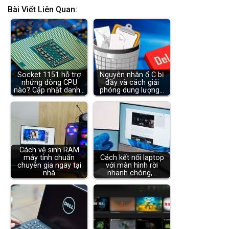
Bài Viết Liên Quan:
Socket 1151 hỗ trợ
Nguyên nhân ổ C bị
những dòng CPU
đầy và cách giải
nào? Cập nhật danh…
phóng dung lượng…
Cách vệ sinh RAM
máy tính chuẩn
Cách kết nối laptop
chuyên gia ngay tại
với màn hình rời
nhà
nhanh chóng,…