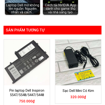
Laptop Dell mở không
Cách tải NVIDIA App
lên nguồn: Nguyên
dành cho game thủ
nhân và cách…
và nhà sáng tạo
SẢN PHẨM TƯƠNG TỰ
Pin laptop Dell Inspiron
Sạc Dell Mini Có Kim
5547/5548/5447/5448
320.000
₫
750.000
₫