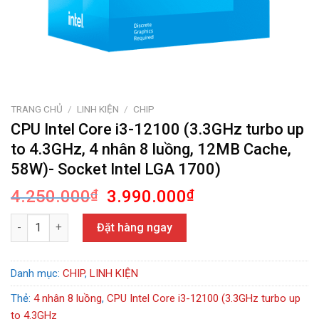
TRANG CHỦ
/
LINH KIỆN
/
CHIP
CPU Intel Core i3-12100 (3.3GHz turbo up
to 4.3GHz, 4 nhân 8 luồng, 12MB Cache,
58W)- Socket Intel LGA 1700)
Giá
Giá
4.250.000
₫
3.990.000
₫
gốc
hiện
CPU Intel Core i3-12100 (3.3GHz turbo up to 4.3GHz, 4 nhân 8 lu
là:
tại
Đặt hàng ngay
4.250.000₫.
là:
3.990.000₫.
Danh mục:
CHIP
,
LINH KIỆN
Thẻ:
4 nhân 8 luồng
,
CPU Intel Core i3-12100 (3.3GHz turbo up
to 4.3GHz