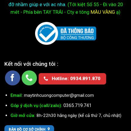
đỡ nhầm giúp e với ac nha.
(Tới kiệt
Số 55 - Đi vào 20
mét - Phía bên TAY TRÁI - Cty e
tông
MÀU VÀNG
ạ)
Kết nối với chúng tôi :
Hotline: 0934.891.870
Email:
maytinhcuongcomputer@gmail.com
0365.719.741
Góp ý dịch vụ (call/zalo):
Giờ mở cửa:
8h-22h30 hằng ngày (kể cả thứ 7, chủ nhật)
BẢN ĐỒ CƠ SỞ CHÍNH