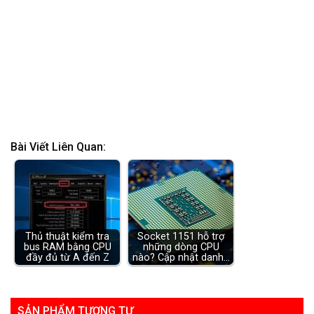
Bài Viết Liên Quan:
Thủ thuật kiểm tra
Socket 1151 hỗ trợ
bus RAM bằng CPU
những dòng CPU
đầy đủ từ A đến Z
nào? Cập nhật danh…
SẢN PHẨM TƯƠNG TỰ