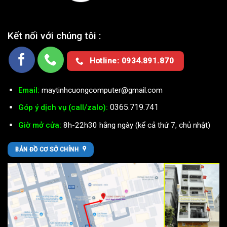
Kết nối với chúng tôi :
Hotline: 0934.891.870
Email:
maytinhcuongcomputer@gmail.com
0365.719.741
Góp ý dịch vụ (call/zalo):
Giờ mở cửa:
8h-22h30 hằng ngày (kể cả thứ 7, chủ nhật)
BẢN ĐỒ CƠ SỞ CHÍNH