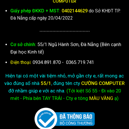
COMPUTER
Giấy phép ĐKKD + MST:
0402144629
do Sở KHĐT TP.
Đà Nẵng cấp ngày 20/04/2022
-----------------------------------
55/1 Ngũ Hành Sơn, Đà Nẵng (Bên cạnh
Cơ sở chính:
Đại học Kinh tế)
0934.891.870
-
0365.719.741
Điện thoại:
Hiện tại có một vài tiệm nhỏ, mở gần cty e, rất mong ac
vào đúng số nhà
55/1
, đúng tên cty
CƯỜNG COMPUTER
đỡ nhầm giúp e với ac nha.
(Tới kiệt
Số 55 - Đi vào 20
mét - Phía bên TAY TRÁI - Cty e
tông
MÀU VÀNG
ạ)