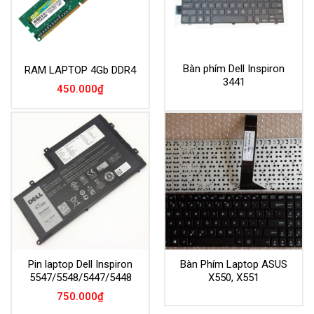
Bàn phím Dell Inspiron
RAM LAPTOP 4Gb DDR4
3441
450.000
₫
Pin laptop Dell Inspiron
Bàn Phím Laptop ASUS
5547/5548/5447/5448
X550, X551
750.000
₫