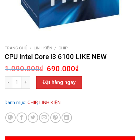
TRANG CHỦ
/
LINH KIỆN
/
CHIP
CPU Intel Core i3 6100 LIKE NEW
Giá
Giá
1.090.000
₫
690.000
₫
gốc
hiện
CPU Intel Core i3 6100 LIKE NEW số lượng
là:
tại
Đặt hàng ngay
1.090.000₫.
là:
690.000₫.
Danh mục:
CHIP
,
LINH KIỆN