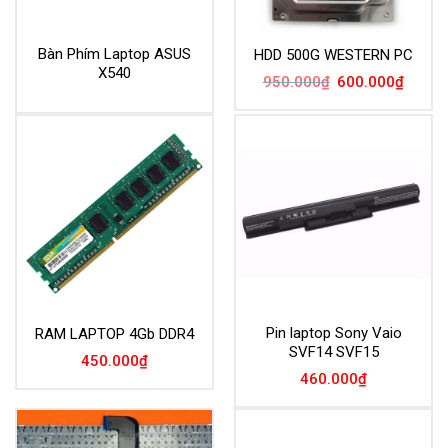
Bàn Phím Laptop ASUS
HDD 500G WESTERN PC
X540
Giá
Giá
950.000
₫
600.000
₫
gốc
hiện
là:
tại
950.000₫.
là:
600.00
Pin laptop Sony Vaio
RAM LAPTOP 4Gb DDR4
SVF14 SVF15
450.000
₫
460.000
₫