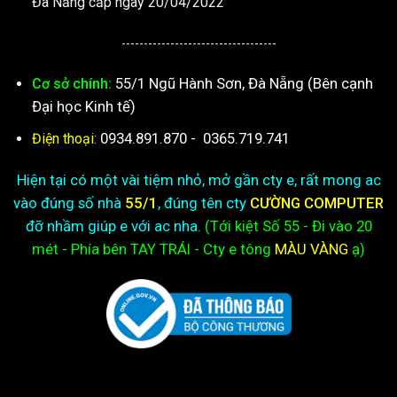
Đà Nẵng cấp ngày 20/04/2022
-----------------------------------
55/1 Ngũ Hành Sơn, Đà Nẵng (Bên cạnh
Cơ sở chính:
Đại học Kinh tế)
0934.891.870
-
0365.719.741
Điện thoại:
Hiện tại có một vài tiệm nhỏ, mở gần cty e, rất mong ac
vào đúng số nhà
55/1
, đúng tên cty
CƯỜNG COMPUTER
đỡ nhầm giúp e với ac nha.
(Tới kiệt
Số 55 - Đi vào 20
mét - Phía bên TAY TRÁI - Cty e
tông
MÀU VÀNG
ạ)