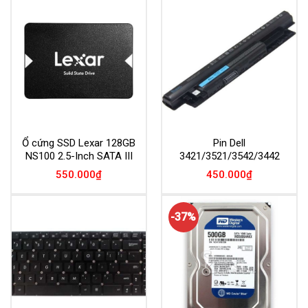
Ổ cứng SSD Lexar 128GB
Pin Dell
NS100 2.5-Inch SATA III
3421/3521/3542/3442
550.000
₫
450.000
₫
-37%