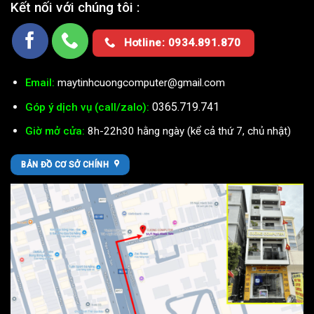
Kết nối với chúng tôi :
Hotline: 0934.891.870
Email:
maytinhcuongcomputer@gmail.com
0365.719.741
Góp ý dịch vụ (call/zalo):
Giờ mở cửa:
8h-22h30 hằng ngày (kể cả thứ 7, chủ nhật)
BẢN ĐỒ CƠ SỞ CHÍNH