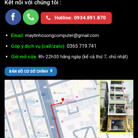
Kết nối với chúng tôi :
Hotline: 0934.891.870
Email:
maytinhcuongcomputer@gmail.com
0365.719.741
Góp ý dịch vụ (call/zalo):
Giờ mở cửa:
8h-22h30 hằng ngày (kể cả thứ 7, chủ nhật)
BẢN ĐỒ CƠ SỞ CHÍNH