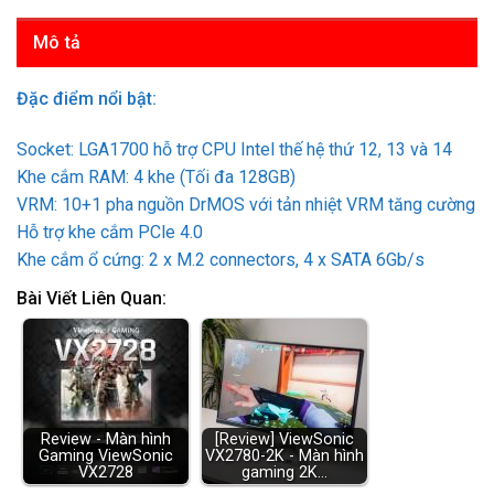
Mô tả
Đặc điểm nổi bật:
Socket: LGA1700 hỗ trợ CPU Intel thế hệ thứ 12, 13 và 14
Khe cắm RAM: 4 khe (Tối đa 128GB)
VRM: 10+1 pha nguồn DrMOS với tản nhiệt VRM tăng cường
Hỗ trợ khe cắm PCle 4.0
Khe cắm ổ cứng: 2 x M.2 connectors, 4 x SATA 6Gb/s
Bài Viết Liên Quan:
Review - Màn hình
[Review] ViewSonic
Gaming ViewSonic
VX2780-2K - Màn hình
VX2728
gaming 2K…