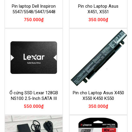
Pin laptop Dell Inspiron
Pin cho Laptop Asus
5547/5548/5447/5448
X451, X551
750.000
₫
350.000
₫
Ổ cứng SSD Lexar 128GB
Pin cho Laptop Asus X450
NS100 2.5-Inch SATA III
X550 K450 K550
550.000
₫
350.000
₫