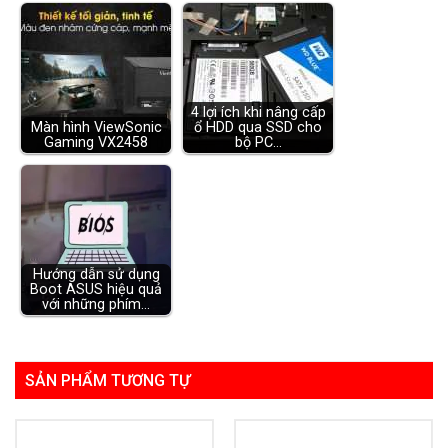
4 lợi ích khi nâng cấp
Màn hình ViewSonic
ổ HDD qua SSD cho
Gaming VX2458
bộ PC…
Hướng dẫn sử dụng
Boot ASUS hiệu quả
với những phím…
SẢN PHẨM TƯƠNG TỰ