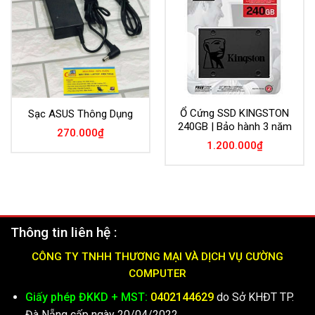
Ổ Cứng SSD KINGSTON
Sạc ASUS Thông Dụng
240GB | Bảo hành 3 năm
270.000
₫
1.200.000
₫
Thông tin liên hệ :
CÔNG TY TNHH THƯƠNG MẠI VÀ DỊCH VỤ CƯỜNG
COMPUTER
Giấy phép ĐKKD + MST:
0402144629
do Sở KHĐT TP.
Đà Nẵng cấp ngày 20/04/2022