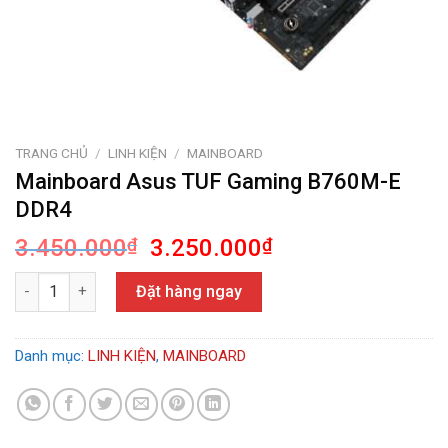
TRANG CHỦ
/
LINH KIỆN
/
MAINBOARD
Mainboard Asus TUF Gaming B760M-E
DDR4
Giá
Giá
3.450.000
₫
3.250.000
₫
gốc
hiện
Mainboard Asus TUF Gaming B760M-E DDR4 số lượng
là:
tại
Đặt hàng ngay
3.450.000₫.
là:
3.250.000₫.
Danh mục:
LINH KIỆN
,
MAINBOARD