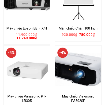
Máy chiếu Epson EB – X41
Màn chiếu Chân 100 Inch
Giá
Giá
11.900.000
₫
920.000
₫
780.000
₫
gốc
hiện
Giá
Giá
11.249.000
₫
là:
tại
gốc
hiện
920.000₫.
là:
là:
tại
780.00
11.900.000₫.
là:
11.249.000₫.
-4%
-4%
Máy chiếu Panasonic PT-
Máy chiếu Viewsonic
LB305
PA502SP