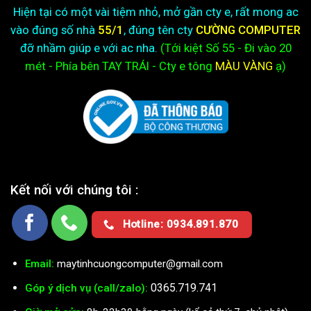
Hiện tại có một vài tiệm nhỏ, mở gần cty e, rất mong ac
vào đúng số nhà
55/1
, đúng tên cty
CƯỜNG COMPUTER
đỡ nhầm giúp e với ac nha.
(Tới kiệt
Số 55 - Đi vào 20
mét - Phía bên TAY TRÁI - Cty e
tông
MÀU VÀNG
ạ)
Kết nối với chúng tôi :
Hotline: 0934.891.870
Email:
maytinhcuongcomputer@gmail.com
0365.719.741
Góp ý dịch vụ (call/zalo):