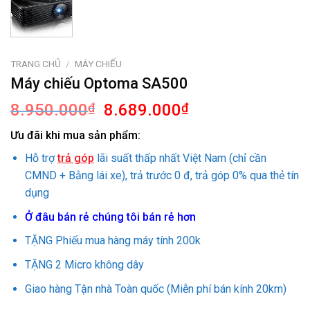
TRANG CHỦ
/
MÁY CHIẾU
Máy chiếu Optoma SA500
Giá
Giá
8.950.000
₫
8.689.000
₫
gốc
hiện
Ưu đãi khi mua sản phẩm:
là:
tại
8.950.000₫.
là:
Hỗ trợ
trả góp
lãi suất thấp nhất Việt Nam (chỉ cần
8.689.000₫.
CMND + Bằng lái xe), trả trước 0 đ, trả góp 0% qua thẻ tín
dụng
Ở đâu bán rẻ chúng tôi bán rẻ hơn
TẶNG Phiếu mua hàng máy tính 200k
TẶNG 2 Micro không dây
Giao hàng Tận nhà Toàn quốc (Miễn phí bán kính 20km)