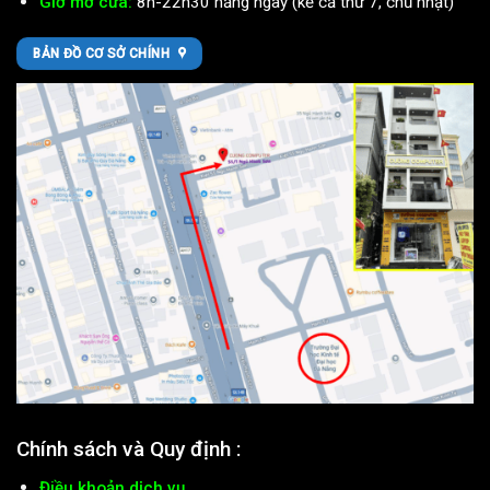
Giờ mở cửa:
8h-22h30 hằng ngày (kể cả thứ 7, chủ nhật)
BẢN ĐỒ CƠ SỞ CHÍNH
Chính sách và Quy định :
Điều khoản dịch vụ