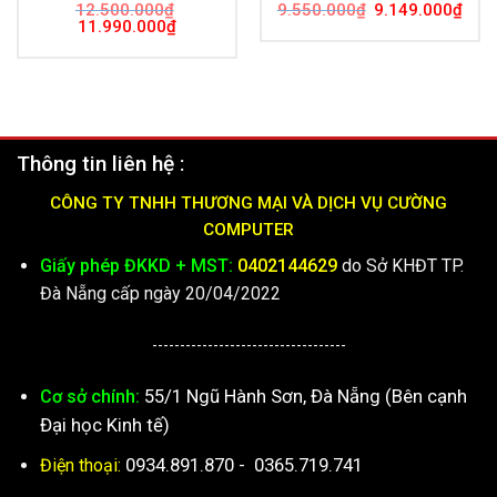
Giá
Giá
12.500.000
₫
9.550.000
₫
9.149.000
₫
gốc
hiện
Giá
Giá
11.990.000
₫
là:
tại
gốc
hiện
9.550.000₫.
là:
là:
tại
9.14
12.500.000₫.
là:
11.990.000₫.
Thông tin liên hệ :
CÔNG TY TNHH THƯƠNG MẠI VÀ DỊCH VỤ CƯỜNG
COMPUTER
Giấy phép ĐKKD + MST:
0402144629
do Sở KHĐT TP.
Đà Nẵng cấp ngày 20/04/2022
-----------------------------------
55/1 Ngũ Hành Sơn, Đà Nẵng (Bên cạnh
Cơ sở chính:
Đại học Kinh tế)
0934.891.870
-
0365.719.741
Điện thoại: