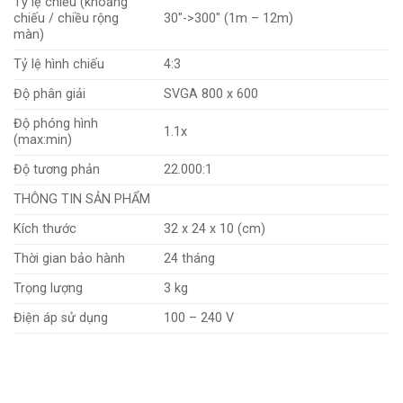
Tỷ lệ chiếu (khoảng
chiếu / chiều rộng
30″->300″ (1m – 12m)
màn)
Tỷ lệ hình chiếu
4:3
Độ phân giải
SVGA 800 x 600
Độ phóng hình
1.1x
(max:min)
Độ tương phản
22.000:1
THÔNG TIN SẢN PHẨM
Kích thước
32 x 24 x 10 (cm)
Thời gian bảo hành
24 tháng
Trọng lượng
3 kg
Điện áp sử dụng
100 – 240 V