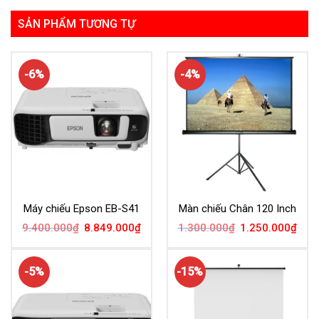
SẢN PHẨM TƯƠNG TỰ
-6%
-4%
Máy chiếu Epson EB-S41
Màn chiếu Chân 120 Inch
Giá
Giá
Giá
Giá
9.400.000
₫
8.849.000
₫
1.300.000
₫
1.250.000
₫
gốc
hiện
gốc
hiện
là:
tại
là:
tại
9.400.000₫.
là:
1.300.000₫.
là:
8.849.000₫.
1.25
-5%
-15%