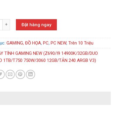
H GAMING NEW (Z690/I9 14900K/32GB/DUO X3F/SSD 1TB/T750 750W/3
Đặt hàng ngay
ục:
GAMING, ĐỒ HỌA
,
PC
,
PC NEW
,
Trên 10 Triệu
Y TÍNH GAMING NEW (Z690/I9 14900K/32GB/DUO
D 1TB/T750 750W/3060 12GB/TẢN 240 ARGB V3)