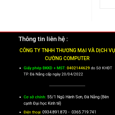
Thông tin liên hệ :
CÔNG TY TNHH THƯƠNG MẠI VÀ DỊCH V
CƯỜNG COMPUTER
Giấy phép ĐKKD + MST:
0402144629
do Sở KHĐT
TP. Đà Nẵng cấp ngày 20/04/2022
-----------------------------------
55/1 Ngũ Hành Sơn, Đà Nẵng (Bên
Cơ sở chính:
cạnh Đại học Kinh tế)
0934.891.870
-
0365.719.741
Điện thoại: