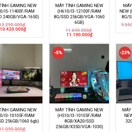
TÍNH GAMING NEW
MÁY TÍNH GAMING NEW
MÁY
10/I5-11400F/RAM
(H610/I3-12100F/RAM
NEW (
D 240GB/VGA-1650)
8G/SSD 256GB/VGA-1060
8G/S
6GB)
13.290.000
₫
9.55
Giá
Giá
10.420.000
₫
11.690.000
₫
gốc
hiện
Giá
Giá
11.190.000
₫
là:
tại
gốc
hiện
13.290.000₫.
là:
là:
tại
10.420.000₫.
11.690.000₫.
là:
11.190.000₫.
-5%
-23%
TÍNH GAMING NEW
MÁY TÍNH GAMING NEW
MÁY 
10/I3-10105F/RAM
(H510/I3-10105F/RAM
NEW
SD 256GB/1060 6gb)
8GB/XA20/SSD
32
256GB/X350/VGA-1030)
11.090.000
₫