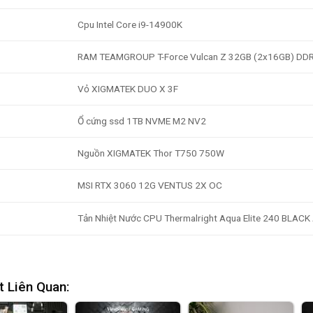
Cpu Intel Core i9-14900K
RAM TEAMGROUP T-Force Vulcan Z 32GB (2x16GB) D
Vỏ XIGMATEK DUO X 3F
Ổ cứng ssd 1TB NVME M2 NV2
Nguồn XIGMATEK Thor T750 750W
MSI RTX 3060 12G VENTUS 2X OC
Tản Nhiệt Nước CPU Thermalright Aqua Elite 240 BLAC
t Liên Quan: