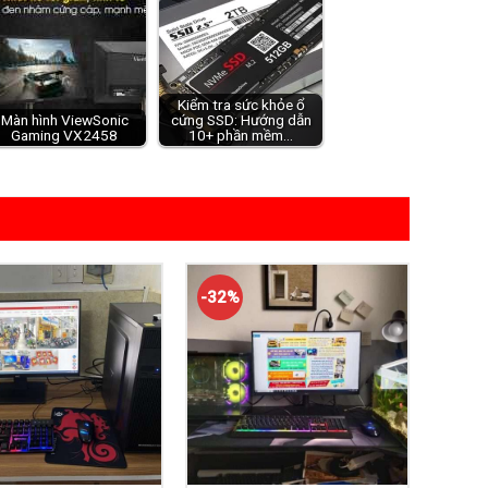
Kiểm tra sức khỏe ổ
Màn hình ViewSonic
cứng SSD: Hướng dẫn
Gaming VX2458
10+ phần mềm…
-32%