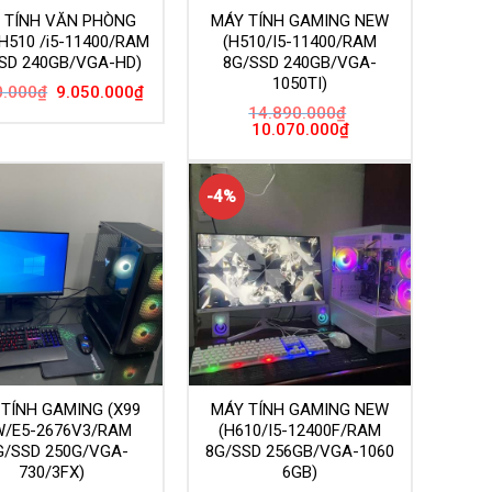
 TÍNH VĂN PHÒNG
MÁY TÍNH GAMING NEW
H510 /i5-11400/RAM
(H510/I5-11400/RAM
SD 240GB/VGA-HD)
8G/SSD 240GB/VGA-
1050TI)
Giá
Giá
0.000
₫
9.050.000
₫
gốc
hiện
14.890.000
₫
là:
tại
Giá
Giá
10.070.000
₫
9.550.000₫.
là:
gốc
hiện
9.050.000₫.
là:
tại
14.890.000₫.
là:
10.070.000₫.
-4%
TÍNH GAMING (X99
MÁY TÍNH GAMING NEW
/E5-2676V3/RAM
(H610/I5-12400F/RAM
G/SSD 250G/VGA-
8G/SSD 256GB/VGA-1060
730/3FX)
6GB)