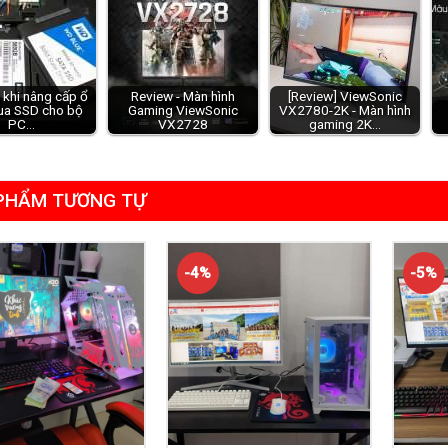
h khi nâng cấp ổ
Review - Màn hình
[Review] ViewSonic
ua SSD cho bộ
Gaming ViewSonic
VX2780-2K - Màn hình
PC…
VX2728
gaming 2K…
PHẨM TƯƠNG TỰ
-4%
-5%