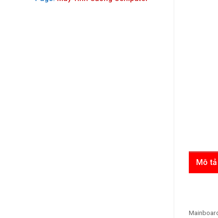
Mô tả
Mainboar