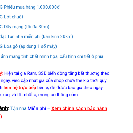
 Phiếu mua hàng 1.000.000đ
 Lót chuột
 Dây mạng (tối đa 30m)
đặt Tận nhà miễn phí (bán kính 20km)
 Loa gỗ (áp dụng 1 số máy)
 ảnh mang tính chất minh họa, cấu hình chi tiết ở phía
…
ý
:
Hiện tại giá Ram, SSD biến động tăng bất thường theo
 ngày, việc cập nhật giá của shop chưa thể kịp thời, quý
h
liên hệ trực tiếp
bên e, để được báo giá theo ngày
h xác, và tốt nhất ạ, mong ac thông cảm.
ành
:
Tận nhà
Miễn phí
–
Xem chính sách bảo hành
)