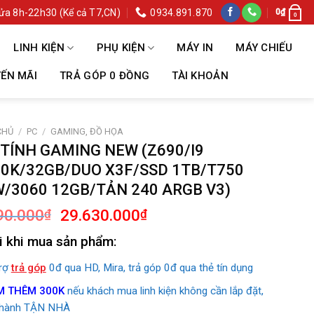
ửa 8h-22h30 (Kể cả T7,CN)
0934.891.870
0
₫
0
LINH KIỆN
PHỤ KIỆN
MÁY IN
MÁY CHIẾU
ẾN MÃI
TRẢ GÓP 0 ĐỒNG
TÀI KHOẢN
CHỦ
/
PC
/
GAMING, ĐỒ HỌA
TÍNH GAMING NEW (Z690/I9
0K/32GB/DUO X3F/SSD 1TB/T750
/3060 12GB/TẢN 240 ARGB V3)
Giá
Giá
90.000
29.630.000
₫
₫
gốc
hiện
i khi mua sản phẩm:
là:
tại
30.590.000₫.
là:
trợ
trả góp
0đ qua HD, Mira, trả góp 0đ qua thẻ tín dụng
29.630.000₫.
M THÊM 300K
nếu khách mua linh kiện không cần lắp đặt,
 hành TẬN NHÀ