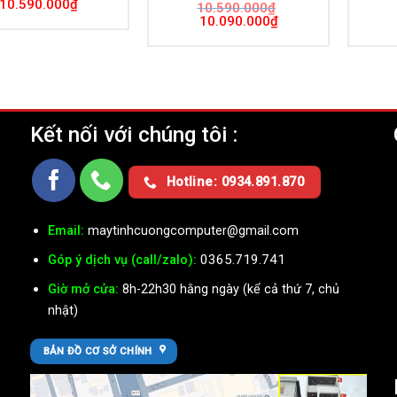
Giá
Giá
10.590.000
₫
10.590.000
₫
gốc
hiện
Giá
Giá
10.090.000
₫
là:
tại
gốc
hiện
11.090.000₫.
là:
là:
tại
10.590.000₫.
10.590.000₫.
là:
10.090.000₫.
Kết nối với chúng tôi :
Ụ
Hotline: 0934.891.870
Email:
maytinhcuongcomputer@gmail.com
0365.719.741
Góp ý dịch vụ (call/zalo):
Giờ mở cửa:
8h-22h30 hằng ngày (kể cả thứ 7, chủ
nhật)
BẢN ĐỒ CƠ SỞ CHÍNH