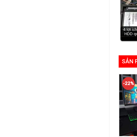
4 lợi íc
HDD q
SẢN 
-22%