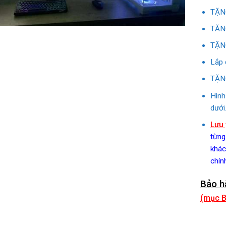
TẶNG
TĂNG
TẶNG
Lắp 
TẶNG
Hình
dưới
Lưu 
từng
khác
chín
Bảo h
(mục B