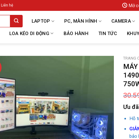
Mở c
Liên hệ
LAPTOP
PC, MÀN HÌNH
CAMERA
LOA KÉO DI ĐỘNG
BẢO HÀNH
TIN TỨC
KHUY
TRANG 
MÁY 
1490
750W
30.5
Ưu đã
Hỗ 
GIẢ
bảo