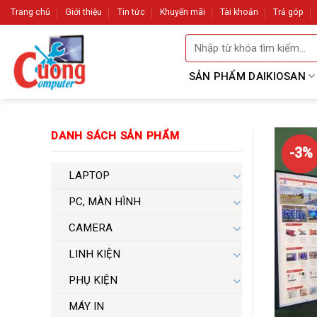
Skip
Trang chủ
Giới thiệu
Tin tức
Khuyến mãi
Tài khoản
Trả góp
to
Tìm
content
kiếm:
SẢN PHẨM DAIKIOSAN
DANH SÁCH SẢN PHẨM
-3%
LAPTOP
PC, MÀN HÌNH
CAMERA
LINH KIỆN
PHỤ KIỆN
MÁY IN