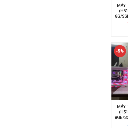
MÁY 
(H5
8G/SS
-5%
MÁY 
(H5
8GB/S