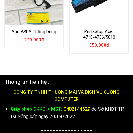
Pin laptop Acer
Sạc ASUS Thông Dụng
4710/4736/5810
270.000
₫
350.000
₫
Thông tin liên hệ :
CÔNG TY TNHH THƯƠNG MẠI VÀ DỊCH VỤ CƯỜNG
COMPUTER
Giấy phép ĐKKD + MST:
0402144629
do Sở KHĐT TP.
Đà Nẵng cấp ngày 20/04/2022
-----------------------------------