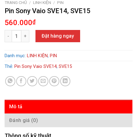
TRANG CHỦ
/
LINH KIỆN
/
PIN
Pin Sony Vaio SVE14, SVE15
560.000
₫
Pin Sony Vaio SVE14, SVE15 số lượng
Đặt hàng ngay
Danh mục:
LINH KIỆN
,
PIN
Thẻ:
Pin Sony Vaio SVE14
,
SVE15
Mô tả
Đánh giá (0)
Thông số kỹ thuật