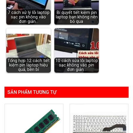
7 cách xử lý lỗi laptop
Bí quyết tiết kiệm pin
sạc pin không vào
laptop bạn không nên
đơn giản…
bỏ qua
Tổng hợp 12 cách tiết
10 cách sửa lỗi laptop
kiệm pin laptop hiệu
sạc không vào pin
quả, bền bỉ
đơn giản…
SẢN PHẨM TƯƠNG TỰ