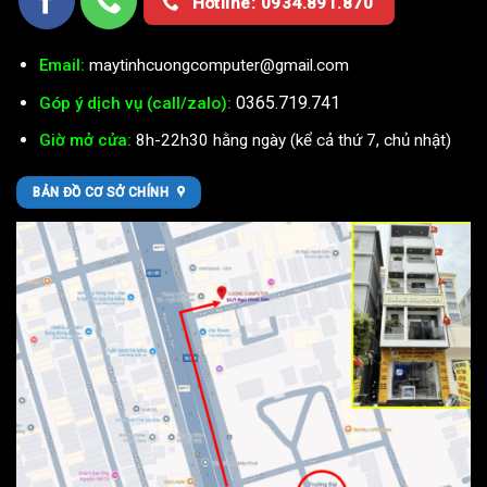
Hotline: 0934.891.870
Email:
maytinhcuongcomputer@gmail.com
0365.719.741
Góp ý dịch vụ (call/zalo):
Giờ mở cửa:
8h-22h30 hằng ngày (kể cả thứ 7, chủ nhật)
BẢN ĐỒ CƠ SỞ CHÍNH