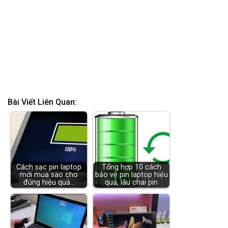
Bài Viết Liên Quan:
Cách sạc pin laptop
Tổng hợp 10 cách
mới mua sao cho
bảo vệ pin laptop hiệu
đúng hiệu quả…
quả, lâu chai pin