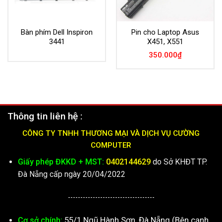
Bàn phím Dell Inspiron
Pin cho Laptop Asus
3441
X451, X551
350.000
₫
Thông tin liên hệ :
CÔNG TY TNHH THƯƠNG MẠI VÀ DỊCH VỤ CƯỜNG
COMPUTER
Giấy phép ĐKKD + MST:
0402144629
do Sở KHĐT TP.
Đà Nẵng cấp ngày 20/04/2022
-----------------------------------
55/1 Ngũ Hành Sơn, Đà Nẵng (Bên cạnh
Cơ sở chính: