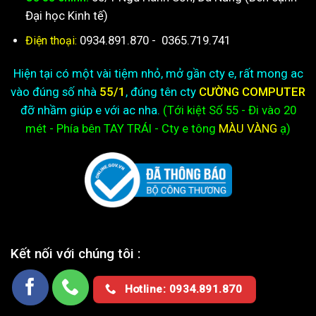
Đại học Kinh tế)
0934.891.870
-
0365.719.741
Điện thoại:
Hiện tại có một vài tiệm nhỏ, mở gần cty e, rất mong ac
vào đúng số nhà
55/1
, đúng tên cty
CƯỜNG COMPUTER
đỡ nhầm giúp e với ac nha.
(Tới kiệt
Số 55 - Đi vào 20
mét - Phía bên TAY TRÁI - Cty e
tông
MÀU VÀNG
ạ)
Kết nối với chúng tôi :
Hotline: 0934.891.870