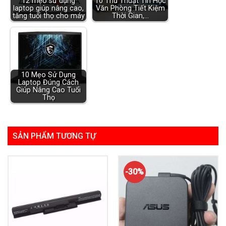
12 mẹo sử dụng
10 Thủ Thuật Tin Học
laptop giúp nâng cao,
Văn Phòng Tiết Kiệm
tăng tuổi thọ cho máy
Thời Gian,…
10 Mẹo Sử Dụng
Laptop Đúng Cách
Giúp Nâng Cao Tuổi
Thọ
SẢN PHẨM TƯƠNG TỰ
-30%