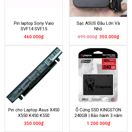
Pin laptop Sony Vaio
Sạc ASUS Đầu Lớn Và
SVF14 SVF15
Nhỏ
Giá
Giá
460.000
₫
499.000
₫
350.000
₫
gốc
hiện
là:
tại
499.000₫.
là:
350.00
Pin cho Laptop Asus X450
Ổ Cứng SSD KINGSTON
X550 K450 K550
240GB | Bảo hành 3 năm
350.000
₫
1.200.000
₫