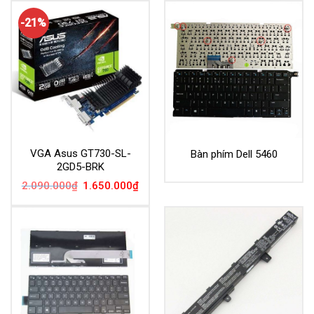
-21%
VGA Asus GT730-SL-
Bàn phím Dell 5460
2GD5-BRK
Giá
Giá
2.090.000
₫
1.650.000
₫
gốc
hiện
là:
tại
2.090.000₫.
là:
1.650.000₫.