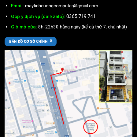
Email:
maytinhcuongcomputer@gmail.com
0365.719.741
Góp ý dịch vụ (call/zalo):
Giờ mở cửa:
8h-22h30 hằng ngày (kể cả thứ 7, chủ nhật)
BẢN ĐỒ CƠ SỞ CHÍNH