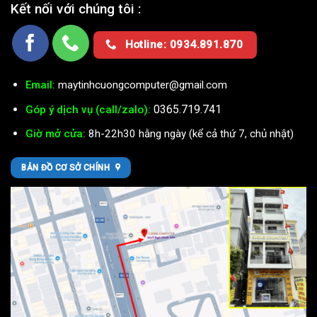
Kết nối với chúng tôi :
Hotline: 0934.891.870
Email:
maytinhcuongcomputer@gmail.com
0365.719.741
Góp ý dịch vụ (call/zalo):
Giờ mở cửa:
8h-22h30 hằng ngày (kể cả thứ 7, chủ nhật)
BẢN ĐỒ CƠ SỞ CHÍNH