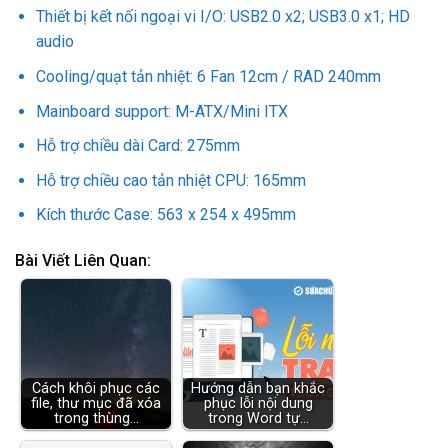
Thiết bị kết nối ngoại vi I/O: USB2.0 x2; USB3.0 x1; HD
audio
Cooling/quạt tản nhiệt: 6 Fan 12cm / RAD 240mm
Mainboard support: M-ATX/Mini ITX
Hỗ trợ chiều dài Card: 275mm
Hỗ trợ chiều cao tản nhiệt CPU: 165mm
Kích thước Case: 563 x 254 x 495mm
Bài Viết Liên Quan:
Cách khôi phục các
Hướng dẫn bạn khắc
file, thư mục đã xóa
phục lỗi nội dung
trong thùng…
trong Word tự…