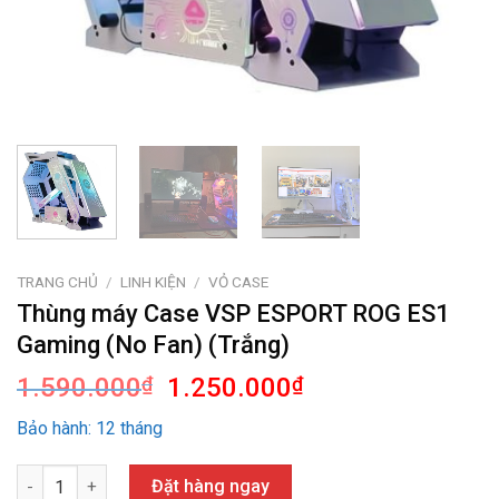
TRANG CHỦ
/
LINH KIỆN
/
VỎ CASE
Thùng máy Case VSP ESPORT ROG ES1
Gaming (No Fan) (Trắng)
Giá
Giá
1.590.000
₫
1.250.000
₫
gốc
hiện
Bảo hành: 12 tháng
là:
tại
1.590.000₫.
là:
Thùng máy Case VSP ESPORT ROG ES1 Gaming (No Fan) (Trắng)
Đặt hàng ngay
1.250.000₫.