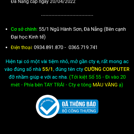
Đà Nẵng cấp ngày 20/04/2022
-----------------------------------
55/1 Ngũ Hành Sơn, Đà Nẵng (Bên cạnh
Cơ sở chính:
Đại học Kinh tế)
0934.891.870
-
0365.719.741
Điện thoại:
Hiện tại có một vài tiệm nhỏ, mở gần cty e, rất mong ac
vào đúng số nhà
55/1
, đúng tên cty
CƯỜNG COMPUTER
đỡ nhầm giúp e với ac nha.
(Tới kiệt
Số 55 - Đi vào 20
mét - Phía bên TAY TRÁI - Cty e
tông
MÀU VÀNG
ạ)