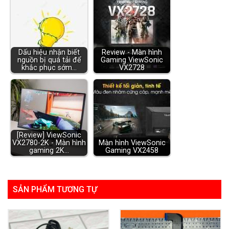
Dấu hiệu nhận biết
Review - Màn hình
nguồn bị quá tải để
Gaming ViewSonic
khắc phục sớm…
VX2728
[Review] ViewSonic
VX2780-2K - Màn hình
Màn hình ViewSonic
gaming 2K…
Gaming VX2458
SẢN PHẨM TƯƠNG TỰ