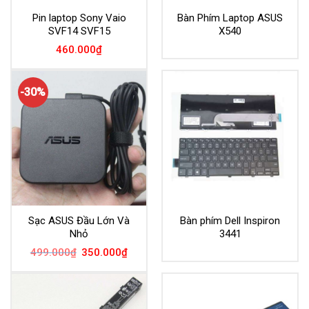
Pin laptop Sony Vaio
Bàn Phím Laptop ASUS
SVF14 SVF15
X540
460.000
₫
-30%
Sạc ASUS Đầu Lớn Và
Bàn phím Dell Inspiron
Nhỏ
3441
Giá
Giá
499.000
₫
350.000
₫
gốc
hiện
là:
tại
499.000₫.
là:
350.000₫.