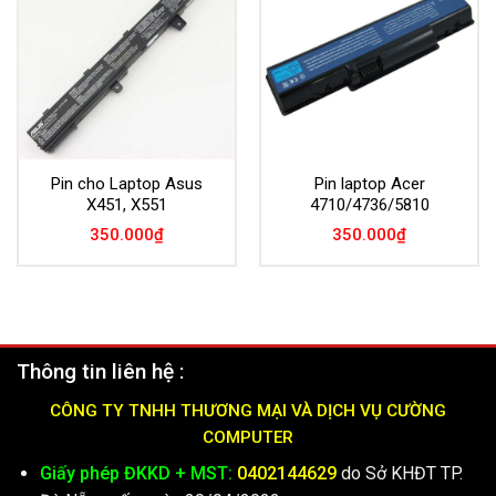
Pin cho Laptop Asus
Pin laptop Acer
X451, X551
4710/4736/5810
350.000
₫
350.000
₫
Thông tin liên hệ :
CÔNG TY TNHH THƯƠNG MẠI VÀ DỊCH VỤ CƯỜNG
COMPUTER
Giấy phép ĐKKD + MST:
0402144629
do Sở KHĐT TP.