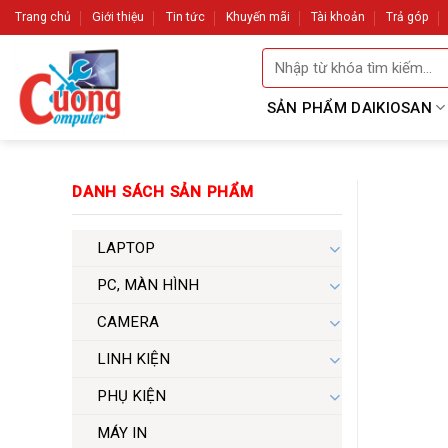
Skip
Trang chủ
Giới thiệu
Tin tức
Khuyến mãi
Tài khoản
Trả góp
to
Tìm
content
kiếm:
SẢN PHẨM DAIKIOSAN
DANH SÁCH SẢN PHẨM
LAPTOP
PC, MÀN HÌNH
CAMERA
LINH KIỆN
PHỤ KIỆN
MÁY IN