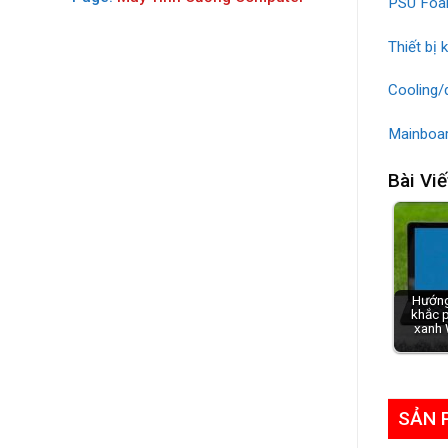
PSU Foam
Thiết bị 
Cooling/
Mainboar
Bài Viế
Hướng
khắc 
xanh 
SẢN 