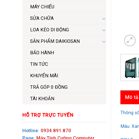
MÁY CHIẾU
SỬA CHỮA
LOA KÉO DI ĐỘNG
SẢN PHẨM DAIKIOSAN
BẢO HÀNH
TIN TỨC
KHUYẾN MÃI
TRẢ GÓP 0 ĐỒNG
Mô tả
TÀI KHOẢN
Thông s
HỖ TRỢ TRỰC TUYẾN
Màu: Xa
Hotline:
0934.891.870
Page:
Máy Tính Cường Computer