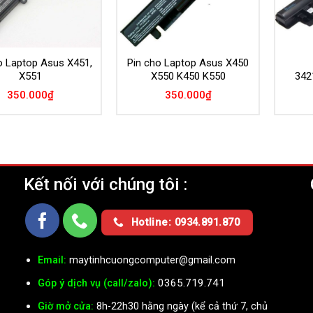
o Laptop Asus X451,
Pin cho Laptop Asus X450
X551
X550 K450 K550
342
350.000
₫
350.000
₫
Kết nối với chúng tôi :
Ụ
Hotline: 0934.891.870
Email:
maytinhcuongcomputer@gmail.com
0365.719.741
Góp ý dịch vụ (call/zalo):
Giờ mở cửa:
8h-22h30 hằng ngày (kể cả thứ 7, chủ