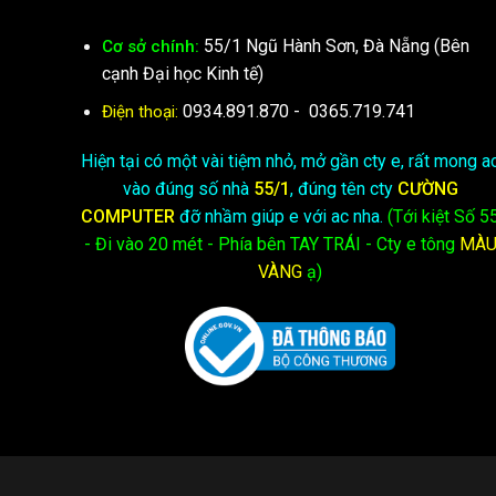
55/1 Ngũ Hành Sơn, Đà Nẵng (Bên
Cơ sở chính:
cạnh Đại học Kinh tế)
0934.891.870
-
0365.719.741
Điện thoại:
Hiện tại có một vài tiệm nhỏ, mở gần cty e, rất mong a
vào đúng số nhà
55/1
, đúng tên cty
CƯỜNG
COMPUTER
đỡ nhầm giúp e với ac nha.
(Tới kiệt
Số 5
- Đi vào 20 mét - Phía bên TAY TRÁI - Cty e
tông
MÀ
VÀNG
ạ)