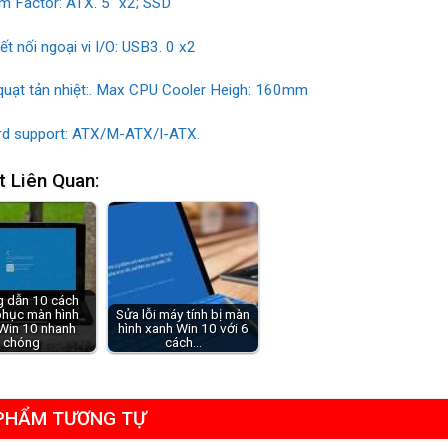
 Factor: ATX. 5″ x2; SSD
kết nối ngoại vi I/O: USB3. 0 x2
quạt tản nhiệt:. Max CPU Cooler Heigh: 160mm
d support: ATX/M-ATX/I-ATX.
t Liên Quan:
 dẫn 10 cách
phục màn hình
Sửa lỗi máy tính bị màn
Win 10 nhanh
hình xanh Win 10 với 6
chóng
cách…
PHẨM TƯƠNG TỰ