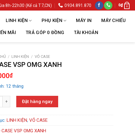
ửa 8h-22h30 (Kể cả T7,CN)
0934.891.870
0
₫
0
LINH KIỆN
PHỤ KIỆN
MÁY IN
MÁY CHIẾU
ẾN MÃI
TRẢ GÓP 0 ĐỒNG
TÀI KHOẢN
CHỦ
/
LINH KIỆN
/
VỎ CASE
CASE VSP OMG XANH
000
₫
h: 12 tháng
E VSP OMG XANH số lượng
Đặt hàng ngay
ục:
LINH KIỆN
,
VỎ CASE
 CASE VSP OMG XANH