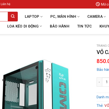
Mở c
Liên hệ
LAPTOP
PC, MÀN HÌNH
CAMERA
LOA KÉO DI ĐỘNG
BẢO HÀNH
TIN TỨC
KHUY
TRANG 
VỎ 
850.
Bảo hàn
VỎ CAS
Danh m
Thẻ:
VỎ