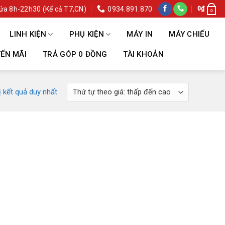
ửa 8h-22h30 (Kể cả T7,CN)
0934.891.870
0
₫
0
LINH KIỆN
PHỤ KIỆN
MÁY IN
MÁY CHIẾU
ẾN MÃI
TRẢ GÓP 0 ĐỒNG
TÀI KHOẢN
ị kết quả duy nhất