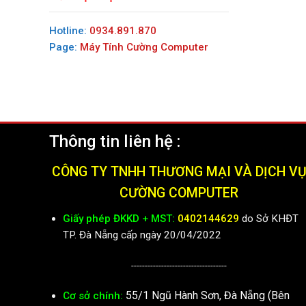
Hotline:
0934.891.870
Page:
Máy Tính Cường Computer
Thông tin liên hệ :
CÔNG TY TNHH THƯƠNG MẠI VÀ DỊCH V
CƯỜNG COMPUTER
Giấy phép ĐKKD + MST:
0402144629
do Sở KHĐT
TP. Đà Nẵng cấp ngày 20/04/2022
-----------------------------------
55/1 Ngũ Hành Sơn, Đà Nẵng (Bên
Cơ sở chính: