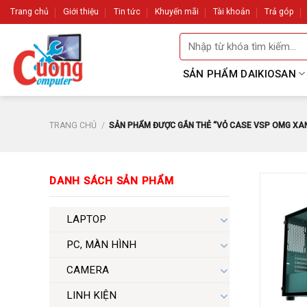
Skip
Trang chủ
Giới thiệu
Tin tức
Khuyến mãi
Tài khoản
Trả góp
to
Tìm
content
kiếm:
SẢN PHẨM DAIKIOSAN
TRANG CHỦ
/
SẢN PHẨM ĐƯỢC GẮN THẺ “VỎ CASE VSP OMG XA
DANH SÁCH SẢN PHẨM
LAPTOP
PC, MÀN HÌNH
CAMERA
LINH KIỆN