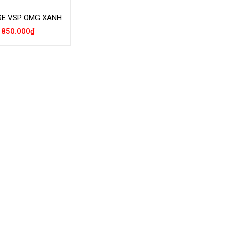
SE VSP OMG XANH
850.000
₫