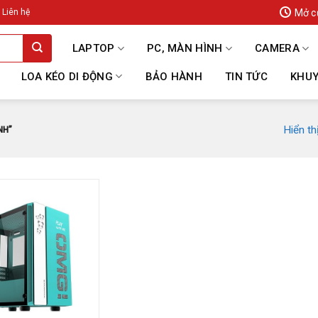
Mở c
Liên hệ
LAPTOP
PC, MÀN HÌNH
CAMERA
LOA KÉO DI ĐỘNG
BẢO HÀNH
TIN TỨC
KHUY
Hiển th
NH”