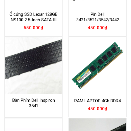
Ổ cứng SSD Lexar 128GB
Pin Dell
NS100 2.5-Inch SATA III
3421/3521/3542/3442
550.000
₫
450.000
₫
Bàn Phím Dell Inspiron
RAM LAPTOP 4Gb DDR4
3541
450.000
₫