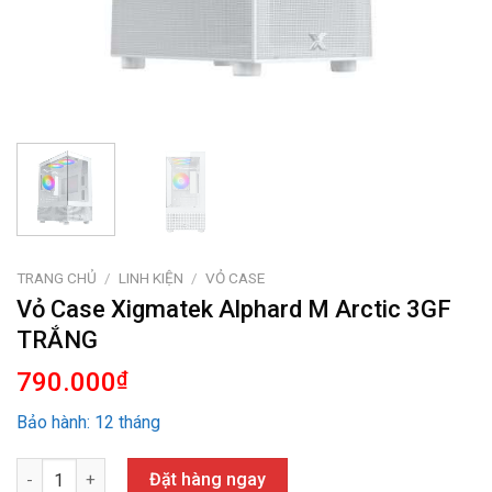
TRANG CHỦ
/
LINH KIỆN
/
VỎ CASE
Vỏ Case Xigmatek Alphard M Arctic 3GF
TRẮNG
790.000
₫
Bảo hành: 12 tháng
Vỏ Case Xigmatek Alphard M Arctic 3GF TRẮNG số lượng
Đặt hàng ngay