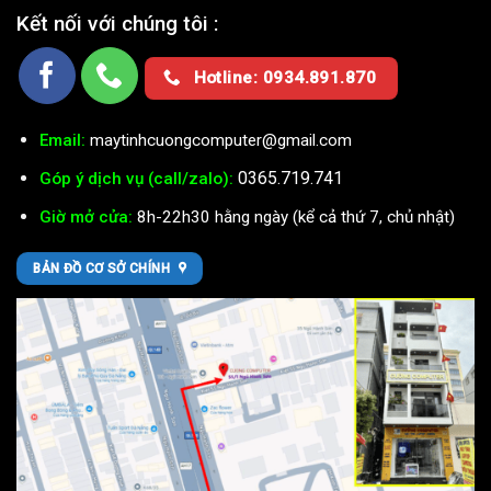
Kết nối với chúng tôi :
Hotline: 0934.891.870
Email:
maytinhcuongcomputer@gmail.com
0365.719.741
Góp ý dịch vụ (call/zalo):
Giờ mở cửa:
8h-22h30 hằng ngày (kể cả thứ 7, chủ nhật)
BẢN ĐỒ CƠ SỞ CHÍNH