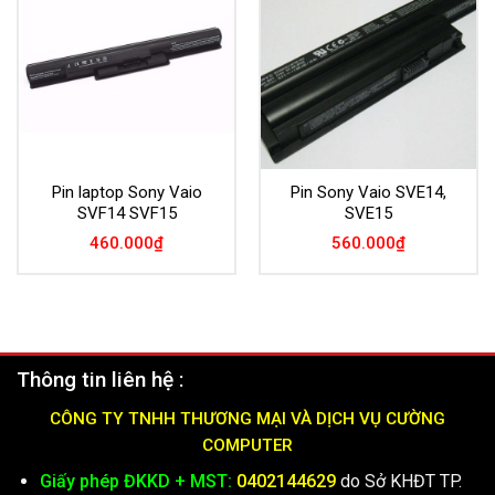
Pin laptop Sony Vaio
Pin Sony Vaio SVE14,
SVF14 SVF15
SVE15
460.000
₫
560.000
₫
Thông tin liên hệ :
CÔNG TY TNHH THƯƠNG MẠI VÀ DỊCH VỤ CƯỜNG
COMPUTER
Giấy phép ĐKKD + MST:
0402144629
do Sở KHĐT TP.