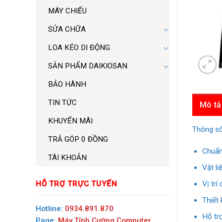
MÁY CHIẾU
SỬA CHỮA
LOA KÉO DI ĐỘNG
SẢN PHẨM DAIKIOSAN
BẢO HÀNH
TIN TỨC
Mô tả
KHUYẾN MÃI
Thông s
TRẢ GÓP 0 ĐỒNG
Chuẩn
TÀI KHOẢN
Vật li
HỖ TRỢ TRỰC TUYẾN
Vị trí
Thiết
Hotline:
0934.891.870
Hỗ tr
Page:
Máy Tính Cường Computer