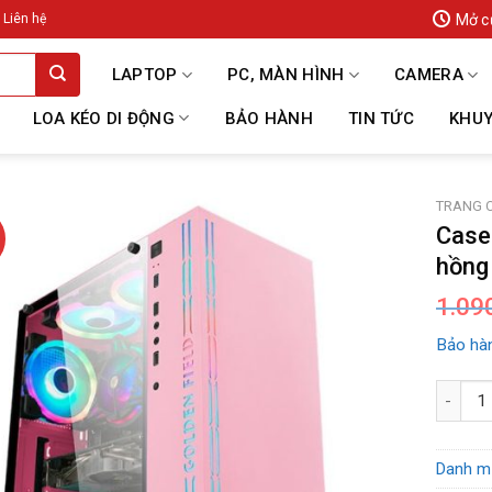
Mở c
Liên hệ
LAPTOP
PC, MÀN HÌNH
CAMERA
LOA KÉO DI ĐỘNG
BẢO HÀNH
TIN TỨC
KHUY
TRANG 
Case
hồng
1.09
Bảo hàn
Case Go
Danh m