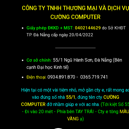
CÔNG TY TNHH THƯƠNG MẠI VÀ DỊCH V
CƯỜNG COMPUTER
Giấy phép ĐKKD + MST:
0402144629
do Sở KHĐT
TP. Đà Nẵng cấp ngày 20/04/2022
-----------------------------------
55/1 Ngũ Hành Sơn, Đà Nẵng (Bên
Cơ sở chính:
cạnh Đại học Kinh tế)
0934.891.870
-
0365.719.741
Điện thoại:
Hiện tại có một vài tiệm nhỏ, mở gần cty e, rất mong a
vào đúng số nhà
55/1
, đúng tên cty
CƯỜNG
COMPUTER
đỡ nhầm giúp e với ac nha.
(Tới kiệt
Số 5
- Đi vào 20 mét - Phía bên TAY TRÁI - Cty e
tông
MÀ
VÀNG
ạ)