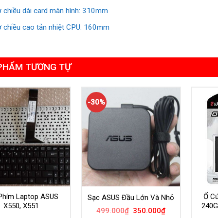
ợ chiều dài card màn hình: 310mm
ợ chiều cao tản nhiệt CPU: 160mm
PHẨM TƯƠNG TỰ
-30%
Phím Laptop ASUS
Ổ C
Sạc ASUS Đầu Lớn Và Nhỏ
X550, X551
240G
Giá
Giá
499.000
₫
350.000
₫
gốc
hiện