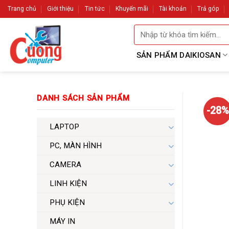
Skip
Trang chủ
Giới thiệu
Tin tức
Khuyến mãi
Tài khoản
Trả góp
to
Tìm
content
kiếm:
SẢN PHẨM DAIKIOSAN
DANH SÁCH SẢN PHẨM
-28%
LAPTOP
PC, MÀN HÌNH
CAMERA
LINH KIỆN
PHỤ KIỆN
MÁY IN