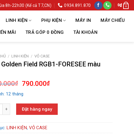
ửa 8h-22h30 (Kể cả T7,CN)
0934.891.870
0
₫
0
LINH KIỆN
PHỤ KIỆN
MÁY IN
MÁY CHIẾU
ẾN MÃI
TRẢ GÓP 0 ĐỒNG
TÀI KHOẢN
CHỦ
/
LINH KIỆN
/
VỎ CASE
 Golden Field RGB1-FORESEE màu
Giá
Giá
0.000
790.000
₫
₫
gốc
hiện
h: 12 tháng
là:
tại
1.090.000₫.
là:
lden Field RGB1-FORESEE màu hồng số lượng
790.000₫.
Đặt hàng ngay
ục:
LINH KIỆN
,
VỎ CASE