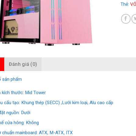
Thẻ:
VỎ
Đánh giá (0)
ố sản phẩm
 kích thước: Mid Tower
ệu cấu tạo: Khung thép (SECC) ,Lưới kim loại, Alu cao cấp
 đặt nguồn: Dưới
 kế cửa hông: Không
ợ chuẩn mainboard: ATX, M-ATX, ITX