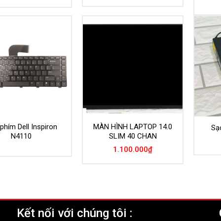
là:
tại
499.000₫.
là:
350.000₫.
phím Dell Inspiron
MÀN HÌNH LAPTOP 14.0
Sạ
N4110
SLIM 40 CHAN
1.100.000
₫
Kết nối với chúng tôi :