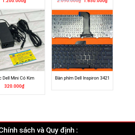
Giá
Giá
1.200.000
₫
2.090.000
₫
1.650.000
₫
gốc
hiện
là:
tại
2.090.000₫.
là:
1.650.000₫.
c Dell Mini Có Kim
Bàn phím Dell Inspiron 3421
320.000
₫
Chính sách và Quy định :