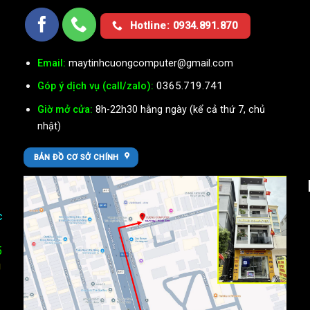
Ụ
Hotline: 0934.891.870
Email:
maytinhcuongcomputer@gmail.com
0365.719.741
Góp ý dịch vụ (call/zalo):
Giờ mở cửa:
8h-22h30 hằng ngày (kể cả thứ 7, chủ
nhật)
BẢN ĐỒ CƠ SỞ CHÍNH
c
5
U