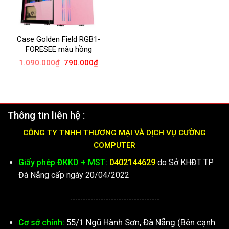
Case Golden Field RGB1-
FORESEE màu hồng
Giá
Giá
1.090.000
₫
790.000
₫
gốc
hiện
là:
tại
1.090.000₫.
là:
790.000₫.
Thông tin liên hệ :
CÔNG TY TNHH THƯƠNG MẠI VÀ DỊCH VỤ CƯỜNG
COMPUTER
Giấy phép ĐKKD + MST:
0402144629
do Sở KHĐT TP.
Đà Nẵng cấp ngày 20/04/2022
-----------------------------------
55/1 Ngũ Hành Sơn, Đà Nẵng (Bên cạnh
Cơ sở chính: