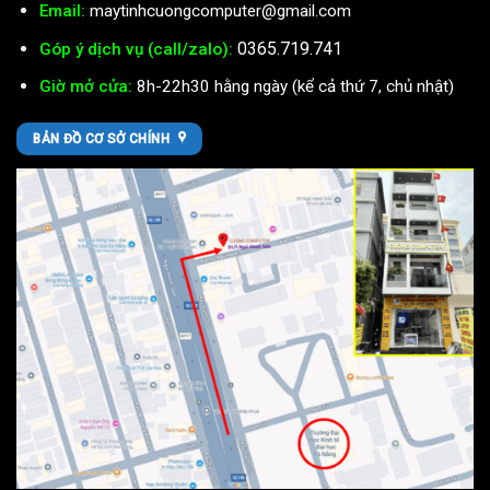
Email:
maytinhcuongcomputer@gmail.com
0365.719.741
Góp ý dịch vụ (call/zalo):
Giờ mở cửa:
8h-22h30 hằng ngày (kể cả thứ 7, chủ nhật)
BẢN ĐỒ CƠ SỞ CHÍNH