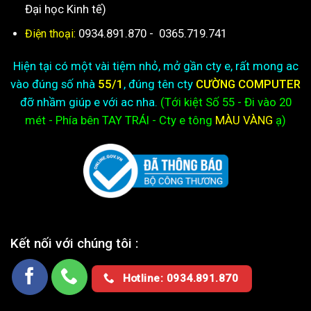
Đại học Kinh tế)
0934.891.870
-
0365.719.741
Điện thoại:
Hiện tại có một vài tiệm nhỏ, mở gần cty e, rất mong ac
vào đúng số nhà
55/1
, đúng tên cty
CƯỜNG COMPUTER
đỡ nhầm giúp e với ac nha.
(Tới kiệt
Số 55 - Đi vào 20
mét - Phía bên TAY TRÁI - Cty e
tông
MÀU VÀNG
ạ)
Kết nối với chúng tôi :
Hotline: 0934.891.870