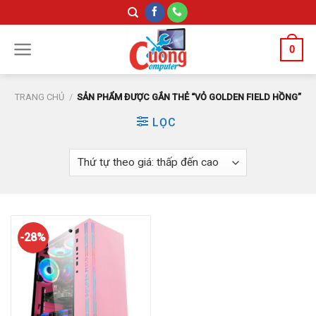
Skip
to
content
0
TRANG CHỦ
/
SẢN PHẨM ĐƯỢC GẮN THẺ “VỎ GOLDEN FIELD HỒNG”
LỌC
-28%