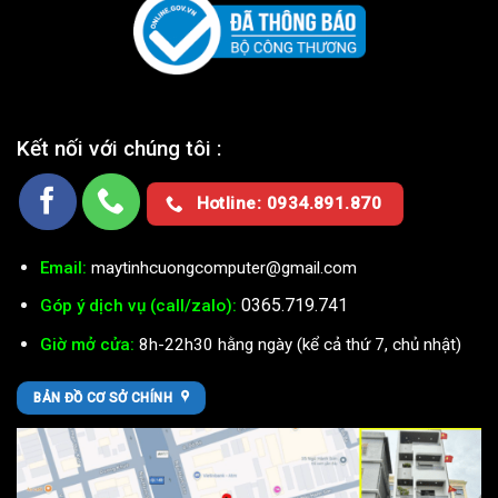
Kết nối với chúng tôi :
Hotline: 0934.891.870
Email:
maytinhcuongcomputer@gmail.com
0365.719.741
Góp ý dịch vụ (call/zalo):
Giờ mở cửa:
8h-22h30 hằng ngày (kể cả thứ 7, chủ nhật)
BẢN ĐỒ CƠ SỞ CHÍNH