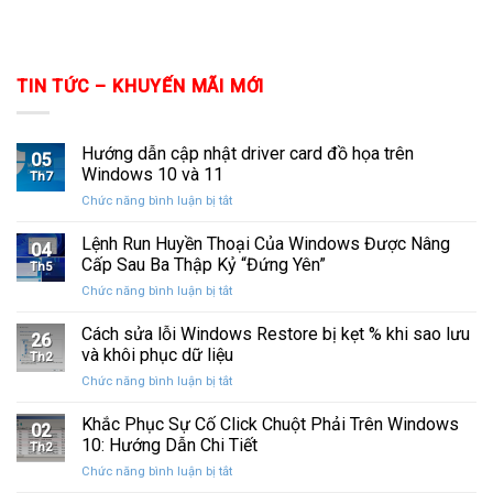
TIN TỨC – KHUYẾN MÃI MỚI
Hướng dẫn cập nhật driver card đồ họa trên
05
Windows 10 và 11
Th7
ở
Chức năng bình luận bị tắt
Hướng
dẫn
Lệnh Run Huyền Thoại Của Windows Được Nâng
04
cập
Cấp Sau Ba Thập Kỷ “Đứng Yên”
Th5
nhật
ở
Chức năng bình luận bị tắt
driver
Lệnh
card
Run
Cách sửa lỗi Windows Restore bị kẹt % khi sao lưu
đồ
26
Huyền
họa
và khôi phục dữ liệu
Th2
Thoại
trên
ở
Chức năng bình luận bị tắt
Của
Windows
Cách
Windows
10
sửa
Khắc Phục Sự Cố Click Chuột Phải Trên Windows
Được
và
02
lỗi
Nâng
10: Hướng Dẫn Chi Tiết
11
Th2
Windows
Cấp
ở
Chức năng bình luận bị tắt
Restore
Sau
Khắc
bị