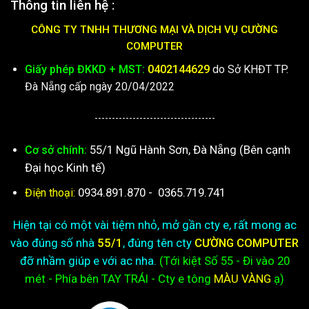
Thông tin liên hệ :
CÔNG TY TNHH THƯƠNG MẠI VÀ DỊCH VỤ CƯỜNG
COMPUTER
Giấy phép ĐKKD + MST:
0402144629
do Sở KHĐT TP.
Đà Nẵng cấp ngày 20/04/2022
-----------------------------------
55/1 Ngũ Hành Sơn, Đà Nẵng (Bên cạnh
Cơ sở chính:
Đại học Kinh tế)
0934.891.870
-
0365.719.741
Điện thoại:
Hiện tại có một vài tiệm nhỏ, mở gần cty e, rất mong ac
vào đúng số nhà
55/1
, đúng tên cty
CƯỜNG COMPUTER
đỡ nhầm giúp e với ac nha.
(Tới kiệt
Số 55 - Đi vào 20
mét - Phía bên TAY TRÁI - Cty e
tông
MÀU VÀNG
ạ)