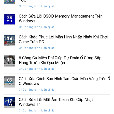
TUỔI
Th9
phát
tính
ở
Chức năng bình luận bị tắt
hành
của
CHÚC
Windows
bạn
MỪNG
Cách Sửa Lỗi BSOD Memory Management Trên
11
khỏi
28
SINH
25H2:
Windows
những
Th9
NHẬT
Bản
con
ở
Chức năng bình luận bị tắt
CƯỜNG
cập
mắt
Cách
COMPUTER
nhật
tò
Sửa
Cách Khắc Phục Lỗi Màn Hình Nhấp Nháy Khi Chơi
12
lớn
18
mò
Lỗi
TUỔI
Game Trên PC
với
Th9
BSOD
nhiều
ở
Chức năng bình luận bị tắt
Memory
cải
Cách
Management
tiến
Khắc
6 Công Cụ Miễn Phí Giúp Dự Đoán Ổ Cứng Sắp
Trên
14
quan
Phục
Windows
Hỏng Trước Khi Quá Muộn
trọng
Th9
Lỗi
ở
Chức năng bình luận bị tắt
Màn
6
Hình
Công
Cách Xóa Cảnh Báo Hình Tam Giác Màu Vàng Trên Ổ
Nhấp
05
Cụ
Nháy
C Windows
Th9
Miễn
Khi
ở
Chức năng bình luận bị tắt
Phí
Chơi
Cách
Giúp
Game
Xóa
Cách Sửa Lỗi Mất Âm Thanh Khi Cập Nhật
Dự
Trên
17
Cảnh
Đoán
Windows 11
PC
Th8
Báo
Ổ
ở
Chức năng bình luận bị tắt
Hình
Cứng