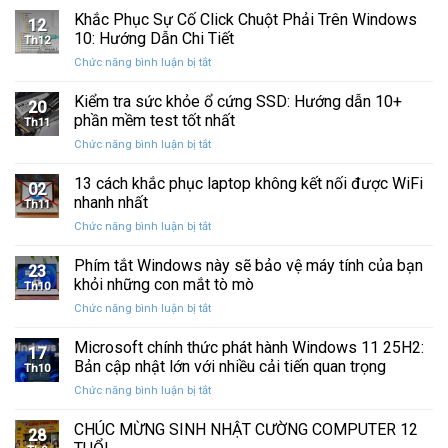
Ba
Phục
Khắc Phục Sự Cố Click Chuột Phải Trên Windows
kẹt
Thập
12
Sự
%
10: Hướng Dẫn Chi Tiết
Kỷ
Th12
Cố
khi
“Đứng
ở
Chức năng bình luận bị tắt
Click
sao
Yên”
Khắc
Chuột
lưu
Phục
Kiểm tra sức khỏe ổ cứng SSD: Hướng dẫn 10+
Phải
và
20
Sự
Trên
phần mềm test tốt nhất
khôi
Th11
Cố
Windows
phục
ở
Chức năng bình luận bị tắt
Click
10:
dữ
Kiểm
Chuột
Hướng
liệu
tra
13 cách khắc phục laptop không kết nối được WiFi
Phải
Dẫn
02
sức
Trên
nhanh nhất
Chi
Th11
khỏe
Windows
Tiết
ở
Chức năng bình luận bị tắt
ổ
10:
13
cứng
Hướng
cách
Phím tắt Windows này sẽ bảo vệ máy tính của bạn
SSD:
Dẫn
23
khắc
Hướng
khỏi những con mắt tò mò
Chi
Th10
phục
dẫn
Tiết
ở
Chức năng bình luận bị tắt
laptop
10+
Phím
không
phần
tắt
Microsoft chính thức phát hành Windows 11 25H2:
kết
mềm
17
Windows
nối
Bản cập nhật lớn với nhiều cải tiến quan trọng
test
Th10
này
được
tốt
ở
Chức năng bình luận bị tắt
sẽ
WiFi
nhất
Microsoft
bảo
nhanh
chính
CHÚC MỪNG SINH NHẬT CƯỜNG COMPUTER 12
vệ
nhất
28
thức
máy