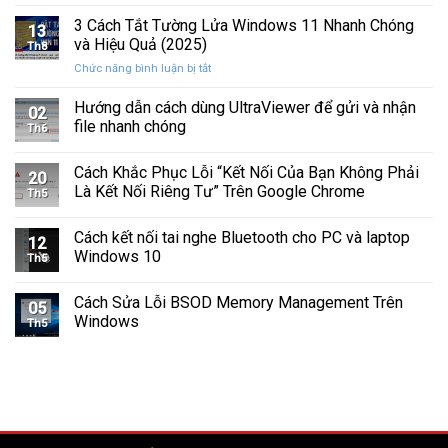
Cách
Tam
Sắp
Sửa
3 Cách Tắt Tường Lửa Windows 11 Nhanh Chóng
Giác
Hỏng
13
Lỗi
Màu
và Hiệu Quả (2025)
Trước
Th8
Mất
Vàng
Khi
ở
Chức năng bình luận bị tắt
Âm
Trên
Quá
3
Thanh
Ổ
Muộn
Cách
Hướng dẫn cách dùng UltraViewer để gửi và nhận
Khi
C
02
Tắt
Cập
file nhanh chóng
Windows
Th6
Tường
Nhật
Lửa
Windows
Cách Khắc Phục Lỗi “Kết Nối Của Bạn Không Phải
Windows
11
20
11
Là Kết Nối Riêng Tư” Trên Google Chrome
Th5
Nhanh
Chóng
Cách kết nối tai nghe Bluetooth cho PC và laptop
và
12
Windows 10
Hiệu
Th5
Quả
(2025)
Cách Sửa Lỗi BSOD Memory Management Trên
05
Windows
Th5