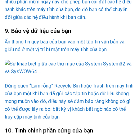
Đừng quên “Làm rỗng” Recycle Bin hoặc Trash trên máy tính
của bạn một khi bạn đã gửi các tập tin hoặc dữ liệu không
mong muốn vào đó, điều này sẽ đảm bảo rằng không có gì
có thể được lấy ra bởi bất kỳ vị khách bất ngờ nào có thể
truy cập máy tính của bạn.
10. Tinh chỉnh phần cứng của bạn
Với một chút tinh chỉnh chuyên nghiệp, bạn có thể đẩy máy
tính của bạn qua giới hạn ban đầu của nó. Cài đặt Mac trên
máy tính không phải là máy Mac và vượt qua cả bộ vi xử lý
ép xung của bạn không phải là quá khó để thực hiện.
Có nhiều hướng dẫn trên mạng để tìm hiểu các chi tiết của
phần cứng máy tính của bạn, hãy tìm kiếm trên google cách