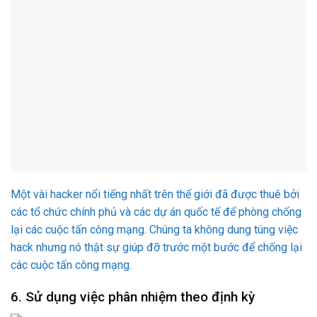
Một vài hacker nổi tiếng nhất trên thế giới đã được thuê bởi
các tổ chức chính phủ và các dự án quốc tế để phòng chống
lại các cuộc tấn công mạng. Chúng ta không dung túng việc
hack nhưng nó thật sự giúp đỡ trước một bước để chống lại
các cuộc tấn công mạng.
6. Sử dụng việc phân nhiệm theo định kỳ
Thỉnh thoảng, sẽ tốt hơn nếu bạn tự tay dừng tất cả mọi tiến
trình đang được thực hiện trên máy tính. Việc xây dựng các
tác vụ theo định kỳ sẽ cho phép bạn chạy bất kỳ tác vụ nào
bạn muốn dẫu cho đó là việc tái sắp xếp dữ iệu, tải ảnh lên
mạng, nhắc nhở hoặc thậm chí là báo thức.
7. Sử dụng bàn phím nhiều hơn