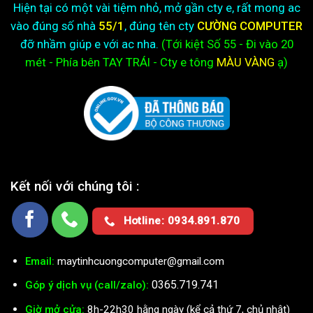
Kết nối với chúng tôi :
Hotline: 0934.891.870
Email:
maytinhcuongcomputer@gmail.com
0365.719.741
Góp ý dịch vụ (call/zalo):
Giờ mở cửa:
8h-22h30 hằng ngày (kể cả thứ 7, chủ nhật)
BẢN ĐỒ CƠ SỞ CHÍNH