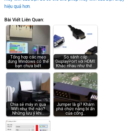
dùng Windows có thể
DisplayPort với HDMI:
bạn chưa biết
Khác nhau như thế…
Chia sẻ máy in qua
Jumper là gì? Khám
WiFi như thế nào?
phá chức năng bí ẩn
Những lưu ý khi…
của cổng…
Bật Unikey nhưng
không gõ được tiếng
Việt: Nguyên…