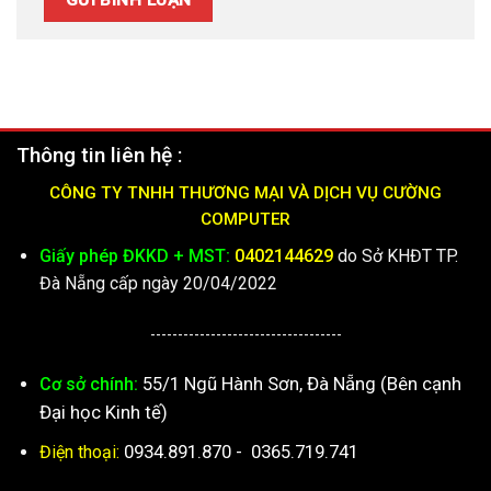
Giấy phép ĐKKD + MST:
0402144629
do Sở KHĐT TP.
Đà Nẵng cấp ngày 20/04/2022
-----------------------------------
55/1 Ngũ Hành Sơn, Đà Nẵng (Bên cạnh
Cơ sở chính:
Đại học Kinh tế)
0934.891.870
-
0365.719.741
Điện thoại:
Hiện tại có một vài tiệm nhỏ, mở gần cty e, rất mong ac
vào đúng số nhà
55/1
, đúng tên cty
CƯỜNG COMPUTER
đỡ nhầm giúp e với ac nha.
(Tới kiệt
Số 55 - Đi vào 20
mét - Phía bên TAY TRÁI - Cty e
tông
MÀU VÀNG
ạ)