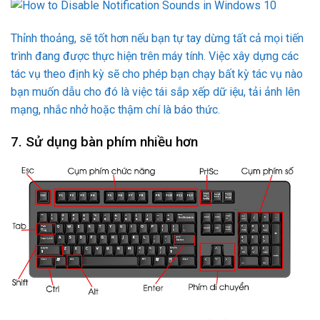
Một người đam mê máy tính thực sự biết tất cả các phím tắt
cơ bản, chẳng hạn như “Ctrl-C hoặc Ctrl-V”. Tìm hiểu các
phím tắt phổ biến nhất đối với Word, Gmail, Photoshop và
các chương trình khác mà bạn sử dụng một cách thường
xuyên. Chỉ sau một vài tháng, bạn sẽ có thể chuyển đổi giữa
các khung nhập và các menu với một tốc độ chính xác không
thể tin được.
8. Khám phá các hệ điều hành mới