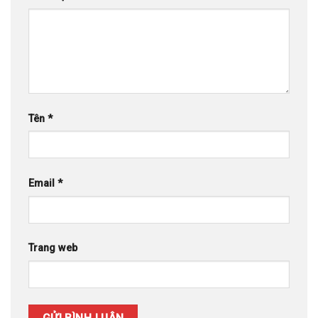
Email
*
Trang web
Thông tin liên hệ :
CÔNG TY TNHH THƯƠNG MẠI VÀ DỊCH VỤ CƯỜNG
COMPUTER