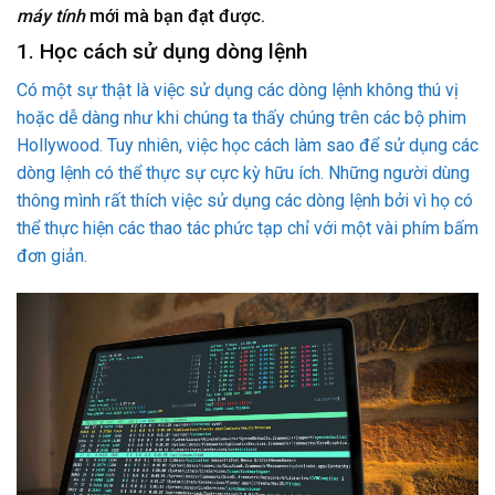
máy tính
mới mà bạn đạt được.
1. Học cách sử dụng dòng lệnh
Có một sự thật là việc sử dụng các dòng lệnh không thú vị
hoặc dễ dàng như khi chúng ta thấy chúng trên các bộ phim
Hollywood. Tuy nhiên, việc học cách làm sao để sử dụng các
dòng lệnh có thể thực sự cực kỳ hữu ích. Những người dùng
thông mình rất thích việc sử dụng các dòng lệnh bởi vì họ có
thể thực hiện các thao tác phức tạp chỉ với một vài phím bấm
đơn giản.