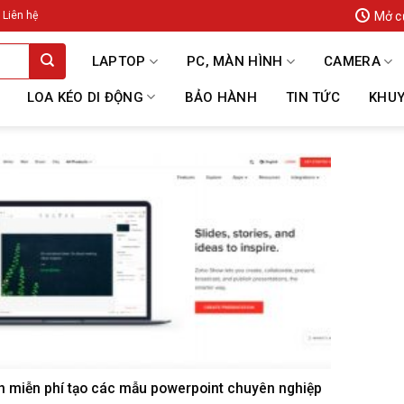
Mở c
Liên hệ
LAPTOP
PC, MÀN HÌNH
CAMERA
LOA KÉO DI ĐỘNG
BẢO HÀNH
TIN TỨC
KHUY
n miễn phí tạo các mẫu powerpoint chuyên nghiệp