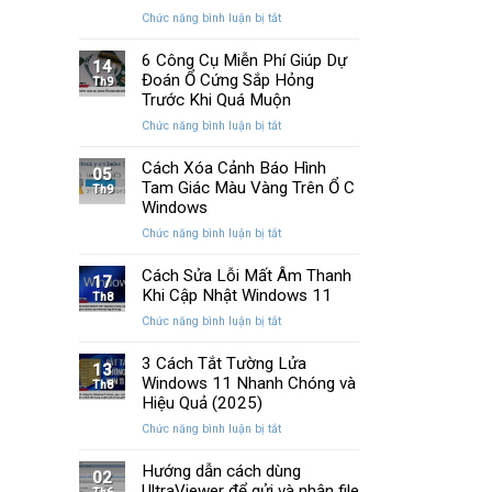
Memory
cải
ở
Chức năng bình luận bị tắt
Management
tiến
Cách
Trên
quan
Khắc
6 Công Cụ Miễn Phí Giúp Dự
Windows
14
trọng
Phục
Đoán Ổ Cứng Sắp Hỏng
Th9
Lỗi
Trước Khi Quá Muộn
Màn
ở
Chức năng bình luận bị tắt
Hình
6
Nhấp
Công
Cách Xóa Cảnh Báo Hình
Nháy
05
Cụ
Tam Giác Màu Vàng Trên Ổ C
Khi
Th9
Miễn
Chơi
Windows
Phí
Game
ở
Chức năng bình luận bị tắt
Giúp
Trên
Cách
Dự
PC
Xóa
Cách Sửa Lỗi Mất Âm Thanh
Đoán
17
Cảnh
Khi Cập Nhật Windows 11
Ổ
Th8
Báo
Cứng
ở
Chức năng bình luận bị tắt
Hình
Sắp
Cách
Tam
Hỏng
Sửa
3 Cách Tắt Tường Lửa
Giác
13
Trước
Lỗi
Windows 11 Nhanh Chóng và
Màu
Th8
Khi
Mất
Hiệu Quả (2025)
Vàng
Quá
Âm
Trên
Muộn
ở
Chức năng bình luận bị tắt
Thanh
Ổ
3
Khi
C
Cách
Hướng dẫn cách dùng
Cập
02
Windows
Tắt
UltraViewer để gửi và nhận file
Nhật