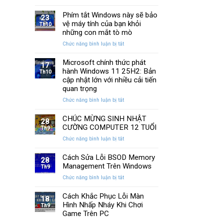
13
SSD:
Chi
cách
Phím tắt Windows này sẽ bảo
Hướng
Tiết
23
khắc
vệ máy tính của bạn khỏi
dẫn
Th10
phục
10+
những con mắt tò mò
laptop
phần
ở
Chức năng bình luận bị tắt
không
mềm
Phím
kết
test
tắt
Microsoft chính thức phát
nối
tốt
17
Windows
hành Windows 11 25H2: Bản
được
Th10
nhất
này
WiFi
cập nhật lớn với nhiều cải tiến
sẽ
nhanh
quan trọng
bảo
nhất
ở
Chức năng bình luận bị tắt
vệ
Microsoft
máy
chính
CHÚC MỪNG SINH NHẬT
tính
28
thức
của
CƯỜNG COMPUTER 12 TUỔI
Th9
phát
bạn
ở
Chức năng bình luận bị tắt
hành
khỏi
CHÚC
Windows
những
MỪNG
Cách Sửa Lỗi BSOD Memory
11
con
28
SINH
Management Trên Windows
25H2:
Th9
mắt
NHẬT
Bản
tò
ở
Chức năng bình luận bị tắt
CƯỜNG
cập
mò
Cách
COMPUTER
nhật
Sửa
Cách Khắc Phục Lỗi Màn
12
18
lớn
Lỗi
Hình Nhấp Nháy Khi Chơi
TUỔI
Th9
với
BSOD
Game Trên PC
nhiều