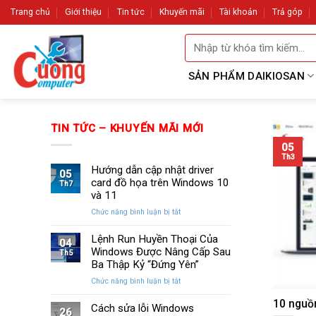
Skip
Trang chủ
Giới thiệu
Tin tức
Khuyến mãi
Tài khoản
Trả góp
to
Tìm
content
kiếm:
SẢN PHẨM DAIKIOSAN
TIN TỨC – KHUYẾN MÃI MỚI
05
Th3
Hướng dẫn cập nhật driver
05
card đồ họa trên Windows 10
Th7
và 11
ở
Chức năng bình luận bị tắt
Hướng
dẫn
Lệnh Run Huyền Thoại Của
04
cập
Windows Được Nâng Cấp Sau
Th5
nhật
Ba Thập Kỷ “Đứng Yên”
driver
ở
Chức năng bình luận bị tắt
card
Lệnh
đồ
10 nguồ
Run
Cách sửa lỗi Windows
họa
26