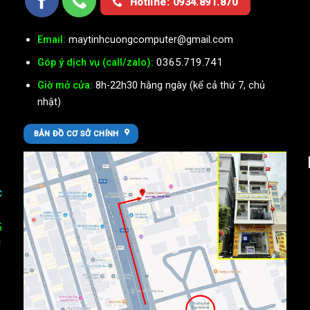
Hotline: 0934.891.870
Email:
maytinhcuongcomputer@gmail.com
0365.719.741
Góp ý dịch vụ (call/zalo):
Giờ mở cửa:
8h-22h30 hằng ngày (kể cả thứ 7, chủ
nhật)
BẢN ĐỒ CƠ SỞ CHÍNH
c
5
U