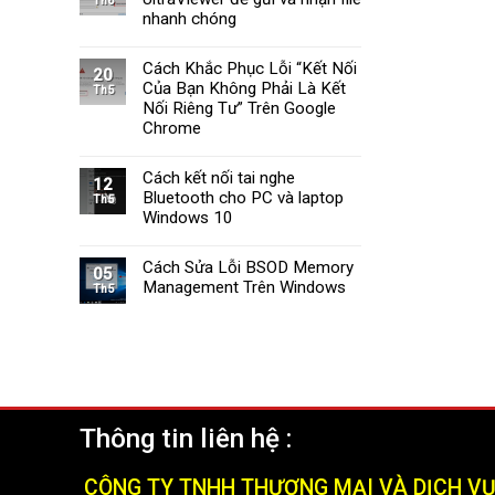
Th6
Tường
Windows
nhanh chóng
Lửa
11
Windows
Cách Khắc Phục Lỗi “Kết Nối
11
20
Của Bạn Không Phải Là Kết
Nhanh
Th5
Chóng
Nối Riêng Tư” Trên Google
và
Chrome
Hiệu
Quả
Cách kết nối tai nghe
(2025)
12
Bluetooth cho PC và laptop
Th5
Windows 10
Cách Sửa Lỗi BSOD Memory
05
Management Trên Windows
Th5
Thông tin liên hệ :
CÔNG TY TNHH THƯƠNG MẠI VÀ DỊCH V