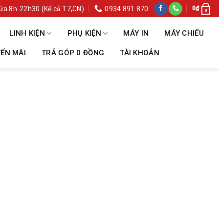
ửa 8h-22h30 (Kể cả T7,CN)
0934.891.870
0
₫
0
LINH KIỆN
PHỤ KIỆN
MÁY IN
MÁY CHIẾU
ẾN MÃI
TRẢ GÓP 0 ĐỒNG
TÀI KHOẢN