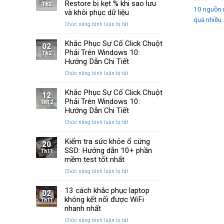
Huyền
Restore bị kẹt % khi sao lưu
trên
Th2
10 nguồn 
Thoại
Windows
và khôi phục dữ liệu
Của
quá nhiều..
10
ở
Chức năng bình luận bị tắt
Windows
và
Cách
Được
11
sửa
Khắc Phục Sự Cố Click Chuột
Nâng
02
lỗi
Phải Trên Windows 10:
Cấp
Th2
Windows
Sau
Hướng Dẫn Chi Tiết
Restore
Ba
ở
Chức năng bình luận bị tắt
bị
Thập
Khắc
kẹt
Kỷ
Phục
Khắc Phục Sự Cố Click Chuột
%
“Đứng
12
Sự
Phải Trên Windows 10:
khi
Th12
Yên”
Cố
sao
Hướng Dẫn Chi Tiết
Click
lưu
ở
Chức năng bình luận bị tắt
Chuột
và
Khắc
Phải
khôi
Phục
Kiểm tra sức khỏe ổ cứng
Trên
phục
20
Sự
SSD: Hướng dẫn 10+ phần
Windows
Th11
dữ
Cố
10:
mềm test tốt nhất
liệu
Click
Hướng
ở
Chức năng bình luận bị tắt
Chuột
Dẫn
Kiểm
Phải
Chi
tra
13 cách khắc phục laptop
Trên
Tiết
02
sức
không kết nối được WiFi
Windows
Th11
khỏe
10:
nhanh nhất
ổ
Hướng
ở
Chức năng bình luận bị tắt
cứng
Dẫn