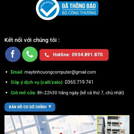
Kết nối với chúng tôi :
Hotline: 0934.891.870
Email:
maytinhcuongcomputer@gmail.com
0365.719.741
Góp ý dịch vụ (call/zalo):
Giờ mở cửa:
8h-22h30 hằng ngày (kể cả thứ 7, chủ nhật)
BẢN ĐỒ CƠ SỞ CHÍNH