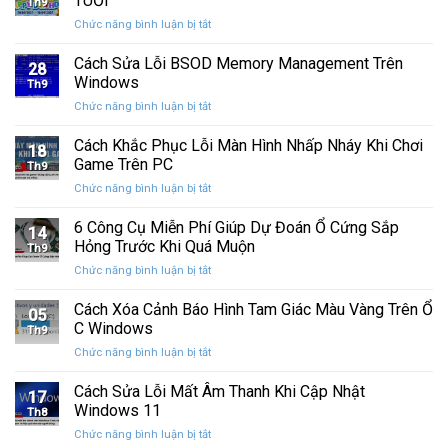
TUỔI
Th9
phát
tính
ở
Chức năng bình luận bị tắt
hành
của
CHÚC
Windows
bạn
MỪNG
Cách Sửa Lỗi BSOD Memory Management Trên
11
khỏi
28
SINH
25H2:
Windows
những
Th9
NHẬT
Bản
con
ở
Chức năng bình luận bị tắt
CƯỜNG
cập
mắt
Cách
COMPUTER
nhật
tò
Sửa
Cách Khắc Phục Lỗi Màn Hình Nhấp Nháy Khi Chơi
12
lớn
18
mò
Lỗi
TUỔI
Game Trên PC
với
Th9
BSOD
nhiều
ở
Chức năng bình luận bị tắt
Memory
cải
Cách
Management
tiến
Khắc
6 Công Cụ Miễn Phí Giúp Dự Đoán Ổ Cứng Sắp
Trên
14
quan
Phục
Windows
Hỏng Trước Khi Quá Muộn
trọng
Th9
Lỗi
ở
Chức năng bình luận bị tắt
Màn
6
Hình
Công
Cách Xóa Cảnh Báo Hình Tam Giác Màu Vàng Trên Ổ
Nhấp
05
Cụ
Nháy
C Windows
Th9
Miễn
Khi
ở
Chức năng bình luận bị tắt
Phí
Chơi
Cách
Giúp
Game
Xóa
Cách Sửa Lỗi Mất Âm Thanh Khi Cập Nhật
Dự
Trên
17
Cảnh
Đoán
Windows 11
PC
Th8
Báo
Ổ
ở
Chức năng bình luận bị tắt
Hình
Cứng