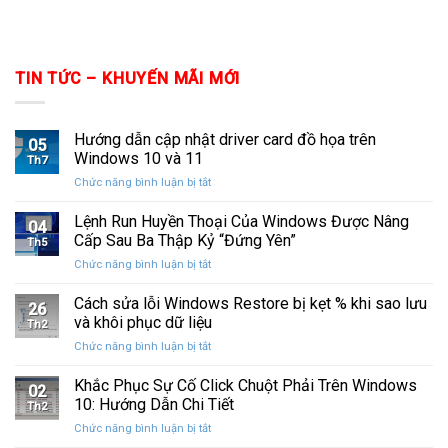
TIN TỨC – KHUYẾN MÃI MỚI
Hướng dẫn cập nhật driver card đồ họa trên
05
Windows 10 và 11
Th7
ở
Chức năng bình luận bị tắt
Hướng
dẫn
Lệnh Run Huyền Thoại Của Windows Được Nâng
04
cập
Cấp Sau Ba Thập Kỷ “Đứng Yên”
Th5
nhật
ở
Chức năng bình luận bị tắt
driver
Lệnh
card
Run
Cách sửa lỗi Windows Restore bị kẹt % khi sao lưu
đồ
26
Huyền
họa
và khôi phục dữ liệu
Th2
Thoại
trên
ở
Chức năng bình luận bị tắt
Của
Windows
Cách
Windows
10
sửa
Khắc Phục Sự Cố Click Chuột Phải Trên Windows
Được
và
02
lỗi
Nâng
10: Hướng Dẫn Chi Tiết
11
Th2
Windows
Cấp
ở
Chức năng bình luận bị tắt
Restore
Sau
Khắc
bị