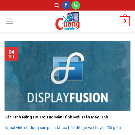
Skip
to
content
0
04
Th2
Các Tính Năng Hỗ Trợ Tạo Màn Hình Mới Trên Máy Tính
Ngoài việc sử dụng các phím tắt cơ bản để tạo và chuyển đổi giữa...