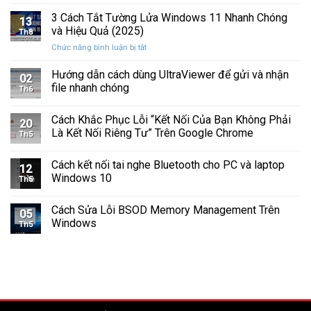
Cách
Tam
Sắp
Sửa
3 Cách Tắt Tường Lửa Windows 11 Nhanh Chóng
Giác
Hỏng
13
Lỗi
Màu
và Hiệu Quả (2025)
Trước
Th8
Mất
Vàng
Khi
ở
Chức năng bình luận bị tắt
Âm
Trên
Quá
3
Thanh
Ổ
Muộn
Cách
Hướng dẫn cách dùng UltraViewer để gửi và nhận
Khi
C
02
Tắt
Cập
file nhanh chóng
Windows
Th6
Tường
Nhật
Lửa
Windows
Cách Khắc Phục Lỗi “Kết Nối Của Bạn Không Phải
Windows
11
20
11
Là Kết Nối Riêng Tư” Trên Google Chrome
Th5
Nhanh
Chóng
Cách kết nối tai nghe Bluetooth cho PC và laptop
và
12
Windows 10
Hiệu
Th5
Quả
(2025)
Cách Sửa Lỗi BSOD Memory Management Trên
05
Windows
Th5