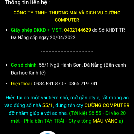
Thông tin liên hệ :
CÔNG TY TNHH THƯƠNG MẠI VÀ DỊCH VỤ CƯỜNG
COMPUTER
Giấy phép ĐKKD + MST:
0402144629
do Sở KHĐT TP.
Đà Nẵng cấp ngày 20/04/2022
-----------------------------------
55/1 Ngũ Hành Sơn, Đà Nẵng (Bên cạnh
Cơ sở chính:
Đại học Kinh tế)
0934.891.870
-
0365.719.741
Điện thoại:
Hiện tại có một vài tiệm nhỏ, mở gần cty e, rất mong ac
vào đúng số nhà
55/1
, đúng tên cty
CƯỜNG COMPUTER
đỡ nhầm giúp e với ac nha.
(Tới kiệt
Số 55 - Đi vào 20
mét - Phía bên TAY TRÁI - Cty e
tông
MÀU VÀNG
ạ)