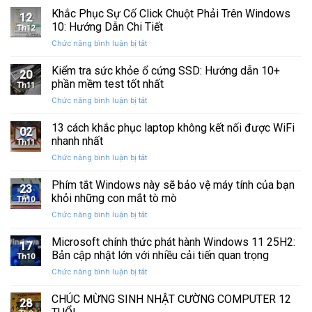
Ba
Phục
Khắc Phục Sự Cố Click Chuột Phải Trên Windows
kẹt
Thập
12
Sự
%
10: Hướng Dẫn Chi Tiết
Kỷ
Th12
Cố
khi
“Đứng
ở
Chức năng bình luận bị tắt
Click
sao
Yên”
Khắc
Chuột
lưu
Phục
Kiểm tra sức khỏe ổ cứng SSD: Hướng dẫn 10+
Phải
và
20
Sự
Trên
phần mềm test tốt nhất
khôi
Th11
Cố
Windows
phục
ở
Chức năng bình luận bị tắt
Click
10:
dữ
Kiểm
Chuột
Hướng
liệu
tra
13 cách khắc phục laptop không kết nối được WiFi
Phải
Dẫn
02
sức
Trên
nhanh nhất
Chi
Th11
khỏe
Windows
Tiết
ở
Chức năng bình luận bị tắt
ổ
10:
13
cứng
Hướng
cách
Phím tắt Windows này sẽ bảo vệ máy tính của bạn
SSD:
Dẫn
23
khắc
Hướng
khỏi những con mắt tò mò
Chi
Th10
phục
dẫn
Tiết
ở
Chức năng bình luận bị tắt
laptop
10+
Phím
không
phần
tắt
Microsoft chính thức phát hành Windows 11 25H2:
kết
mềm
17
Windows
nối
Bản cập nhật lớn với nhiều cải tiến quan trọng
test
Th10
này
được
tốt
ở
Chức năng bình luận bị tắt
sẽ
WiFi
nhất
Microsoft
bảo
nhanh
chính
CHÚC MỪNG SINH NHẬT CƯỜNG COMPUTER 12
vệ
nhất
28
thức
máy