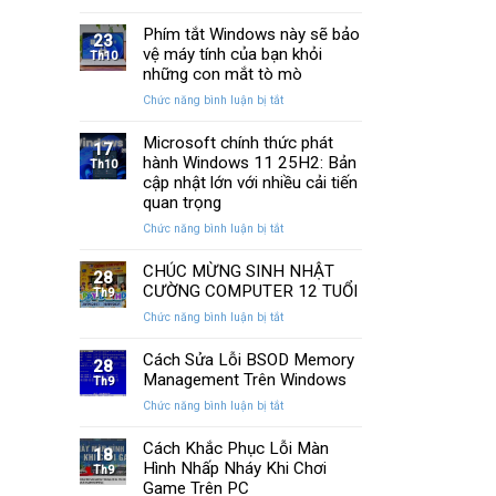
13
SSD:
Chi
cách
Phím tắt Windows này sẽ bảo
Hướng
Tiết
23
khắc
vệ máy tính của bạn khỏi
dẫn
Th10
phục
10+
những con mắt tò mò
laptop
phần
ở
Chức năng bình luận bị tắt
không
mềm
Phím
kết
test
tắt
Microsoft chính thức phát
nối
tốt
17
Windows
hành Windows 11 25H2: Bản
được
Th10
nhất
này
WiFi
cập nhật lớn với nhiều cải tiến
sẽ
nhanh
quan trọng
bảo
nhất
ở
Chức năng bình luận bị tắt
vệ
Microsoft
máy
chính
CHÚC MỪNG SINH NHẬT
tính
28
thức
của
CƯỜNG COMPUTER 12 TUỔI
Th9
phát
bạn
ở
Chức năng bình luận bị tắt
hành
khỏi
CHÚC
Windows
những
MỪNG
Cách Sửa Lỗi BSOD Memory
11
con
28
SINH
Management Trên Windows
25H2:
Th9
mắt
NHẬT
Bản
tò
ở
Chức năng bình luận bị tắt
CƯỜNG
cập
mò
Cách
COMPUTER
nhật
Sửa
Cách Khắc Phục Lỗi Màn
12
18
lớn
Lỗi
Hình Nhấp Nháy Khi Chơi
TUỔI
Th9
với
BSOD
Game Trên PC
nhiều