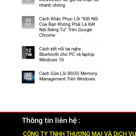
Th6
Tường
Windows
nhanh chóng
Lửa
11
Windows
Cách Khắc Phục Lỗi “Kết Nối
11
20
Của Bạn Không Phải Là Kết
Nhanh
Th5
Chóng
Nối Riêng Tư” Trên Google
và
Chrome
Hiệu
Quả
Cách kết nối tai nghe
(2025)
12
Bluetooth cho PC và laptop
Th5
Windows 10
Cách Sửa Lỗi BSOD Memory
05
Management Trên Windows
Th5
Thông tin liên hệ :
CÔNG TY TNHH THƯƠNG MẠI VÀ DỊCH V