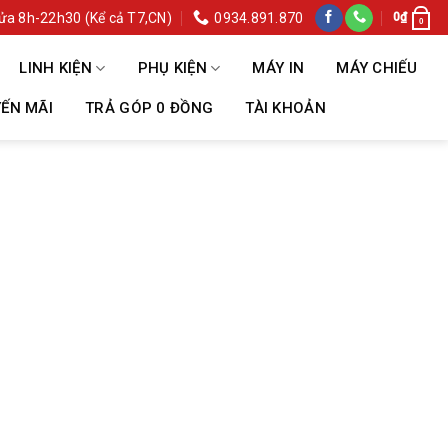
ửa 8h-22h30 (Kể cả T7,CN)
0934.891.870
0
₫
0
LINH KIỆN
PHỤ KIỆN
MÁY IN
MÁY CHIẾU
ẾN MÃI
TRẢ GÓP 0 ĐỒNG
TÀI KHOẢN