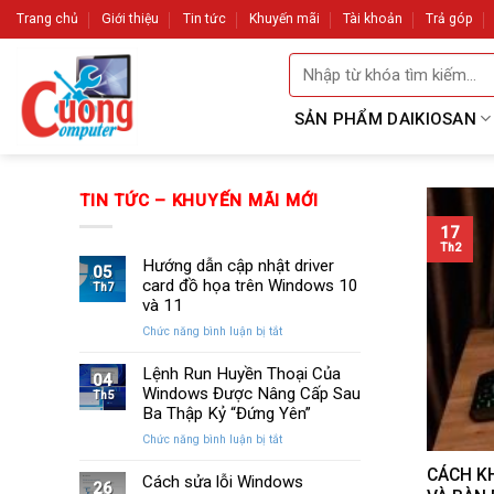
Skip
Trang chủ
Giới thiệu
Tin tức
Khuyến mãi
Tài khoản
Trả góp
to
Tìm
content
kiếm:
SẢN PHẨM DAIKIOSAN
TIN TỨC – KHUYẾN MÃI MỚI
17
Th2
Hướng dẫn cập nhật driver
05
card đồ họa trên Windows 10
Th7
và 11
ở
Chức năng bình luận bị tắt
Hướng
dẫn
Lệnh Run Huyền Thoại Của
04
cập
Windows Được Nâng Cấp Sau
Th5
nhật
Ba Thập Kỷ “Đứng Yên”
driver
ở
Chức năng bình luận bị tắt
card
Lệnh
đồ
CÁCH K
Run
Cách sửa lỗi Windows
họa
26