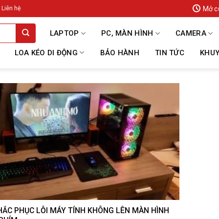
Mở c
Liên hệ
LAPTOP
PC, MÀN HÌNH
CAMERA
LOA KÉO DI ĐỘNG
BẢO HÀNH
TIN TỨC
KHUY
HẮC PHỤC LỖI MÁY TÍNH KHÔNG LÊN MÀN HÌNH