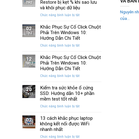
VÀ BÀN
Huyền
Restore bị kẹt % khi sao lưu
trên
Th2
Thoại
Windows
và khôi phục dữ liệu
Của
Nguyên nhâ
10
ở
Chức năng bình luận bị tắt
Windows
và
của...
Cách
Được
11
sửa
Khắc Phục Sự Cố Click Chuột
Nâng
02
lỗi
Phải Trên Windows 10:
Cấp
Th2
Windows
Sau
Hướng Dẫn Chi Tiết
Restore
Ba
ở
Chức năng bình luận bị tắt
bị
Thập
Khắc
kẹt
Kỷ
Phục
Khắc Phục Sự Cố Click Chuột
%
“Đứng
12
Sự
Phải Trên Windows 10:
khi
Th12
Yên”
Cố
sao
Hướng Dẫn Chi Tiết
Click
lưu
ở
Chức năng bình luận bị tắt
Chuột
và
Khắc
Phải
khôi
Phục
Kiểm tra sức khỏe ổ cứng
Trên
phục
20
Sự
SSD: Hướng dẫn 10+ phần
Windows
Th11
dữ
Cố
10:
mềm test tốt nhất
liệu
Click
Hướng
ở
Chức năng bình luận bị tắt
Chuột
Dẫn
Kiểm
Phải
Chi
tra
13 cách khắc phục laptop
Trên
Tiết
02
sức
không kết nối được WiFi
Windows
Th11
khỏe
10:
nhanh nhất
ổ
Hướng
ở
Chức năng bình luận bị tắt
cứng
Dẫn