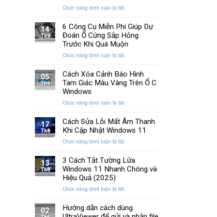
Memory
cải
ở
Chức năng bình luận bị tắt
Management
tiến
Cách
Trên
quan
Khắc
6 Công Cụ Miễn Phí Giúp Dự
Windows
14
trọng
Phục
Đoán Ổ Cứng Sắp Hỏng
Th9
Lỗi
Trước Khi Quá Muộn
Màn
ở
Chức năng bình luận bị tắt
Hình
6
Nhấp
Công
Cách Xóa Cảnh Báo Hình
Nháy
05
Cụ
Tam Giác Màu Vàng Trên Ổ C
Khi
Th9
Miễn
Chơi
Windows
Phí
Game
ở
Chức năng bình luận bị tắt
Giúp
Trên
Cách
Dự
PC
Xóa
Cách Sửa Lỗi Mất Âm Thanh
Đoán
17
Cảnh
Khi Cập Nhật Windows 11
Ổ
Th8
Báo
Cứng
ở
Chức năng bình luận bị tắt
Hình
Sắp
Cách
Tam
Hỏng
Sửa
3 Cách Tắt Tường Lửa
Giác
13
Trước
Lỗi
Windows 11 Nhanh Chóng và
Màu
Th8
Khi
Mất
Hiệu Quả (2025)
Vàng
Quá
Âm
Trên
Muộn
ở
Chức năng bình luận bị tắt
Thanh
Ổ
3
Khi
C
Cách
Hướng dẫn cách dùng
Cập
02
Windows
Tắt
UltraViewer để gửi và nhận file
Nhật