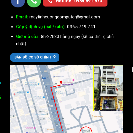
Hotline: 0934.891.870
Email:
maytinhcuongcomputer@gmail.com
0365.719.741
Góp ý dịch vụ (call/zalo):
Giờ mở cửa:
8h-22h30 hằng ngày (kể cả thứ 7, chủ
nhật)
BẢN ĐỒ CƠ SỞ CHÍNH
c
5
U