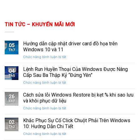
TIN TỨC – KHUYẾN MÃI MỚI
Hướng dẫn cập nhật driver card đồ họa trên
05
Windows 10 và 11
Th7
ở
Chức năng bình luận bị tắt
Hướng
dẫn
Lệnh Run Huyền Thoại Của Windows Được Nâng
04
cập
Cấp Sau Ba Thập Kỷ “Đứng Yên”
Th5
nhật
ở
Chức năng bình luận bị tắt
driver
Lệnh
card
Run
Cách sửa lỗi Windows Restore bị kẹt % khi sao lưu
đồ
26
Huyền
họa
và khôi phục dữ liệu
Th2
Thoại
trên
ở
Chức năng bình luận bị tắt
Của
Windows
Cách
Windows
10
sửa
Khắc Phục Sự Cố Click Chuột Phải Trên Windows
Được
và
02
lỗi
Nâng
10: Hướng Dẫn Chi Tiết
11
Th2
Windows
Cấp
ở
Chức năng bình luận bị tắt
Restore
Sau
Khắc
bị