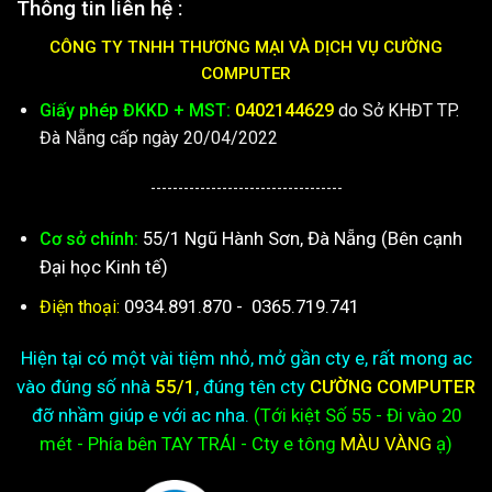
Thông tin liên hệ :
CÔNG TY TNHH THƯƠNG MẠI VÀ DỊCH VỤ CƯỜNG
COMPUTER
Giấy phép ĐKKD + MST:
0402144629
do Sở KHĐT TP.
Đà Nẵng cấp ngày 20/04/2022
-----------------------------------
55/1 Ngũ Hành Sơn, Đà Nẵng (Bên cạnh
Cơ sở chính:
Đại học Kinh tế)
0934.891.870
-
0365.719.741
Điện thoại:
Hiện tại có một vài tiệm nhỏ, mở gần cty e, rất mong ac
vào đúng số nhà
55/1
, đúng tên cty
CƯỜNG COMPUTER
đỡ nhầm giúp e với ac nha.
(Tới kiệt
Số 55 - Đi vào 20
mét - Phía bên TAY TRÁI - Cty e
tông
MÀU VÀNG
ạ)