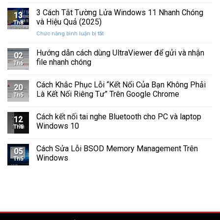
Cách
Tam
Sắp
Sửa
3 Cách Tắt Tường Lửa Windows 11 Nhanh Chóng
Giác
Hỏng
13
Lỗi
Màu
và Hiệu Quả (2025)
Trước
Th8
Mất
Vàng
Khi
ở
Chức năng bình luận bị tắt
Âm
Trên
Quá
3
Thanh
Ổ
Muộn
Cách
Hướng dẫn cách dùng UltraViewer để gửi và nhận
Khi
C
02
Tắt
Cập
file nhanh chóng
Windows
Th6
Tường
Nhật
Lửa
Windows
Cách Khắc Phục Lỗi “Kết Nối Của Bạn Không Phải
Windows
11
20
11
Là Kết Nối Riêng Tư” Trên Google Chrome
Th5
Nhanh
Chóng
Cách kết nối tai nghe Bluetooth cho PC và laptop
và
12
Windows 10
Hiệu
Th5
Quả
(2025)
Cách Sửa Lỗi BSOD Memory Management Trên
05
Windows
Th5