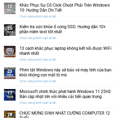
Ba
Phục
Khắc Phục Sự Cố Click Chuột Phải Trên Windows
kẹt
Thập
12
Sự
%
10: Hướng Dẫn Chi Tiết
Kỷ
Th12
Cố
khi
“Đứng
ở
Chức năng bình luận bị tắt
Click
sao
Yên”
Khắc
Chuột
lưu
Phục
Kiểm tra sức khỏe ổ cứng SSD: Hướng dẫn 10+
Phải
và
20
Sự
Trên
phần mềm test tốt nhất
khôi
Th11
Cố
Windows
phục
ở
Chức năng bình luận bị tắt
Click
10:
dữ
Kiểm
Chuột
Hướng
liệu
tra
13 cách khắc phục laptop không kết nối được WiFi
Phải
Dẫn
02
sức
Trên
nhanh nhất
Chi
Th11
khỏe
Windows
Tiết
ở
Chức năng bình luận bị tắt
ổ
10:
13
cứng
Hướng
cách
Phím tắt Windows này sẽ bảo vệ máy tính của bạn
SSD:
Dẫn
23
khắc
Hướng
khỏi những con mắt tò mò
Chi
Th10
phục
dẫn
Tiết
ở
Chức năng bình luận bị tắt
laptop
10+
Phím
không
phần
tắt
Microsoft chính thức phát hành Windows 11 25H2:
kết
mềm
17
Windows
nối
Bản cập nhật lớn với nhiều cải tiến quan trọng
test
Th10
này
được
tốt
ở
Chức năng bình luận bị tắt
sẽ
WiFi
nhất
Microsoft
bảo
nhanh
chính
CHÚC MỪNG SINH NHẬT CƯỜNG COMPUTER 12
vệ
nhất
28
thức
máy