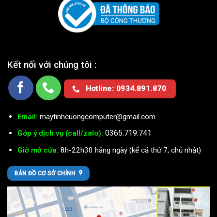
Kết nối với chúng tôi :
Hotline: 0934.891.870
Email:
maytinhcuongcomputer@gmail.com
0365.719.741
Góp ý dịch vụ (call/zalo):
Giờ mở cửa:
8h-22h30 hằng ngày (kể cả thứ 7, chủ nhật)
BẢN ĐỒ CƠ SỞ CHÍNH