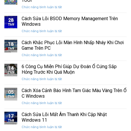
TUỔI
Th9
phát
tính
ở
Chức năng bình luận bị tắt
hành
của
CHÚC
Windows
bạn
MỪNG
Cách Sửa Lỗi BSOD Memory Management Trên
11
khỏi
28
SINH
25H2:
Windows
những
Th9
NHẬT
Bản
con
ở
Chức năng bình luận bị tắt
CƯỜNG
cập
mắt
Cách
COMPUTER
nhật
tò
Sửa
Cách Khắc Phục Lỗi Màn Hình Nhấp Nháy Khi Chơi
12
lớn
18
mò
Lỗi
TUỔI
Game Trên PC
với
Th9
BSOD
nhiều
ở
Chức năng bình luận bị tắt
Memory
cải
Cách
Management
tiến
Khắc
6 Công Cụ Miễn Phí Giúp Dự Đoán Ổ Cứng Sắp
Trên
14
quan
Phục
Windows
Hỏng Trước Khi Quá Muộn
trọng
Th9
Lỗi
ở
Chức năng bình luận bị tắt
Màn
6
Hình
Công
Cách Xóa Cảnh Báo Hình Tam Giác Màu Vàng Trên Ổ
Nhấp
05
Cụ
Nháy
C Windows
Th9
Miễn
Khi
ở
Chức năng bình luận bị tắt
Phí
Chơi
Cách
Giúp
Game
Xóa
Cách Sửa Lỗi Mất Âm Thanh Khi Cập Nhật
Dự
Trên
17
Cảnh
Đoán
Windows 11
PC
Th8
Báo
Ổ
ở
Chức năng bình luận bị tắt
Hình
Cứng