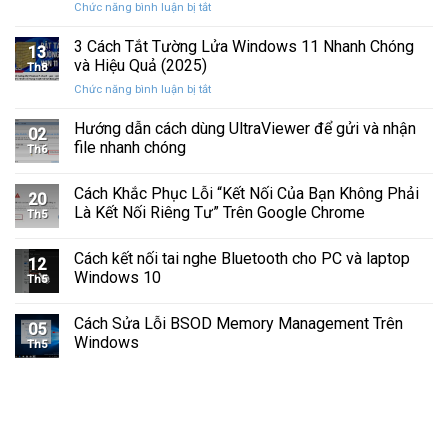
ở
Chức năng bình luận bị tắt
Hình
Cứng
Cách
Tam
Sắp
Sửa
3 Cách Tắt Tường Lửa Windows 11 Nhanh Chóng
Giác
Hỏng
13
Lỗi
Màu
và Hiệu Quả (2025)
Trước
Th8
Mất
Vàng
Khi
ở
Chức năng bình luận bị tắt
Âm
Trên
Quá
3
Thanh
Ổ
Muộn
Cách
Hướng dẫn cách dùng UltraViewer để gửi và nhận
Khi
C
02
Tắt
Cập
file nhanh chóng
Windows
Th6
Tường
Nhật
Lửa
Windows
Cách Khắc Phục Lỗi “Kết Nối Của Bạn Không Phải
Windows
11
20
11
Là Kết Nối Riêng Tư” Trên Google Chrome
Th5
Nhanh
Chóng
Cách kết nối tai nghe Bluetooth cho PC và laptop
và
12
Windows 10
Hiệu
Th5
Quả
(2025)
Cách Sửa Lỗi BSOD Memory Management Trên
05
Windows
Th5