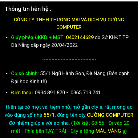
Thông tin liên hệ :
CÔNG TY TNHH THƯƠNG MẠI VÀ DỊCH VỤ CƯỜNG
COMPUTER
Giấy phép ĐKKD + MST:
0402144629
do Sở KHĐT TP.
Đà Nẵng cấp ngày 20/04/2022
-----------------------------------
55/1 Ngũ Hành Sơn, Đà Nẵng (Bên cạnh
Cơ sở chính:
Đại học Kinh tế)
0934.891.870
-
0365.719.741
Điện thoại:
Hiện tại có một vài tiệm nhỏ, mở gần cty e, rất mong ac
vào đúng số nhà
55/1
, đúng tên cty
CƯỜNG COMPUTER
đỡ nhầm giúp e với ac nha.
(Tới kiệt
Số 55 - Đi vào 20
mét - Phía bên TAY TRÁI - Cty e
tông
MÀU VÀNG
ạ)