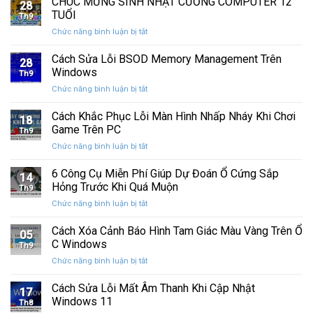
CHÚC MỪNG SINH NHẬT CƯỜNG COMPUTER 12
nhất
28
thức
máy
TUỔI
Th9
phát
tính
ở
Chức năng bình luận bị tắt
hành
của
CHÚC
Windows
bạn
MỪNG
Cách Sửa Lỗi BSOD Memory Management Trên
11
khỏi
28
SINH
25H2:
Windows
những
Th9
NHẬT
Bản
con
ở
Chức năng bình luận bị tắt
CƯỜNG
cập
mắt
Cách
COMPUTER
nhật
tò
Sửa
Cách Khắc Phục Lỗi Màn Hình Nhấp Nháy Khi Chơi
12
lớn
18
mò
Lỗi
TUỔI
Game Trên PC
với
Th9
BSOD
nhiều
ở
Chức năng bình luận bị tắt
Memory
cải
Cách
Management
tiến
Khắc
6 Công Cụ Miễn Phí Giúp Dự Đoán Ổ Cứng Sắp
Trên
14
quan
Phục
Windows
Hỏng Trước Khi Quá Muộn
trọng
Th9
Lỗi
ở
Chức năng bình luận bị tắt
Màn
6
Hình
Công
Cách Xóa Cảnh Báo Hình Tam Giác Màu Vàng Trên Ổ
Nhấp
05
Cụ
Nháy
C Windows
Th9
Miễn
Khi
ở
Chức năng bình luận bị tắt
Phí
Chơi
Cách
Giúp
Game
Xóa
Cách Sửa Lỗi Mất Âm Thanh Khi Cập Nhật
Dự
Trên
17
Cảnh
Đoán
Windows 11
PC
Th8
Báo
Ổ