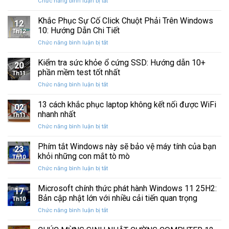
ở
Chức năng bình luận bị tắt
Restore
Sau
Khắc
bị
Ba
Phục
Khắc Phục Sự Cố Click Chuột Phải Trên Windows
kẹt
Thập
12
Sự
%
10: Hướng Dẫn Chi Tiết
Kỷ
Th12
Cố
khi
“Đứng
ở
Chức năng bình luận bị tắt
Click
sao
Yên”
Khắc
Chuột
lưu
Phục
Kiểm tra sức khỏe ổ cứng SSD: Hướng dẫn 10+
Phải
và
20
Sự
Trên
phần mềm test tốt nhất
khôi
Th11
Cố
Windows
phục
ở
Chức năng bình luận bị tắt
Click
10:
dữ
Kiểm
Chuột
Hướng
liệu
tra
13 cách khắc phục laptop không kết nối được WiFi
Phải
Dẫn
02
sức
Trên
nhanh nhất
Chi
Th11
khỏe
Windows
Tiết
ở
Chức năng bình luận bị tắt
ổ
10:
13
cứng
Hướng
cách
Phím tắt Windows này sẽ bảo vệ máy tính của bạn
SSD:
Dẫn
23
khắc
Hướng
khỏi những con mắt tò mò
Chi
Th10
phục
dẫn
Tiết
ở
Chức năng bình luận bị tắt
laptop
10+
Phím
không
phần
tắt
Microsoft chính thức phát hành Windows 11 25H2:
kết
mềm
17
Windows
nối
Bản cập nhật lớn với nhiều cải tiến quan trọng
test
Th10
này
được
tốt
ở
Chức năng bình luận bị tắt
sẽ
WiFi
nhất
Microsoft
bảo
nhanh
chính
vệ