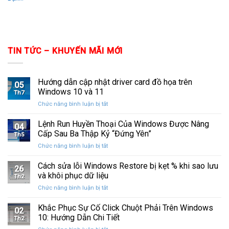
TIN TỨC – KHUYẾN MÃI MỚI
Hướng dẫn cập nhật driver card đồ họa trên
05
Windows 10 và 11
Th7
ở
Chức năng bình luận bị tắt
Hướng
dẫn
Lệnh Run Huyền Thoại Của Windows Được Nâng
04
cập
Cấp Sau Ba Thập Kỷ “Đứng Yên”
Th5
nhật
ở
Chức năng bình luận bị tắt
driver
Lệnh
card
Run
Cách sửa lỗi Windows Restore bị kẹt % khi sao lưu
đồ
26
Huyền
họa
và khôi phục dữ liệu
Th2
Thoại
trên
ở
Chức năng bình luận bị tắt
Của
Windows
Cách
Windows
10
sửa
Khắc Phục Sự Cố Click Chuột Phải Trên Windows
Được
và
02
lỗi
Nâng
10: Hướng Dẫn Chi Tiết
11
Th2
Windows
Cấp