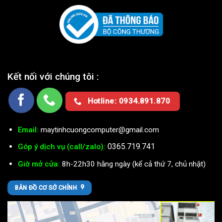
Kết nối với chúng tôi :
Hotline: 0934.891.870
Email:
maytinhcuongcomputer@gmail.com
0365.719.741
Góp ý dịch vụ (call/zalo):
Giờ mở cửa:
8h-22h30 hằng ngày (kể cả thứ 7, chủ nhật)
BẢN ĐỒ CƠ SỞ CHÍNH