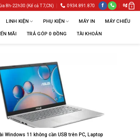
ửa 8h-22h30 (Kể cả T7,CN)
0934.891.870
0
₫
0
LINH KIỆN
PHỤ KIỆN
MÁY IN
MÁY CHIẾU
ẾN MÃI
TRẢ GÓP 0 ĐỒNG
TÀI KHOẢN
ài Windows 11 không cần USB trên PC, Laptop