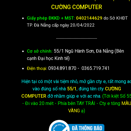
CƯỜNG COMPUTER
Giấy phép ĐKKD + MST:
0402144629
do Sở KHĐT
TP. Đà Nẵng cấp ngày 20/04/2022
-----------------------------------
55/1 Ngũ Hành Sơn, Đà Nẵng (Bên
Cơ sở chính:
cạnh Đại học Kinh tế)
0934.891.870
-
0365.719.741
Điện thoại:
Hiện tại có một vài tiệm nhỏ, mở gần cty e, rất mong a
vào đúng số nhà
55/1
, đúng tên cty
CƯỜNG
COMPUTER
đỡ nhầm giúp e với ac nha.
(Tới kiệt
Số 5
- Đi vào 20 mét - Phía bên TAY TRÁI - Cty e
tông
MÀ
VÀNG
ạ)