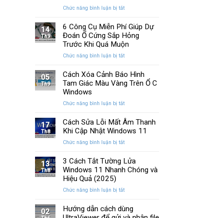
Memory
cải
ở
Chức năng bình luận bị tắt
Management
tiến
Cách
Trên
quan
Khắc
6 Công Cụ Miễn Phí Giúp Dự
Windows
14
trọng
Phục
Đoán Ổ Cứng Sắp Hỏng
Th9
Lỗi
Trước Khi Quá Muộn
Màn
ở
Chức năng bình luận bị tắt
Hình
6
Nhấp
Công
Cách Xóa Cảnh Báo Hình
Nháy
05
Cụ
Tam Giác Màu Vàng Trên Ổ C
Khi
Th9
Miễn
Chơi
Windows
Phí
Game
ở
Chức năng bình luận bị tắt
Giúp
Trên
Cách
Dự
PC
Xóa
Cách Sửa Lỗi Mất Âm Thanh
Đoán
17
Cảnh
Khi Cập Nhật Windows 11
Ổ
Th8
Báo
Cứng
ở
Chức năng bình luận bị tắt
Hình
Sắp
Cách
Tam
Hỏng
Sửa
3 Cách Tắt Tường Lửa
Giác
13
Trước
Lỗi
Windows 11 Nhanh Chóng và
Màu
Th8
Khi
Mất
Hiệu Quả (2025)
Vàng
Quá
Âm
Trên
Muộn
ở
Chức năng bình luận bị tắt
Thanh
Ổ
3
Khi
C
Cách
Hướng dẫn cách dùng
Cập
02
Windows
Tắt
UltraViewer để gửi và nhận file
Nhật