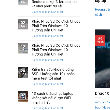
laptop
Huyền
Restore bị kẹt % khi sao lưu
trên
Th2
Thoại
Windows
và khôi phục dữ liệu
Của
Hướng dẫn 
10
ở
Chức năng bình luận bị tắt
Windows
và
cách...
Cách
Được
11
sửa
Khắc Phục Sự Cố Click Chuột
Nâng
02
lỗi
Phải Trên Windows 10:
Cấp
Th2
Windows
Sau
Hướng Dẫn Chi Tiết
Restore
Ba
ở
Chức năng bình luận bị tắt
bị
Thập
22
Khắc
kẹt
Kỷ
Th10
Phục
Khắc Phục Sự Cố Click Chuột
%
“Đứng
12
Sự
Phải Trên Windows 10:
khi
Th12
Yên”
Cố
sao
Hướng Dẫn Chi Tiết
Click
lưu
ở
Chức năng bình luận bị tắt
Chuột
và
Khắc
Phải
khôi
Phục
Kiểm tra sức khỏe ổ cứng
Trên
phục
20
Sự
SSD: Hướng dẫn 10+ phần
Windows
Th11
dữ
Cố
10:
mềm test tốt nhất
liệu
Click
Hướng
ở
Chức năng bình luận bị tắt
Chuột
Dẫn
Kiểm
Phải
Chi
tra
Droid4X 
13 cách khắc phục laptop
Trên
Tiết
02
sức
không kết nối được WiFi
Windows
Th11
khỏe
10:
ỗi Droid4X
nhanh nhất
ổ
Hướng
báo “Have.
ở
Chức năng bình luận bị tắt
cứng
Dẫn