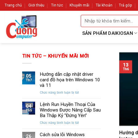
Skip
Trang chủ
Giới thiệu
Tin tức
Khuyến mãi
Tài khoản
Trả góp
to
Tìm
content
kiếm:
SẢN PHẨM DAIKIOSAN
TIN TỨC – KHUYẾN MÃI MỚI
13
Th6
Hướng dẫn cập nhật driver
05
card đồ họa trên Windows 10
Th7
và 11
ở
Chức năng bình luận bị tắt
Hướng
dẫn
Lệnh Run Huyền Thoại Của
04
cập
Windows Được Nâng Cấp Sau
Th5
nhật
Ba Thập Kỷ “Đứng Yên”
driver
ở
Chức năng bình luận bị tắt
card
Lệnh
đồ
Hướng dẫ
Run
Cách sửa lỗi Windows
họa
26