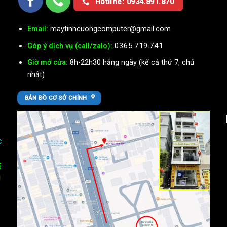
Hotline: 0934.891.870
Email:
maytinhcuongcomputer@gmail.com
0365.719.741
Góp ý dịch vụ (call/zalo):
Giờ mở cửa:
8h-22h30 hằng ngày (kể cả thứ 7, chủ
nhật)
BẢN ĐỒ CƠ SỞ CHÍNH
c
5
U