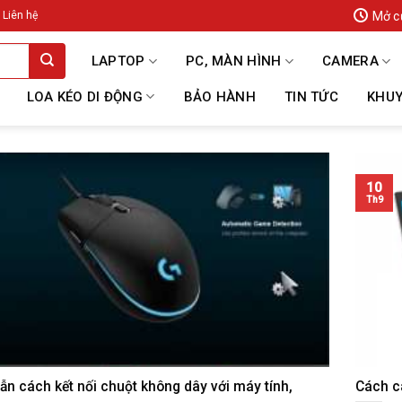
Mở c
Liên hệ
LAPTOP
PC, MÀN HÌNH
CAMERA
LOA KÉO DI ĐỘNG
BẢO HÀNH
TIN TỨC
KHUY
10
Th9
n cách kết nối chuột không dây với máy tính,
Cách c