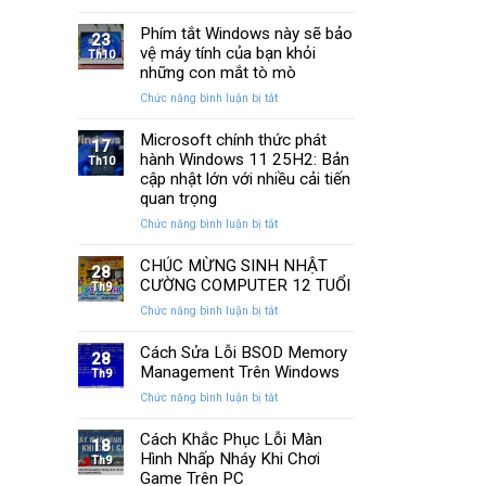
13
SSD:
Chi
cách
Phím tắt Windows này sẽ bảo
Hướng
Tiết
23
khắc
vệ máy tính của bạn khỏi
dẫn
Th10
phục
10+
những con mắt tò mò
laptop
phần
ở
Chức năng bình luận bị tắt
không
mềm
Phím
kết
test
tắt
Microsoft chính thức phát
nối
tốt
17
Windows
hành Windows 11 25H2: Bản
được
Th10
nhất
này
WiFi
cập nhật lớn với nhiều cải tiến
sẽ
nhanh
quan trọng
bảo
nhất
ở
Chức năng bình luận bị tắt
vệ
Microsoft
máy
chính
CHÚC MỪNG SINH NHẬT
tính
28
thức
của
CƯỜNG COMPUTER 12 TUỔI
Th9
phát
bạn
ở
Chức năng bình luận bị tắt
hành
khỏi
CHÚC
Windows
những
MỪNG
Cách Sửa Lỗi BSOD Memory
11
con
28
SINH
Management Trên Windows
25H2:
Th9
mắt
NHẬT
Bản
tò
ở
Chức năng bình luận bị tắt
CƯỜNG
cập
mò
Cách
COMPUTER
nhật
Sửa
Cách Khắc Phục Lỗi Màn
12
18
lớn
Lỗi
Hình Nhấp Nháy Khi Chơi
TUỔI
Th9
với
BSOD
Game Trên PC
nhiều