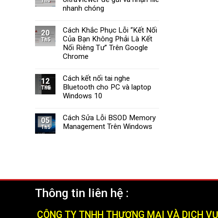
Th6
Tường
Windows
nhanh chóng
Lửa
11
Windows
Cách Khắc Phục Lỗi “Kết Nối
11
20
Của Bạn Không Phải Là Kết
Nhanh
Th5
Chóng
Nối Riêng Tư” Trên Google
và
Chrome
Hiệu
Quả
Cách kết nối tai nghe
(2025)
12
Bluetooth cho PC và laptop
Th5
Windows 10
Cách Sửa Lỗi BSOD Memory
05
Management Trên Windows
Th5
Thông tin liên hệ :
CÔNG TY TNHH THƯƠNG MẠI VÀ DỊCH V