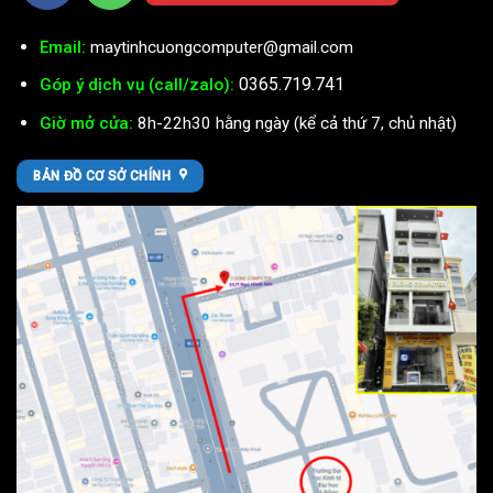
Email:
maytinhcuongcomputer@gmail.com
0365.719.741
Góp ý dịch vụ (call/zalo):
Giờ mở cửa:
8h-22h30 hằng ngày (kể cả thứ 7, chủ nhật)
BẢN ĐỒ CƠ SỞ CHÍNH