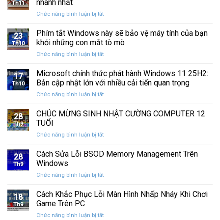
nhanh nhất
Chi
Th11
khỏe
Windows
Tiết
ở
Chức năng bình luận bị tắt
ổ
10:
13
cứng
Hướng
cách
Phím tắt Windows này sẽ bảo vệ máy tính của bạn
SSD:
Dẫn
23
khắc
Hướng
khỏi những con mắt tò mò
Chi
Th10
phục
dẫn
Tiết
ở
Chức năng bình luận bị tắt
laptop
10+
Phím
không
phần
tắt
Microsoft chính thức phát hành Windows 11 25H2:
kết
mềm
17
Windows
nối
Bản cập nhật lớn với nhiều cải tiến quan trọng
test
Th10
này
được
tốt
ở
Chức năng bình luận bị tắt
sẽ
WiFi
nhất
Microsoft
bảo
nhanh
chính
CHÚC MỪNG SINH NHẬT CƯỜNG COMPUTER 12
vệ
nhất
28
thức
máy
TUỔI
Th9
phát
tính
ở
Chức năng bình luận bị tắt
hành
của
CHÚC
Windows
bạn
MỪNG
Cách Sửa Lỗi BSOD Memory Management Trên
11
khỏi
28
SINH
25H2:
Windows
những
Th9
NHẬT
Bản
con
ở
Chức năng bình luận bị tắt
CƯỜNG
cập
mắt
Cách
COMPUTER
nhật
tò
Sửa
Cách Khắc Phục Lỗi Màn Hình Nhấp Nháy Khi Chơi
12
lớn
18
mò
Lỗi
TUỔI
Game Trên PC
với
Th9
BSOD
nhiều
ở
Chức năng bình luận bị tắt
Memory
cải