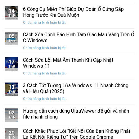
Cách
Management
tiến
Khắc
6 Công Cụ Miễn Phí Giúp Dự Đoán Ổ Cứng Sắp
Trên
14
quan
Phục
Windows
Hỏng Trước Khi Quá Muộn
trọng
Th9
Lỗi
ở
Chức năng bình luận bị tắt
Màn
6
Hình
Công
Cách Xóa Cảnh Báo Hình Tam Giác Màu Vàng Trên Ổ
Nhấp
05
Cụ
Nháy
C Windows
Th9
Miễn
Khi
ở
Chức năng bình luận bị tắt
Phí
Chơi
Cách
Giúp
Game
Xóa
Cách Sửa Lỗi Mất Âm Thanh Khi Cập Nhật
Dự
Trên
17
Cảnh
Đoán
Windows 11
PC
Th8
Báo
Ổ
ở
Chức năng bình luận bị tắt
Hình
Cứng
Cách
Tam
Sắp
Sửa
3 Cách Tắt Tường Lửa Windows 11 Nhanh Chóng
Giác
Hỏng
13
Lỗi
Màu
và Hiệu Quả (2025)
Trước
Th8
Mất
Vàng
Khi
ở
Chức năng bình luận bị tắt
Âm
Trên
Quá
3
Thanh
Ổ
Muộn
Cách
Hướng dẫn cách dùng UltraViewer để gửi và nhận
Khi
C
02
Tắt
Cập
file nhanh chóng
Windows
Th6
Tường
Nhật
Lửa
Windows
Cách Khắc Phục Lỗi “Kết Nối Của Bạn Không Phải
Windows
11
20
11
Là Kết Nối Riêng Tư” Trên Google Chrome
Th5