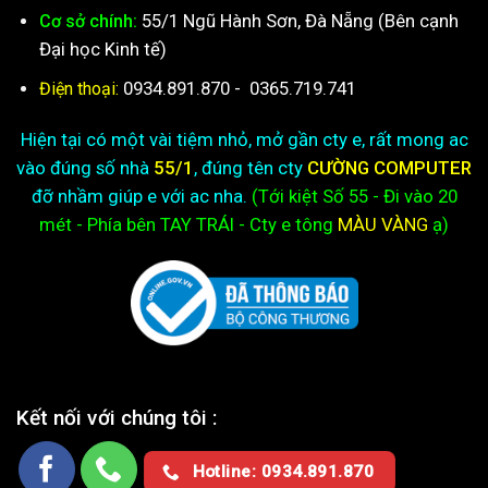
55/1 Ngũ Hành Sơn, Đà Nẵng (Bên cạnh
Cơ sở chính:
Đại học Kinh tế)
0934.891.870
-
0365.719.741
Điện thoại:
Hiện tại có một vài tiệm nhỏ, mở gần cty e, rất mong ac
vào đúng số nhà
55/1
, đúng tên cty
CƯỜNG COMPUTER
đỡ nhầm giúp e với ac nha.
(Tới kiệt
Số 55 - Đi vào 20
mét - Phía bên TAY TRÁI - Cty e
tông
MÀU VÀNG
ạ)
Kết nối với chúng tôi :
Hotline: 0934.891.870