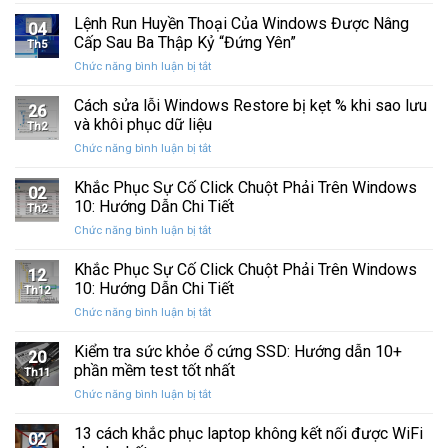
Hướng
dẫn
Lệnh Run Huyền Thoại Của Windows Được Nâng
04
cập
Cấp Sau Ba Thập Kỷ “Đứng Yên”
Th5
nhật
ở
Chức năng bình luận bị tắt
driver
Lệnh
card
Run
Cách sửa lỗi Windows Restore bị kẹt % khi sao lưu
đồ
26
Huyền
họa
và khôi phục dữ liệu
Th2
Thoại
trên
ở
Chức năng bình luận bị tắt
Của
Windows
Cách
Windows
10
sửa
Khắc Phục Sự Cố Click Chuột Phải Trên Windows
Được
và
02
lỗi
Nâng
10: Hướng Dẫn Chi Tiết
11
Th2
Windows
Cấp
ở
Chức năng bình luận bị tắt
Restore
Sau
Khắc
bị
Ba
Phục
Khắc Phục Sự Cố Click Chuột Phải Trên Windows
kẹt
Thập
12
Sự
%
10: Hướng Dẫn Chi Tiết
Kỷ
Th12
Cố
khi
“Đứng
ở
Chức năng bình luận bị tắt
Click
sao
Yên”
Khắc
Chuột
lưu
Phục
Kiểm tra sức khỏe ổ cứng SSD: Hướng dẫn 10+
Phải
và
20
Sự
Trên
phần mềm test tốt nhất
khôi
Th11
Cố
Windows
phục
ở
Chức năng bình luận bị tắt
Click
10:
dữ
Kiểm
Chuột
Hướng
liệu
tra
13 cách khắc phục laptop không kết nối được WiFi
Phải
Dẫn
02
sức
Trên