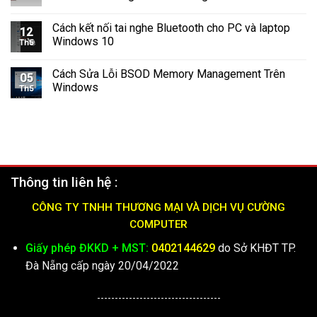
Nhanh
Chóng
Cách kết nối tai nghe Bluetooth cho PC và laptop
và
12
Windows 10
Hiệu
Th5
Quả
(2025)
Cách Sửa Lỗi BSOD Memory Management Trên
05
Windows
Th5
Thông tin liên hệ :
CÔNG TY TNHH THƯƠNG MẠI VÀ DỊCH VỤ CƯỜNG
COMPUTER
Giấy phép ĐKKD + MST:
0402144629
do Sở KHĐT TP.
Đà Nẵng cấp ngày 20/04/2022
-----------------------------------