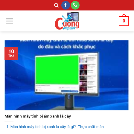
Skip
to
content
0
10
Th3
Màn hình máy tính bị ám xanh lá cây
1. Màn hình máy tính bị xanh lá cây là gì? Thực chất màn...