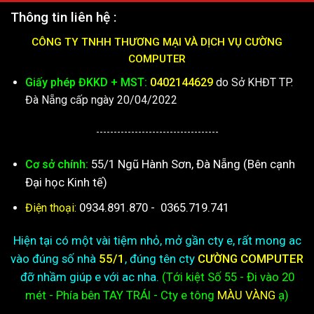
Thông tin liên hệ :
CÔNG TY TNHH THƯƠNG MẠI VÀ DỊCH VỤ CƯỜNG
COMPUTER
Giấy phép ĐKKD + MST:
0402144629
do Sở KHĐT TP.
Đà Nẵng cấp ngày 20/04/2022
-----------------------------------
55/1 Ngũ Hành Sơn, Đà Nẵng (Bên cạnh
Cơ sở chính:
Đại học Kinh tế)
0934.891.870
-
0365.719.741
Điện thoại:
Hiện tại có một vài tiệm nhỏ, mở gần cty e, rất mong ac
vào đúng số nhà
55/1
, đúng tên cty
CƯỜNG COMPUTER
đỡ nhầm giúp e với ac nha.
(Tới kiệt
Số 55 - Đi vào 20
mét - Phía bên TAY TRÁI - Cty e
tông
MÀU VÀNG
ạ)