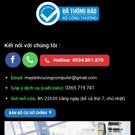
Kết nối với chúng tôi :
Hotline: 0934.891.870
Email:
maytinhcuongcomputer@gmail.com
0365.719.741
Góp ý dịch vụ (call/zalo):
Giờ mở cửa:
8h-22h30 hằng ngày (kể cả thứ 7, chủ nhật)
BẢN ĐỒ CƠ SỞ CHÍNH