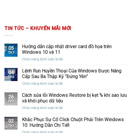
TIN TỨC – KHUYẾN MÃI MỚI
Hướng dẫn cập nhật driver card đồ họa trên
05
Windows 10 và 11
Th7
ở
Chức năng bình luận bị tắt
Hướng
dẫn
Lệnh Run Huyền Thoại Của Windows Được Nâng
04
cập
Cấp Sau Ba Thập Kỷ “Đứng Yên”
Th5
nhật
ở
Chức năng bình luận bị tắt
driver
Lệnh
card
Run
Cách sửa lỗi Windows Restore bị kẹt % khi sao lưu
đồ
26
Huyền
họa
và khôi phục dữ liệu
Th2
Thoại
trên
ở
Chức năng bình luận bị tắt
Của
Windows
Cách
Windows
10
sửa
Khắc Phục Sự Cố Click Chuột Phải Trên Windows
Được
và
02
lỗi
Nâng
10: Hướng Dẫn Chi Tiết
11
Th2
Windows
Cấp
ở
Chức năng bình luận bị tắt
Restore