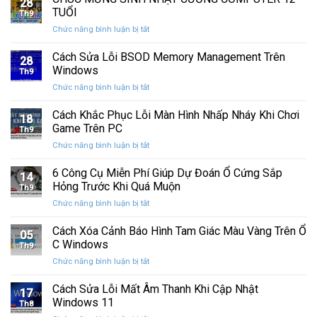
28
thức
máy
TUỔI
Th9
phát
tính
ở
Chức năng bình luận bị tắt
hành
của
CHÚC
Windows
bạn
MỪNG
Cách Sửa Lỗi BSOD Memory Management Trên
11
khỏi
28
SINH
25H2:
Windows
những
Th9
NHẬT
Bản
con
ở
Chức năng bình luận bị tắt
CƯỜNG
cập
mắt
Cách
COMPUTER
nhật
tò
Sửa
Cách Khắc Phục Lỗi Màn Hình Nhấp Nháy Khi Chơi
12
lớn
18
mò
Lỗi
TUỔI
Game Trên PC
với
Th9
BSOD
nhiều
ở
Chức năng bình luận bị tắt
Memory
cải
Cách
Management
tiến
Khắc
6 Công Cụ Miễn Phí Giúp Dự Đoán Ổ Cứng Sắp
Trên
14
quan
Phục
Windows
Hỏng Trước Khi Quá Muộn
trọng
Th9
Lỗi
ở
Chức năng bình luận bị tắt
Màn
6
Hình
Công
Cách Xóa Cảnh Báo Hình Tam Giác Màu Vàng Trên Ổ
Nhấp
05
Cụ
Nháy
C Windows
Th9
Miễn
Khi
ở
Chức năng bình luận bị tắt
Phí
Chơi
Cách
Giúp
Game
Xóa
Cách Sửa Lỗi Mất Âm Thanh Khi Cập Nhật
Dự
Trên
17
Cảnh
Đoán
Windows 11
PC
Th8
Báo
Ổ