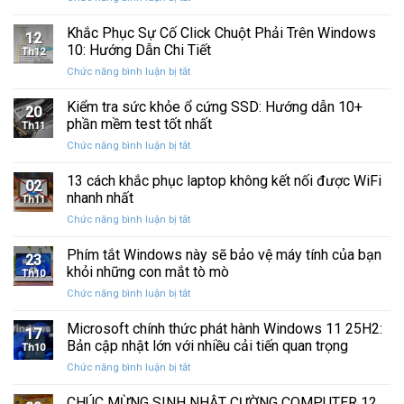
Sau
Khắc
bị
Ba
Phục
Khắc Phục Sự Cố Click Chuột Phải Trên Windows
kẹt
Thập
12
Sự
%
10: Hướng Dẫn Chi Tiết
Kỷ
Th12
Cố
khi
“Đứng
ở
Chức năng bình luận bị tắt
Click
sao
Yên”
Khắc
Chuột
lưu
Phục
Kiểm tra sức khỏe ổ cứng SSD: Hướng dẫn 10+
Phải
và
20
Sự
Trên
phần mềm test tốt nhất
khôi
Th11
Cố
Windows
phục
ở
Chức năng bình luận bị tắt
Click
10:
dữ
Kiểm
Chuột
Hướng
liệu
tra
13 cách khắc phục laptop không kết nối được WiFi
Phải
Dẫn
02
sức
Trên
nhanh nhất
Chi
Th11
khỏe
Windows
Tiết
ở
Chức năng bình luận bị tắt
ổ
10:
13
cứng
Hướng
cách
Phím tắt Windows này sẽ bảo vệ máy tính của bạn
SSD:
Dẫn
23
khắc
Hướng
khỏi những con mắt tò mò
Chi
Th10
phục
dẫn
Tiết
ở
Chức năng bình luận bị tắt
laptop
10+
Phím
không
phần
tắt
Microsoft chính thức phát hành Windows 11 25H2:
kết
mềm
17
Windows
nối
Bản cập nhật lớn với nhiều cải tiến quan trọng
test
Th10
này
được
tốt
ở
Chức năng bình luận bị tắt
sẽ
WiFi
nhất
Microsoft
bảo
nhanh
chính
CHÚC MỪNG SINH NHẬT CƯỜNG COMPUTER 12
vệ
nhất