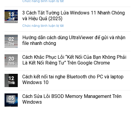
ở
Chức năng bình luận bị tắt
Hình
Cứng
Cách
Tam
Sắp
Sửa
3 Cách Tắt Tường Lửa Windows 11 Nhanh Chóng
Giác
Hỏng
13
Lỗi
Màu
và Hiệu Quả (2025)
Trước
Th8
Mất
Vàng
Khi
ở
Chức năng bình luận bị tắt
Âm
Trên
Quá
3
Thanh
Ổ
Muộn
Cách
Hướng dẫn cách dùng UltraViewer để gửi và nhận
Khi
C
02
Tắt
Cập
file nhanh chóng
Windows
Th6
Tường
Nhật
Lửa
Windows
Cách Khắc Phục Lỗi “Kết Nối Của Bạn Không Phải
Windows
11
20
11
Là Kết Nối Riêng Tư” Trên Google Chrome
Th5
Nhanh
Chóng
Cách kết nối tai nghe Bluetooth cho PC và laptop
và
12
Windows 10
Hiệu
Th5
Quả
(2025)
Cách Sửa Lỗi BSOD Memory Management Trên
05
Windows
Th5