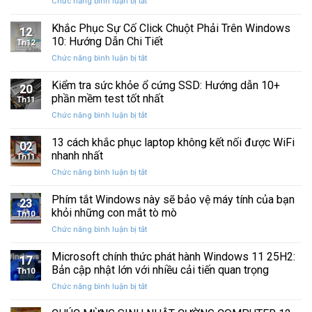
ở
Chức năng bình luận bị tắt
Restore
Sau
Khắc
bị
Ba
Phục
Khắc Phục Sự Cố Click Chuột Phải Trên Windows
kẹt
Thập
12
Sự
%
10: Hướng Dẫn Chi Tiết
Kỷ
Th12
Cố
khi
“Đứng
ở
Chức năng bình luận bị tắt
Click
sao
Yên”
Khắc
Chuột
lưu
Phục
Kiểm tra sức khỏe ổ cứng SSD: Hướng dẫn 10+
Phải
và
20
Sự
Trên
phần mềm test tốt nhất
khôi
Th11
Cố
Windows
phục
ở
Chức năng bình luận bị tắt
Click
10:
dữ
Kiểm
Chuột
Hướng
liệu
tra
13 cách khắc phục laptop không kết nối được WiFi
Phải
Dẫn
02
sức
Trên
nhanh nhất
Chi
Th11
khỏe
Windows
Tiết
ở
Chức năng bình luận bị tắt
ổ
10:
13
cứng
Hướng
cách
Phím tắt Windows này sẽ bảo vệ máy tính của bạn
SSD:
Dẫn
23
khắc
Hướng
khỏi những con mắt tò mò
Chi
Th10
phục
dẫn
Tiết
ở
Chức năng bình luận bị tắt
laptop
10+
Phím
không
phần
tắt
Microsoft chính thức phát hành Windows 11 25H2:
kết
mềm
17
Windows
nối
Bản cập nhật lớn với nhiều cải tiến quan trọng
test
Th10
này
được
tốt
ở
Chức năng bình luận bị tắt
sẽ
WiFi
nhất
Microsoft
bảo
nhanh
chính
vệ