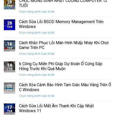
CHÚC MỪNG SINH NHẬT CƯỜNG COMPUTER 12
nhất
28
thức
máy
TUỔI
Th9
phát
tính
ở
Chức năng bình luận bị tắt
hành
của
CHÚC
Windows
bạn
MỪNG
Cách Sửa Lỗi BSOD Memory Management Trên
11
khỏi
28
SINH
25H2:
Windows
những
Th9
NHẬT
Bản
con
ở
Chức năng bình luận bị tắt
CƯỜNG
cập
mắt
Cách
COMPUTER
nhật
tò
Sửa
Cách Khắc Phục Lỗi Màn Hình Nhấp Nháy Khi Chơi
12
lớn
18
mò
Lỗi
TUỔI
Game Trên PC
với
Th9
BSOD
nhiều
ở
Chức năng bình luận bị tắt
Memory
cải
Cách
Management
tiến
Khắc
6 Công Cụ Miễn Phí Giúp Dự Đoán Ổ Cứng Sắp
Trên
14
quan
Phục
Windows
Hỏng Trước Khi Quá Muộn
trọng
Th9
Lỗi
ở
Chức năng bình luận bị tắt
Màn
6
Hình
Công
Cách Xóa Cảnh Báo Hình Tam Giác Màu Vàng Trên Ổ
Nhấp
05
Cụ
Nháy
C Windows
Th9
Miễn
Khi
ở
Chức năng bình luận bị tắt
Phí
Chơi
Cách
Giúp
Game
Xóa
Cách Sửa Lỗi Mất Âm Thanh Khi Cập Nhật
Dự
Trên
17
Cảnh
Đoán
Windows 11
PC
Th8
Báo
Ổ