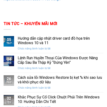
TIN TỨC – KHUYẾN MÃI MỚI
Hướng dẫn cập nhật driver card đồ họa trên
05
Windows 10 và 11
Th7
ở
Chức năng bình luận bị tắt
Hướng
dẫn
Lệnh Run Huyền Thoại Của Windows Được Nâng
04
cập
Cấp Sau Ba Thập Kỷ “Đứng Yên”
Th5
nhật
ở
Chức năng bình luận bị tắt
driver
Lệnh
card
Run
Cách sửa lỗi Windows Restore bị kẹt % khi sao lưu
đồ
26
Huyền
họa
và khôi phục dữ liệu
Th2
Thoại
trên
ở
Chức năng bình luận bị tắt
Của
Windows
Cách
Windows
10
sửa
Khắc Phục Sự Cố Click Chuột Phải Trên Windows
Được
và
02
lỗi
Nâng
10: Hướng Dẫn Chi Tiết
11
Th2
Windows
Cấp