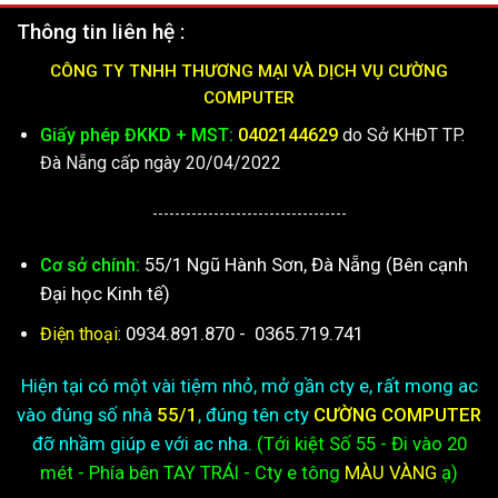
Thông tin liên hệ :
CÔNG TY TNHH THƯƠNG MẠI VÀ DỊCH VỤ CƯỜNG
COMPUTER
Giấy phép ĐKKD + MST:
0402144629
do Sở KHĐT TP.
Đà Nẵng cấp ngày 20/04/2022
-----------------------------------
55/1 Ngũ Hành Sơn, Đà Nẵng (Bên cạnh
Cơ sở chính:
Đại học Kinh tế)
0934.891.870
-
0365.719.741
Điện thoại:
Hiện tại có một vài tiệm nhỏ, mở gần cty e, rất mong ac
vào đúng số nhà
55/1
, đúng tên cty
CƯỜNG COMPUTER
đỡ nhầm giúp e với ac nha.
(Tới kiệt
Số 55 - Đi vào 20
mét - Phía bên TAY TRÁI - Cty e
tông
MÀU VÀNG
ạ)