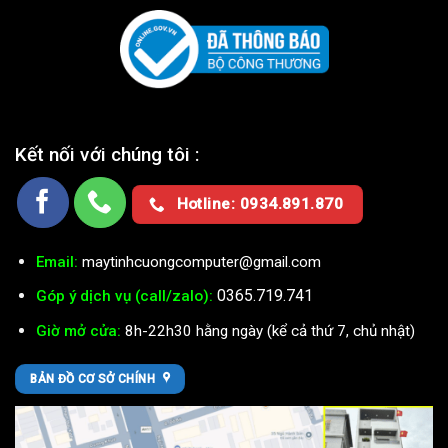
Kết nối với chúng tôi :
Hotline: 0934.891.870
Email:
maytinhcuongcomputer@gmail.com
0365.719.741
Góp ý dịch vụ (call/zalo):
Giờ mở cửa:
8h-22h30 hằng ngày (kể cả thứ 7, chủ nhật)
BẢN ĐỒ CƠ SỞ CHÍNH