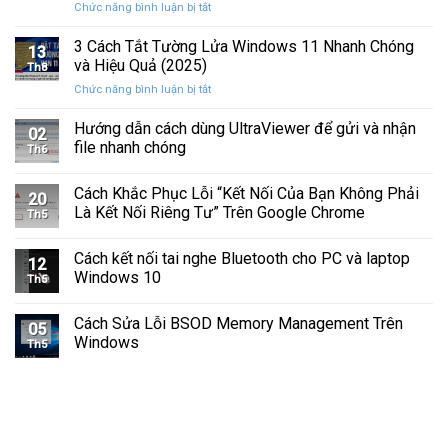
ở
Chức năng bình luận bị tắt
Hình
Cứng
Cách
Tam
Sắp
Sửa
3 Cách Tắt Tường Lửa Windows 11 Nhanh Chóng
Giác
Hỏng
13
Lỗi
Màu
và Hiệu Quả (2025)
Trước
Th8
Mất
Vàng
Khi
ở
Chức năng bình luận bị tắt
Âm
Trên
Quá
3
Thanh
Ổ
Muộn
Cách
Hướng dẫn cách dùng UltraViewer để gửi và nhận
Khi
C
02
Tắt
Cập
file nhanh chóng
Windows
Th6
Tường
Nhật
Lửa
Windows
Cách Khắc Phục Lỗi “Kết Nối Của Bạn Không Phải
Windows
11
20
11
Là Kết Nối Riêng Tư” Trên Google Chrome
Th5
Nhanh
Chóng
Cách kết nối tai nghe Bluetooth cho PC và laptop
và
12
Windows 10
Hiệu
Th5
Quả
(2025)
Cách Sửa Lỗi BSOD Memory Management Trên
05
Windows
Th5