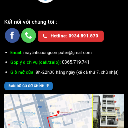
Kết nối với chúng tôi :
Hotline: 0934.891.870
Email:
maytinhcuongcomputer@gmail.com
0365.719.741
Góp ý dịch vụ (call/zalo):
Giờ mở cửa:
8h-22h30 hằng ngày (kể cả thứ 7, chủ nhật)
BẢN ĐỒ CƠ SỞ CHÍNH