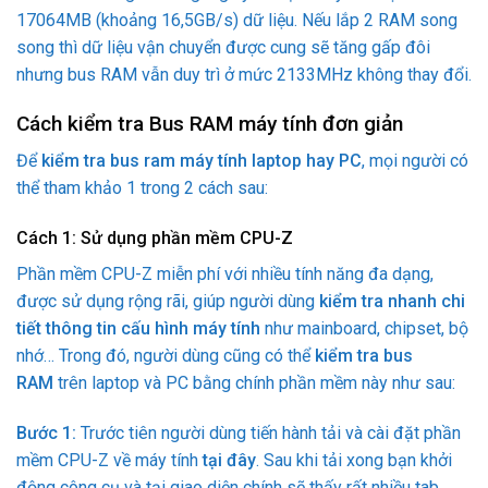
17064MB (khoảng 16,5GB/s) dữ liệu. Nếu lắp 2 RAM song
song thì dữ liệu vận chuyển được cung sẽ tăng gấp đôi
nhưng bus RAM vẫn duy trì ở mức 2133MHz không thay đổi.
Cách kiểm tra Bus RAM
máy tính đơn giản
Để
kiểm tra bus ram máy tính laptop hay PC
, mọi người có
thể tham khảo 1 trong 2 cách sau:
Cách 1: Sử dụng phần mềm CPU-Z
Phần mềm CPU-Z
miễn phí với nhiều tính năng đa dạng,
được sử dụng rộng rãi, giúp người dùng
kiểm tra nhanh chi
tiết thông tin cấu hình máy tính
như mainboard, chipset, bộ
nhớ… Trong đó, người dùng cũng có thể
kiểm tra bus
RAM
trên laptop và PC bằng chính phần mềm này như sau:
Bước 1:
Trước tiên người dùng tiến hành tải và cài đặt phần
mềm CPU-Z về máy tính
tại đây
. Sau khi tải xong bạn khởi
động công cụ và tại giao diện chính sẽ thấy rất nhiều tab