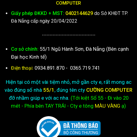
COMPUTER
Giấy phép ĐKKD + MST:
0402144629
do Sở KHĐT TP.
Đà Nẵng cấp ngày 20/04/2022
-----------------------------------
55/1 Ngũ Hành Sơn, Đà Nẵng (Bên cạnh
Cơ sở chính:
Đại học Kinh tế)
0934.891.870
-
0365.719.741
Điện thoại:
Hiện tại có một vài tiệm nhỏ, mở gần cty e, rất mong ac
vào đúng số nhà
55/1
, đúng tên cty
CƯỜNG COMPUTER
đỡ nhầm giúp e với ac nha.
(Tới kiệt
Số 55 - Đi vào 20
mét - Phía bên TAY TRÁI - Cty e
tông
MÀU VÀNG
ạ)