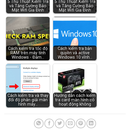
5 Thủ Thuật Kiểm Tra
5 Thủ Thuật Kiểm Tra
và Tăng Cường Bảo
và Tăng Cường Bảo
Mật Wifi Gia Đình
Mật Wifi Gia Đình
Cách kiểm tra tốc độ
Cách kiểm tra bản
RAM trên máy tính
quyền và active
Windows - Đảm…
Windows 10 vĩnh…
Cách kiểm tra và thay
Hướng dẫn cách kiểm
đổi độ phân giải màn
tra card màn hình có
hình máy…
hoạt động không