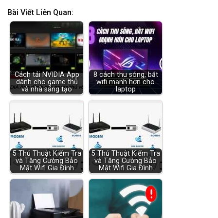
Bài Viết Liên Quan:
Cách tải NVIDIA App
8 cách thu sóng, bắt
dành cho game thủ
wifi mạnh hơn cho
và nhà sáng tạo
laptop
5 Thủ Thuật Kiểm Tra
5 Thủ Thuật Kiểm Tra
và Tăng Cường Bảo
và Tăng Cường Bảo
Mật Wifi Gia Đình
Mật Wifi Gia Đình