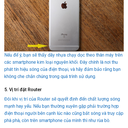
Nếu để ý, bạn sẽ thấy dãy nhựa chạy dọc theo thân máy trên
các smartphone kim loại nguyên khối. Đây chính là nơi thu
phát tín hiệu sóng của điện thoại, và hãy đảm bảo rằng bạn
không che chắn chúng trong quá trình sử dụng.
5. Vị trí đặt Router
Đôi khi vị trí của Router sẽ quyết định đến chất lượng sóng
mạnh hay yếu. Nếu bạn thường xuyên gặp phải trường hợp
điện thoại người bên cạnh lúc nào cũng bắt sóng và truy cập
phà phà, còn trên smartphone của mình thì như rùa bò.