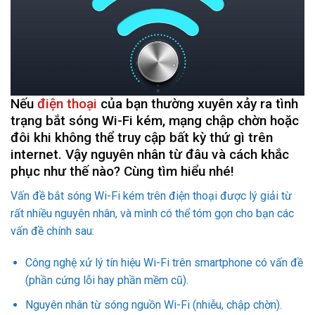
Nếu
điện thoại
của bạn thường xuyên xảy ra tình
trạng bắt sóng Wi-Fi kém, mạng chập chờn hoặc
đôi khi không thể truy cập bất kỳ thứ gì trên
internet. Vậy nguyên nhân từ đâu và cách khắc
phục như thế nào? Cùng tìm hiểu nhé!
Vấn đề bắt sóng Wi-Fi kém trên điện thoại được lý giải từ
rất nhiều nguyên nhân, và mình có thể tóm gọn cho bạn các
vấn đề chính sau:
Công nghệ xử lý tín hiệu Wi-Fi trên smartphone có vấn đề
(phần cứng lỗi hay phần mềm cũ).
Nguyên nhân từ sóng nguồn Wi-Fi (nhiễu, chập chờn).