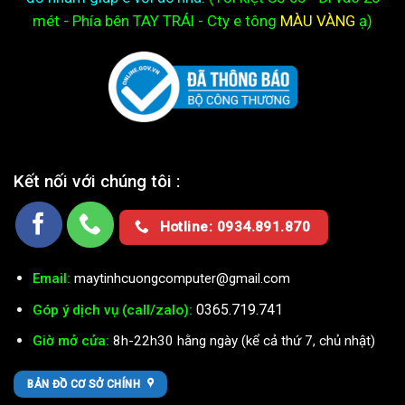
mét - Phía bên TAY TRÁI - Cty e
tông
MÀU VÀNG
ạ)
Kết nối với chúng tôi :
Hotline: 0934.891.870
Email:
maytinhcuongcomputer@gmail.com
0365.719.741
Góp ý dịch vụ (call/zalo):
Giờ mở cửa:
8h-22h30 hằng ngày (kể cả thứ 7, chủ nhật)
BẢN ĐỒ CƠ SỞ CHÍNH