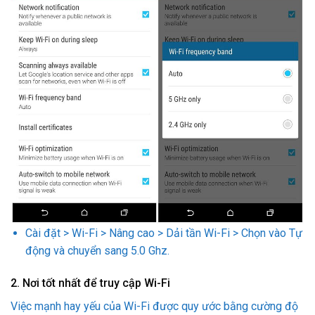
Cài đặt > Wi-Fi > Nâng cao > Dải tần Wi-Fi > Chọn vào Tự
động và chuyển sang 5.0 Ghz.
2. Nơi tốt nhất để truy cập Wi-Fi
Việc mạnh hay yếu của Wi-Fi được quy ước bằng cường độ