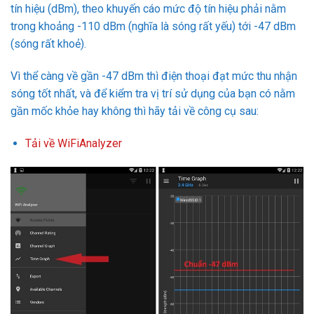
tín hiệu (dBm), theo khuyến cáo mức độ tín hiệu phải nằm
trong khoảng -110 dBm (nghĩa là sóng rất yếu) tới -47 dBm
(sóng rất khoẻ).
Vì thể càng về gần -47 dBm thì điện thoại đạt mức thu nhận
sóng tốt nhất, và để kiểm tra vị trí sử dụng của bạn có nằm
gần mốc khỏe hay không thì hãy tải về công cụ sau:
Tải về WiFiAnalyzer