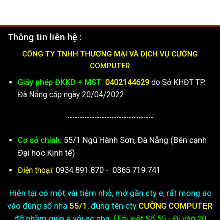
Thông tin liên hệ :
CÔNG TY TNHH THƯƠNG MẠI VÀ DỊCH VỤ CƯỜNG
COMPUTER
Giấy phép ĐKKD + MST:
0402144629
do Sở KHĐT TP.
Đà Nẵng cấp ngày 20/04/2022
-----------------------------------
55/1 Ngũ Hành Sơn, Đà Nẵng (Bên cạnh
Cơ sở chính:
Đại học Kinh tế)
0934.891.870
-
0365.719.741
Điện thoại:
Hiện tại có một vài tiệm nhỏ, mở gần cty e, rất mong ac
vào đúng số nhà
55/1
, đúng tên cty
CƯỜNG COMPUTER
đỡ nhầm giúp e với ac nha.
(Tới kiệt
Số 55 - Đi vào 20