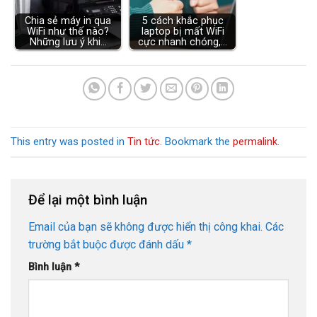
Chia sẻ máy in qua
5 cách khắc phục
WiFi như thế nào?
laptop bị mất WiFi
Những lưu ý khi…
cực nhanh chóng,…
This entry was posted in
Tin tức
. Bookmark the
permalink
.
Để lại một bình luận
Email của bạn sẽ không được hiển thị công khai.
Các
trường bắt buộc được đánh dấu
*
Bình luận
*