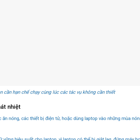
 cần hạn chế chạy cùng lúc các tác vụ không cần thiết
át nhiệt
ức ăn nóng, các thiết bị điện tử, hoặc dùng laptop vào những mùa n
iữ vững hiệu suất cho laptop, vì laptop có thể bị giật lag, đứng máy 