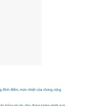
óng đỉnh điểm, mức nhiệt của chúng cũng
hoặc hỏng pin do chịu đựng lượng nhiệt quá