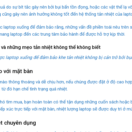
ả do sự bít tắc gây nên bởi bụi bẩn tồn đọng, hoặc các vật thể lạ vô
g cũng gây nên ảnh hưởng không tốt đến hệ thống tản nhiệt của lapt
c laptop xuống để đảm bảo rằng, những vấn đề phiền toái nêu trên s
 mang laptop đến các trung tâm bảo hành để được hỗ trợ kịp thời.
c laptop xuống để đảm bảo khe tản nhiệt không bị cản trở bởi bụi 
o với mặt bàn
nào thông thoáng và dễ chịu hơn, nếu chúng được đặt ở độ cao hợp l
 từ đó hạn chế tình trạng quá nhiệt.
khó tìm mua, bạn hoàn toàn có thể tận dụng những cuốn sách hoặc b
ếp xúc trực tiếp với mặt bàn, nhiệt lượng laptop sẽ được duy trì ở m
ệt chuyên dụng