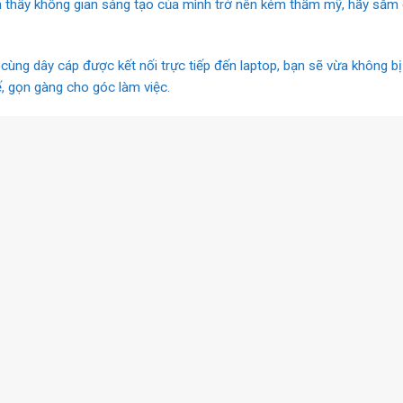
m thấy không gian sáng tạo của mình trở nên kém thẩm mỹ, hãy sắm 
ùng dây cáp được kết nối trực tiếp đến laptop, bạn sẽ vừa không bị
ế, gọn gàng cho góc làm việc.