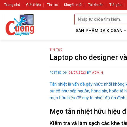
Skip
Trang chủ
Giới thiệu
Tin tức
Khuyến mãi
Tài khoản
Trả góp
to
Tìm
content
kiếm:
SẢN PHẨM DAIKIOSAN
TIN TỨC
Laptop cho designer và
POSTED ON
06/07/2023
BY
ADMIN
Tản nhiệt là vấn đề gây nhức nhối không
sự cố như sập nguồn, hỏng pin, hoặc tệ hơ
mẹo hữu hiệu để duy trì nhiệt độ ổn định 
Mẹo tản nhiệt hữu hiệu đ
Kiểm tra và làm sạch các khe tả