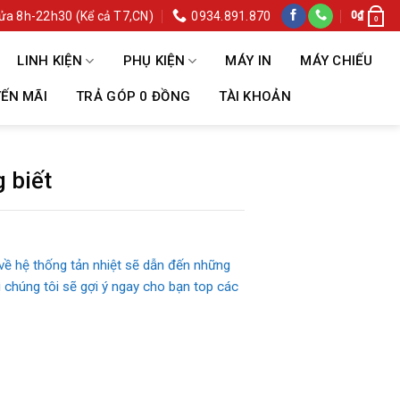
ửa 8h-22h30 (Kể cả T7,CN)
0934.891.870
0
₫
0
LINH KIỆN
PHỤ KIỆN
MÁY IN
MÁY CHIẾU
ẾN MÃI
TRẢ GÓP 0 ĐỒNG
TÀI KHOẢN
 biết
về hệ thống tản nhiệt sẽ dẫn đến những
ì chúng tôi sẽ gợi ý ngay cho bạn top các