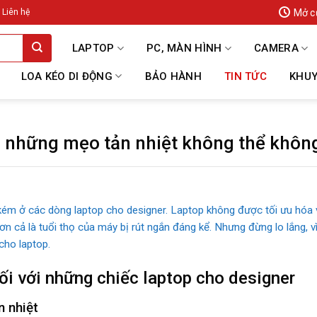
Mở c
Liên hệ
LAPTOP
PC, MÀN HÌNH
CAMERA
LOA KÉO DI ĐỘNG
BẢO HÀNH
TIN TỨC
KHUY
 những mẹo tản nhiệt không thể không
 kém ở các dòng laptop cho designer. Laptop không được tối ưu hóa 
n cả là tuổi thọ của máy bị rút ngắn đáng kể. Nhưng đừng lo lắng, v
cho laptop.
ối với những chiếc laptop cho designer
n nhiệt