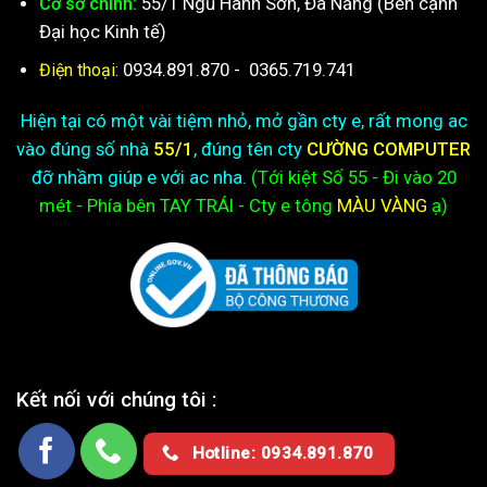
55/1 Ngũ Hành Sơn, Đà Nẵng (Bên cạnh
Cơ sở chính:
Đại học Kinh tế)
0934.891.870
-
0365.719.741
Điện thoại:
Hiện tại có một vài tiệm nhỏ, mở gần cty e, rất mong ac
vào đúng số nhà
55/1
, đúng tên cty
CƯỜNG COMPUTER
đỡ nhầm giúp e với ac nha.
(Tới kiệt
Số 55 - Đi vào 20
mét - Phía bên TAY TRÁI - Cty e
tông
MÀU VÀNG
ạ)
Kết nối với chúng tôi :
Hotline: 0934.891.870