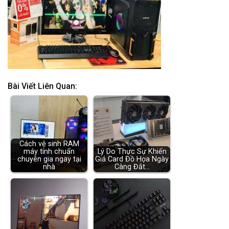
Bài Viết Liên Quan:
Cách vệ sinh RAM
máy tính chuẩn
Lý Do Thực Sự Khiến
chuyên gia ngay tại
Giá Card Đồ Họa Ngày
nhà
Càng Đắt…