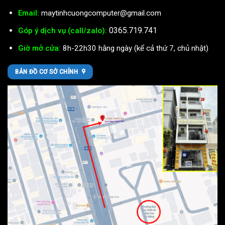
Email:
maytinhcuongcomputer@gmail.com
0365.719.741
Góp ý dịch vụ (call/zalo):
Giờ mở cửa:
8h-22h30 hằng ngày (kể cả thứ 7, chủ nhật)
BẢN ĐỒ CƠ SỞ CHÍNH