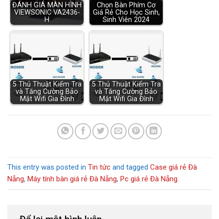
ĐÁNH GIÁ MÀN HÌNH
Chọn Bàn Phím Cơ
VIEWSONIC VA2436-
Giá Rẻ Cho Học Sinh,
H
Sinh Viên 2024
5 Thủ Thuật Kiểm Tra
5 Thủ Thuật Kiểm Tra
và Tăng Cường Bảo
và Tăng Cường Bảo
Mật Wifi Gia Đình
Mật Wifi Gia Đình
This entry was posted in
Tin tức
and tagged
Case giá rẻ Đà
Nẵng
,
Máy tính bàn giá rẻ Đà Nẵng
,
Pc giá rẻ Đà Nẵng
.