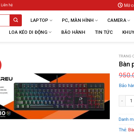
Mở c
Liên hệ
LAPTOP
PC, MÀN HÌNH
CAMERA
LOA KÉO DI ĐỘNG
BẢO HÀNH
TIN TỨC
KHUY
TRANG 
Bàn 
950.
Bảo hàn
Bàn phí
Danh m
Thẻ:
Bà