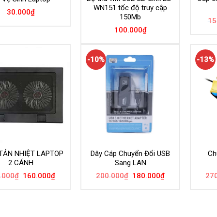
WN151 tốc độ truy cập
30.000
₫
150Mb
15
100.000
₫
-10%
-13%
TẢN NHIỆT LAPTOP
Dây Cáp Chuyển Đổi USB
Ch
2 CÁNH
Sang LAN
Giá
Giá
Giá
Giá
.000
₫
160.000
₫
200.000
₫
180.000
₫
27
gốc
hiện
gốc
hiện
là:
tại
là:
tại
250.000₫.
là:
200.000₫.
là:
160.000₫.
180.000₫.