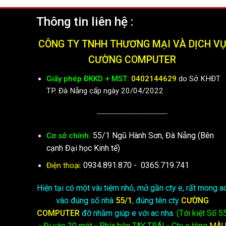
Thông tin liên hệ :
CÔNG TY TNHH THƯƠNG MẠI VÀ DỊCH V
CƯỜNG COMPUTER
Giấy phép ĐKKD + MST:
0402144629
do Sở KHĐT
TP. Đà Nẵng cấp ngày 20/04/2022
-----------------------------------
55/1 Ngũ Hành Sơn, Đà Nẵng (Bên
Cơ sở chính:
cạnh Đại học Kinh tế)
0934.891.870
-
0365.719.741
Điện thoại:
Hiện tại có một vài tiệm nhỏ, mở gần cty e, rất mong a
vào đúng số nhà
55/1
, đúng tên cty
CƯỜNG
COMPUTER
đỡ nhầm giúp e với ac nha.
(Tới kiệt
Số 5
- Đi vào 20 mét - Phía bên TAY TRÁI - Cty e
tông
MÀ