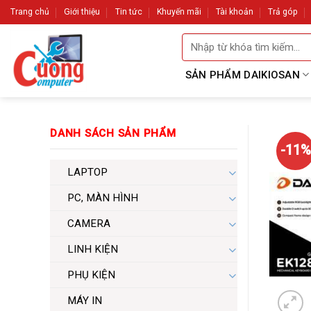
Skip
Trang chủ
Giới thiệu
Tin tức
Khuyến mãi
Tài khoản
Trả góp
to
Tìm
content
kiếm:
SẢN PHẨM DAIKIOSAN
DANH SÁCH SẢN PHẨM
-11%
LAPTOP
PC, MÀN HÌNH
CAMERA
LINH KIỆN
PHỤ KIỆN
MÁY IN