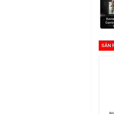
Revie
Gami
SẢN 
Bộ