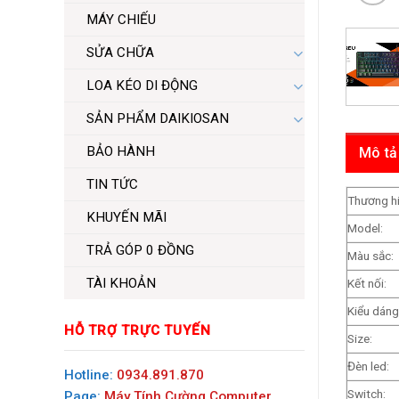
MÁY CHIẾU
SỬA CHỮA
LOA KÉO DI ĐỘNG
SẢN PHẨM DAIKIOSAN
BẢO HÀNH
Mô tả
TIN TỨC
Thương hi
KHUYẾN MÃI
Model:
TRẢ GÓP 0 ĐỒNG
Màu sắc:
TÀI KHOẢN
Kết nối:
Kiểu dáng
HỖ TRỢ TRỰC TUYẾN
Size:
Đèn led:
Hotline:
0934.891.870
Switch:
Page:
Máy Tính Cường Computer