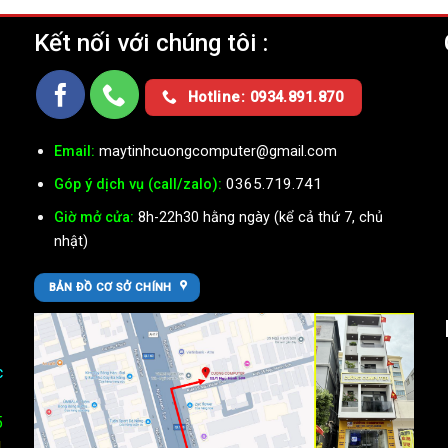
Kết nối với chúng tôi :
Ụ
Hotline: 0934.891.870
Email:
maytinhcuongcomputer@gmail.com
0365.719.741
Góp ý dịch vụ (call/zalo):
Giờ mở cửa:
8h-22h30 hằng ngày (kể cả thứ 7, chủ
nhật)
BẢN ĐỒ CƠ SỞ CHÍNH
c
5
U