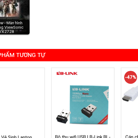
w - Màn hình
ng ViewSonic
VX2728
PHẨM TƯƠNG TỰ
-47%
Bộ thu wifi USB LB-Link BL-
Cáp c
 Vệ Sinh Laptop