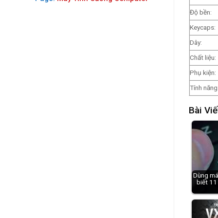
Độ bền:
Keycaps:
Dây:
Chất liệu:
Phụ kiện:
Tính năng
Bài Viế
Dùng má
biết 11