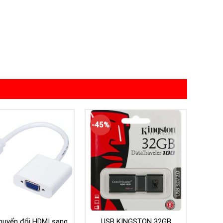
-45%
huyển đổi HDMI sang
USB KINGSTON 32GB