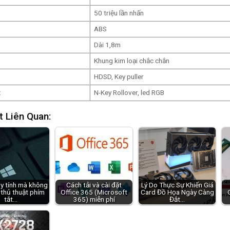
50 triệu lần nhấn
ABS
Dài 1,8m
Khung kim loại chắc chắn
HDSD, Key puller
:
N-Key Rollover, led RGB
t Liên Quan:
y tính mà không
Cách tải và cài đặt
Lý Do Thực Sự Khiến Giá
 thủ thuật phím
Office 365 (Microsoft
Card Đồ Họa Ngày Càng
tắt…
365) miễn phí
Đắt…