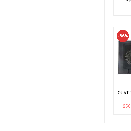
-36%
QUẠT 
250