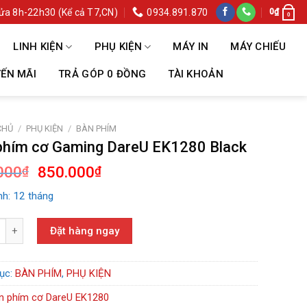
ửa 8h-22h30 (Kể cả T7,CN)
0934.891.870
0
₫
0
LINH KIỆN
PHỤ KIỆN
MÁY IN
MÁY CHIẾU
ẾN MÃI
TRẢ GÓP 0 ĐỒNG
TÀI KHOẢN
CHỦ
/
PHỤ KIỆN
/
BÀN PHÍM
phím cơ Gaming DareU EK1280 Black
Giá
Giá
000
850.000
₫
₫
gốc
hiện
h: 12 tháng
là:
tại
950.000₫.
là:
m cơ Gaming DareU EK1280 Black số lượng
850.000₫.
Đặt hàng ngay
ục:
BÀN PHÍM
,
PHỤ KIỆN
n phím cơ DareU EK1280