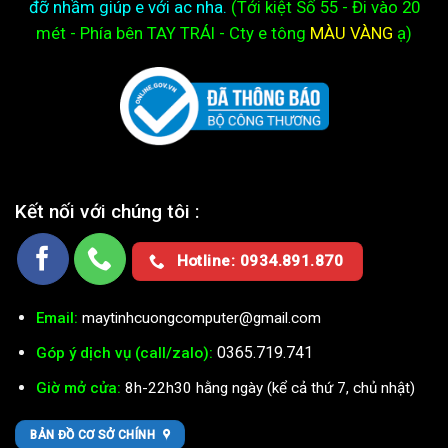
đỡ nhầm giúp e với ac nha.
(Tới kiệt
Số 55 - Đi vào 20
mét - Phía bên TAY TRÁI - Cty e
tông
MÀU VÀNG
ạ)
Kết nối với chúng tôi :
Hotline: 0934.891.870
Email:
maytinhcuongcomputer@gmail.com
0365.719.741
Góp ý dịch vụ (call/zalo):
Giờ mở cửa:
8h-22h30 hằng ngày (kể cả thứ 7, chủ nhật)
BẢN ĐỒ CƠ SỞ CHÍNH