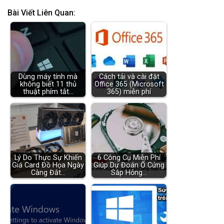
Bài Viết Liên Quan:
Dùng máy tính mà
Cách tải và cài đặt
không biết 11 thủ
Office 365 (Microsoft
thuật phím tắt…
365) miễn phí
Lý Do Thực Sự Khiến
6 Công Cụ Miễn Phí
Giá Card Đồ Họa Ngày
Giúp Dự Đoán Ổ Cứng
Càng Đắt…
Sắp Hỏng…