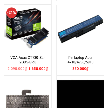
-21%
VGA Asus GT730-SL-
Pin laptop Acer
2GD5-BRK
4710/4736/5810
Giá
Giá
2.090.000
₫
1.650.000
₫
350.000
₫
gốc
hiện
là:
tại
2.090.000₫.
là:
1.650.000₫.