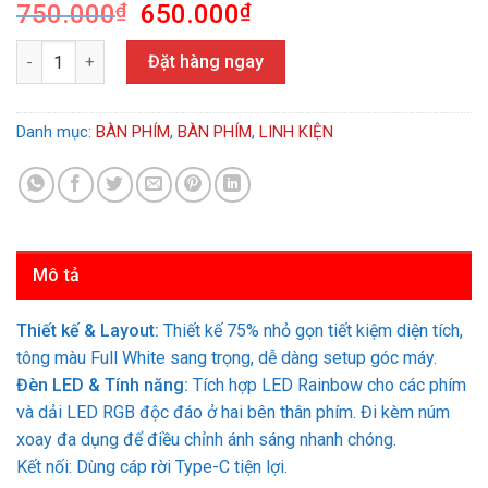
Giá
Giá
750.000
₫
650.000
₫
gốc
hiện
Bàn phím cơ DareU EK75 Full White số lượng
là:
tại
Đặt hàng ngay
750.000₫.
là:
650.000₫.
Danh mục:
BÀN PHÍM
,
BÀN PHÍM
,
LINH KIỆN
Mô tả
Thiết kế & Layout:
Thiết kế 75% nhỏ gọn tiết kiệm diện tích,
tông màu Full White sang trọng, dễ dàng setup góc máy.
Đèn LED & Tính năng:
Tích hợp LED Rainbow cho các phím
và dải LED RGB độc đáo ở hai bên thân phím. Đi kèm núm
xoay đa dụng để điều chỉnh ánh sáng nhanh chóng.
Kết nối: Dùng cáp rời Type-C tiện lợi.