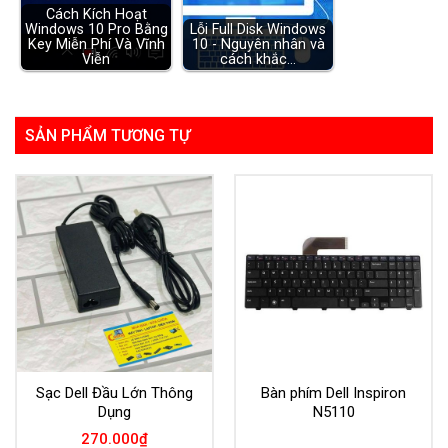
Cách Kích Hoạt
Windows 10 Pro Bằng
Lỗi Full Disk Windows
Key Miễn Phí Và Vĩnh
10 - Nguyên nhân và
Viễn
cách khắc…
SẢN PHẨM TƯƠNG TỰ
Sạc Dell Đầu Lớn Thông
Bàn phím Dell Inspiron
Dụng
N5110
270.000
₫