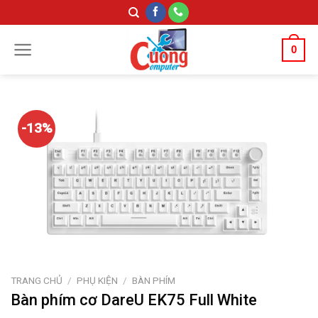
Skip
to
content
0
-13%
TRANG CHỦ
/
PHỤ KIỆN
/
BÀN PHÍM
Bàn phím cơ DareU EK75 Full White