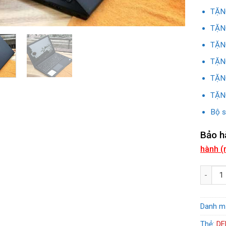
TẶNG
TẶNG
TẶNG
TẶNG
TẶNG
TẶNG
Bộ s
Bảo h
hành (
DELL 35
Danh m
Thẻ:
DE