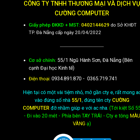
CÔNG TY TNHH THƯƠNG MẠI VÀ DỊCH V
CƯỜNG COMPUTER
Giấy phép ĐKKD + MST:
0402144629
do Sở KHĐT
TP. Đà Nẵng cấp ngày 20/04/2022
-----------------------------------
55/1 Ngũ Hành Sơn, Đà Nẵng (Bên
Cơ sở chính:
cạnh Đại học Kinh tế)
0934.891.870
-
0365.719.741
Điện thoại:
Hiện tại có một vài tiệm nhỏ, mở gần cty e, rất mong a
vào đúng số nhà
55/1
, đúng tên cty
CƯỜNG
COMPUTER
đỡ nhầm giúp e với ac nha.
(Tới kiệt
Số 5
- Đi vào 20 mét - Phía bên TAY TRÁI - Cty e
tông
MÀ
VÀNG
ạ)