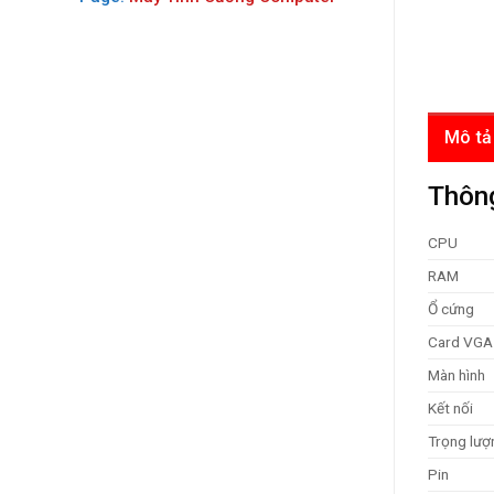
Mô tả
Thông
CPU
RAM
Ổ cứng
Card VGA
Màn hình
Kết nối
Trọng lượ
Pin