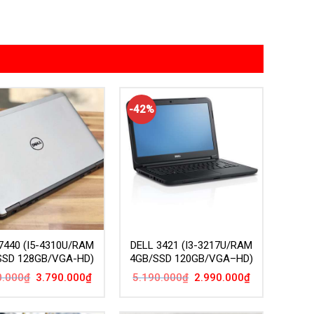
-42%
7440 (I5-4310U/RAM
DELL 3421 (I3-3217U/RAM
SSD 128GB/VGA-HD)
4GB/SSD 120GB/VGA–HD)
Giá
Giá
Giá
Giá
0.000
₫
3.790.000
₫
5.190.000
₫
2.990.000
₫
gốc
hiện
gốc
hiện
là:
tại
là:
tại
6.190.000₫.
là:
5.190.000₫.
là:
3.790.000₫.
2.990.000₫.