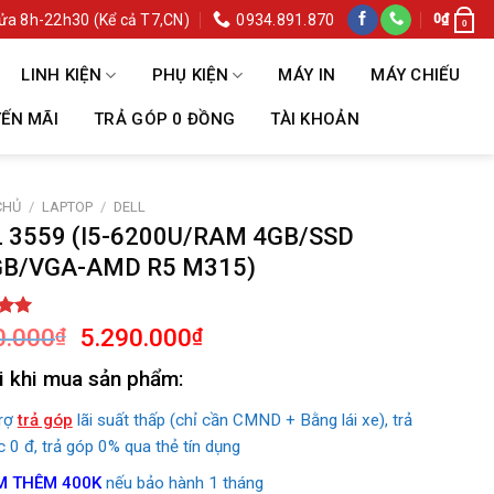
ửa 8h-22h30 (Kể cả T7,CN)
0934.891.870
0
₫
0
LINH KIỆN
PHỤ KIỆN
MÁY IN
MÁY CHIẾU
ẾN MÃI
TRẢ GÓP 0 ĐỒNG
TÀI KHOẢN
CHỦ
/
LAPTOP
/
DELL
 3559 (I5-6200U/RAM 4GB/SSD
GB/VGA-AMD R5 M315)
Giá
Giá
ên 5
0.000
5.290.000
₫
₫
n
gốc
hiện
á
i khi mua sản phẩm:
là:
tại
8.090.000₫.
là:
trợ
trả góp
lãi suất thấp (chỉ cần CMND + Bằng lái xe), trả
5.290.000₫.
c 0 đ, trả góp 0% qua thẻ tín dụng
M THÊM 400K
nếu bảo hành 1 tháng