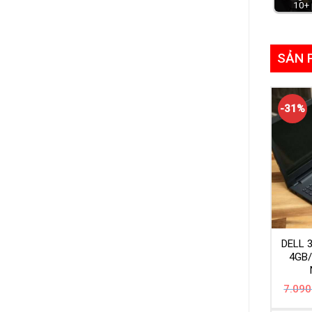
10+
SẢN 
-31%
DELL 
4GB
7.090