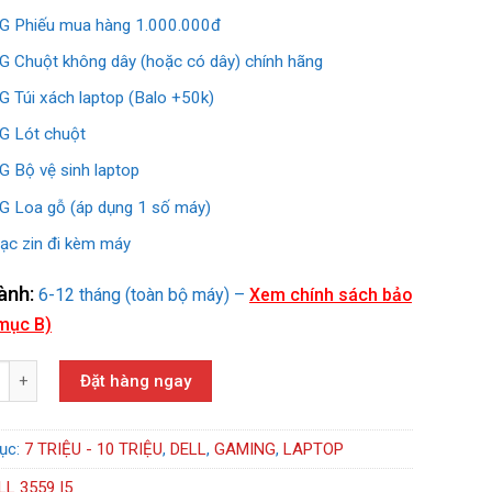
 Phiếu mua hàng 1.000.000đ
 Chuột không dây (hoặc có dây) chính hãng
 Túi xách laptop (Balo +50k)
 Lót chuột
 Bộ vệ sinh laptop
 Loa gỗ (áp dụng 1 số máy)
ạc zin đi kèm máy
ành:
6-12 tháng (toàn bộ máy) –
Xem chính sách bảo
mục B)
59 (I5-6200U/RAM 4GB/SSD 128GB/VGA-AMD R5 M315) số lượng
Đặt hàng ngay
ục:
7 TRIỆU - 10 TRIỆU
,
DELL
,
GAMING
,
LAPTOP
LL 3559 I5