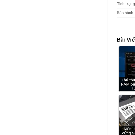
Tình trạng
Bảo hành
Bài Viế
Thủ thu
RAM bằ
t
Kiểm t
cứng S