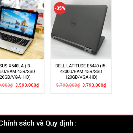
-35%
SUS X540LA (I3-
DELL LATITUDE E5440 (I5-
05U/RAM 4GB/SSD
4300U/RAM 4GB/SSD
20GB/VGA–HD)
120GB/VGA-HD)
Giá
Giá
Giá
Giá
0.000
₫
3.590.000
₫
5.790.000
₫
3.790.000
₫
gốc
hiện
gốc
hiện
là:
tại
là:
tại
6.090.000₫.
là:
5.790.000₫.
là:
3.590.000₫.
3.790.000₫.
Chính sách và Quy định :