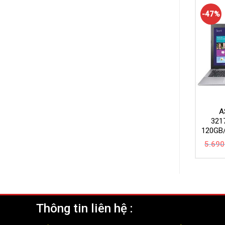
-47%
A
321
120GB
5.690
Thông tin liên hệ :