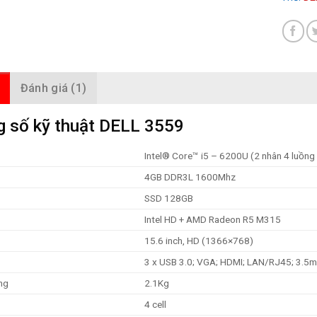
Đánh giá (1)
 số kỹ thuật DELL 3559
Intel® Core™ i5 – 6200U (2 nhân 4 luồn
4GB DDR3L 1600Mhz
SSD 128GB
Intel HD + AMD Radeon R5 M315
15.6 inch, HD (1366×768)
3 x USB 3.0; VGA; HDMI; LAN/RJ45; 3.5m
ng
2.1Kg
4
cell