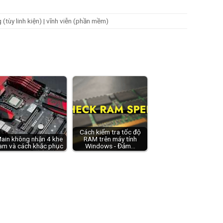
(tùy linh kiện) | vĩnh viễn (phần mềm)
Cách kiểm tra tốc độ
ain không nhận 4 khe
RAM trên máy tính
am và cách khắc phục
Windows - Đảm…