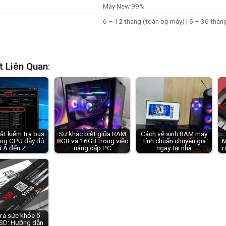
Máy New 99%
6 – 12 tháng (toàn bộ máy) | 6 – 36 tháng 
t Liên Quan:
ật kiểm tra bus
Sự khác biệt giữa RAM
Cách vệ sinh RAM máy
ng CPU đầy đủ
8GB và 16GB trong việc
tính chuẩn chuyên gia
M
ừ A đến Z
nâng cấp PC
ngay tại nhà
r
ra sức khỏe ổ
SD: Hướng dẫn