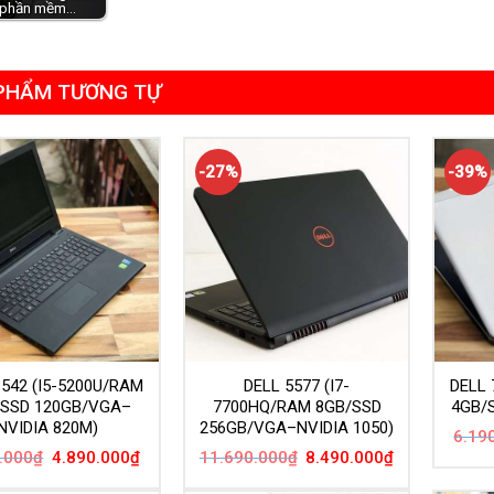
 phần mềm…
PHẨM TƯƠNG TỰ
-27%
-39%
3542 (I5-5200U/RAM
DELL 5577 (I7-
DELL 
/SSD 120GB/VGA–
7700HQ/RAM 8GB/SSD
4GB/
NVIDIA 820M)
256GB/VGA–NVIDIA 1050)
6.19
Giá
Giá
Giá
Giá
.000
₫
4.890.000
₫
11.690.000
₫
8.490.000
₫
gốc
hiện
gốc
hiện
là:
tại
là:
tại