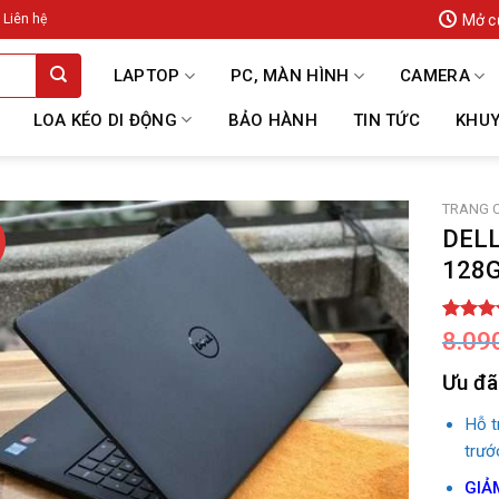
Mở c
Liên hệ
LAPTOP
PC, MÀN HÌNH
CAMERA
LOA KÉO DI ĐỘNG
BẢO HÀNH
TIN TỨC
KHUY
TRANG 
DELL
128
5.00
1
tr
8.09
dựa trê
đánh gi
Ưu đã
Hỗ 
trướ
GIẢ