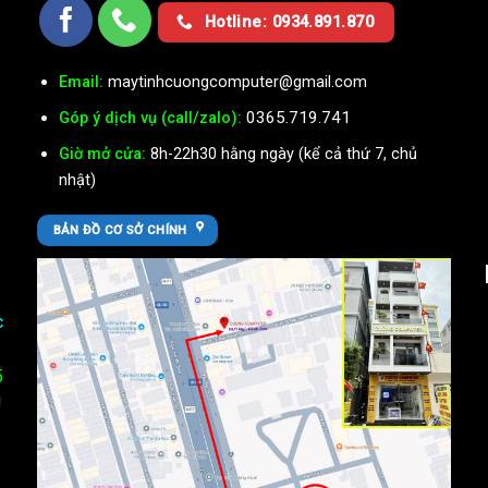
Ụ
Hotline: 0934.891.870
Email:
maytinhcuongcomputer@gmail.com
0365.719.741
Góp ý dịch vụ (call/zalo):
Giờ mở cửa:
8h-22h30 hằng ngày (kể cả thứ 7, chủ
nhật)
BẢN ĐỒ CƠ SỞ CHÍNH
c
5
U