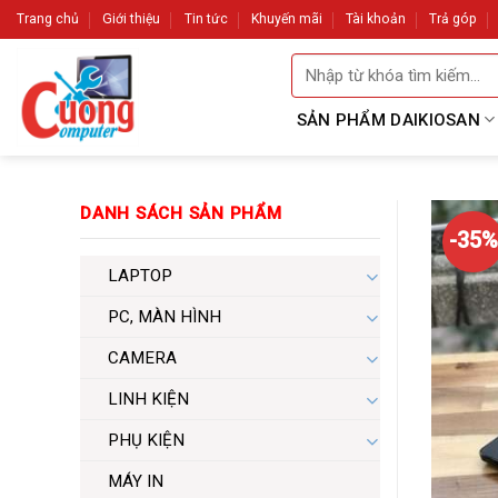
Skip
Trang chủ
Giới thiệu
Tin tức
Khuyến mãi
Tài khoản
Trả góp
to
Tìm
content
kiếm:
SẢN PHẨM DAIKIOSAN
DANH SÁCH SẢN PHẨM
-35%
LAPTOP
PC, MÀN HÌNH
CAMERA
LINH KIỆN
PHỤ KIỆN
MÁY IN