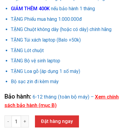
GIẢM THÊM 400K
nếu bảo hành 1 tháng
TẶNG Phiếu mua hàng 1.000.000đ
TẶNG Chuột không dây (hoặc có dây) chính hãng
TẶNG Túi xách laptop (Balo +50k)
TẶNG Lót chuột
TẶNG Bộ vệ sinh laptop
TẶNG Loa gỗ (áp dụng 1 số máy)
Bộ sạc zin đi kèm máy
Bảo hành:
6-12 tháng (toàn bộ máy) –
Xem chính
sách bảo hành (mục B)
DELL LATITUDE 5420 (I7 - 1137G7/ 16GB/ SSD 256GB/ 14.0 Inche 
Đặt hàng ngay