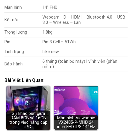
Màn hình
14” FHD
Webcam HD – HDMI – Bluetooth 4.0 – USB
Kết nối
3.0 – Wireless – Lan
Trọng lượng
1.8kg
Pin
Pin 3 Cell – 51Wh
Tình trạng
Like new
6 tháng (toàn bộ máy) | vĩnh viễn (phần
Bảo hành
mềm)
Bài Viết Liên Quan:
Sự khác biệt giữa
RAM 8GB và 16GB
Màn hình Viewsonic
trong việc nâng cấp
VX2405-P-MHD 24
PC
inch FHD IPS 144Hz