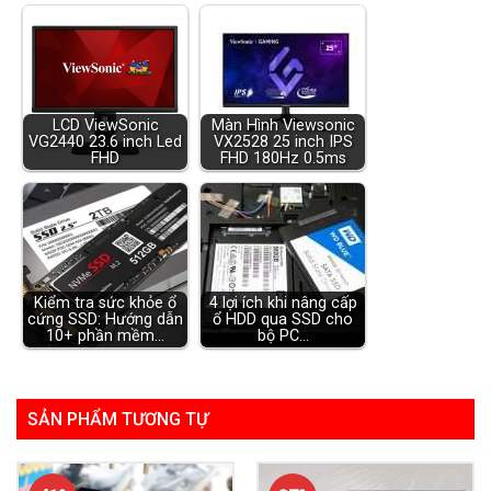
LCD ViewSonic
Màn Hình Viewsonic
VG2440 23.6 inch Led
VX2528 25 inch IPS
FHD
FHD 180Hz 0.5ms
Kiểm tra sức khỏe ổ
4 lợi ích khi nâng cấp
cứng SSD: Hướng dẫn
ổ HDD qua SSD cho
10+ phần mềm…
bộ PC…
SẢN PHẨM TƯƠNG TỰ