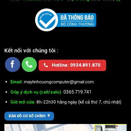
Kết nối với chúng tôi :
Hotline: 0934.891.870
Email:
maytinhcuongcomputer@gmail.com
0365.719.741
Góp ý dịch vụ (call/zalo):
Giờ mở cửa:
8h-22h30 hằng ngày (kể cả thứ 7, chủ nhật)
BẢN ĐỒ CƠ SỞ CHÍNH