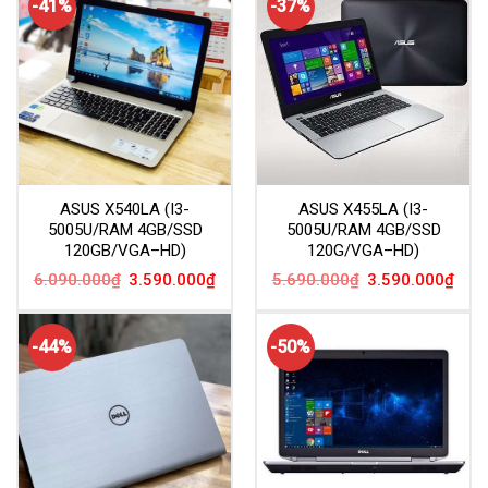
-41%
-37%
ASUS X540LA (I3-
ASUS X455LA (I3-
5005U/RAM 4GB/SSD
5005U/RAM 4GB/SSD
120GB/VGA–HD)
120G/VGA–HD)
Giá
Giá
Giá
Giá
6.090.000
₫
3.590.000
₫
5.690.000
₫
3.590.000
₫
gốc
hiện
gốc
hiện
là:
tại
là:
tại
6.090.000₫.
là:
5.690.000₫.
là:
3.590.000₫.
3.59
-44%
-50%