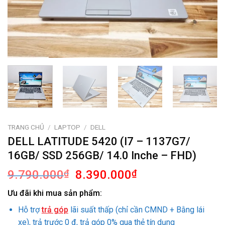
TRANG CHỦ
/
LAPTOP
/
DELL
DELL LATITUDE 5420 (I7 – 1137G7/
16GB/ SSD 256GB/ 14.0 Inche – FHD)
Giá
Giá
9.790.000
₫
8.390.000
₫
gốc
hiện
Ưu đãi khi mua sản phẩm:
là:
tại
9.790.000₫.
là:
Hỗ trợ
trả góp
lãi suất thấp (chỉ cần CMND + Bằng lái
8.390.000₫.
xe), trả trước 0 đ, trả góp 0% qua thẻ tín dụng