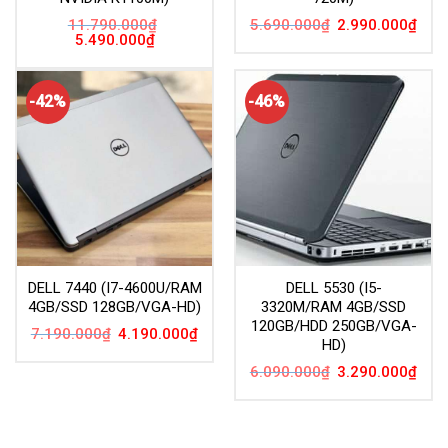
Giá
Giá
11.790.000
₫
5.690.000
₫
2.990.000
₫
gốc
hiện
Giá
Giá
5.490.000
₫
là:
tại
gốc
hiện
5.690.000₫.
là:
là:
tại
2.99
11.790.000₫.
là:
5.490.000₫.
-42%
-46%
DELL 7440 (I7-4600U/RAM
DELL 5530 (I5-
4GB/SSD 128GB/VGA-HD)
3320M/RAM 4GB/SSD
120GB/HDD 250GB/VGA-
Giá
Giá
7.190.000
₫
4.190.000
₫
HD)
gốc
hiện
là:
tại
Giá
Giá
7.190.000₫.
là:
6.090.000
₫
3.290.000
₫
gốc
hiện
4.190.000₫.
là:
tại
6.090.000₫.
là:
3.29