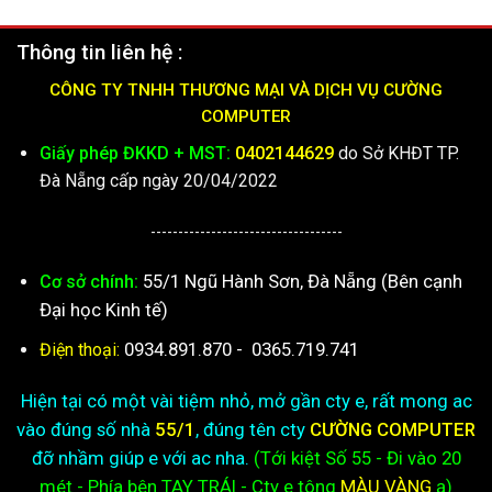
Thông tin liên hệ :
CÔNG TY TNHH THƯƠNG MẠI VÀ DỊCH VỤ CƯỜNG
COMPUTER
Giấy phép ĐKKD + MST:
0402144629
do Sở KHĐT TP.
Đà Nẵng cấp ngày 20/04/2022
-----------------------------------
55/1 Ngũ Hành Sơn, Đà Nẵng (Bên cạnh
Cơ sở chính:
Đại học Kinh tế)
0934.891.870
-
0365.719.741
Điện thoại:
Hiện tại có một vài tiệm nhỏ, mở gần cty e, rất mong ac
vào đúng số nhà
55/1
, đúng tên cty
CƯỜNG COMPUTER
đỡ nhầm giúp e với ac nha.
(Tới kiệt
Số 55 - Đi vào 20
mét - Phía bên TAY TRÁI - Cty e
tông
MÀU VÀNG
ạ)