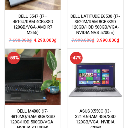
DELL 5547 (I7–
DELL LATITUDE E6530 (I7-
4510U/RAM 4GB/SSD
3520M/RAM 8GB/SSD
128GB/VGA-AMD R7
120GB/HDD 500GB/VGA-
M265)
NVIDIA NVS 5200m)
Giá
Giá
Giá
Giá
7.690.000
₫
4.290.000
₫
7.990.000
₫
3.990.000
₫
gốc
hiện
gốc
hiện
là:
tại
là:
tại
7.690.000₫.
là:
7.990.000₫.
là:
4.290.000₫.
3.99
-53%
-47%
DELL M4800 (I7-
ASUS X550C (I3-
4810MQ/RAM 8GB/SSD
3217U/RAM 4GB/SSD
120G/HDD 500GB/VGA–
120GB/VGA–NVIDIA
NVIDIA K1100M)
720M)