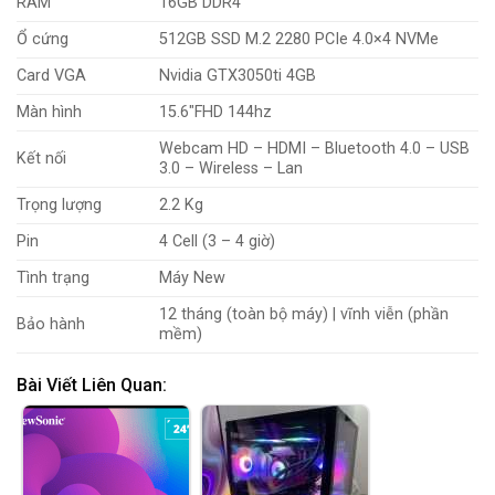
RAM
16GB DDR4
Ổ cứng
512GB SSD M.2 2280 PCIe 4.0×4 NVMe
Card VGA
Nvidia GTX3050ti 4GB
Màn hình
15.6″FHD 144hz
Webcam HD – HDMI – Bluetooth 4.0 – USB
Kết nối
3.0 – Wireless – Lan
Trọng lượng
2.2 Kg
Pin
4 Cell (3 – 4 giờ)
Tình trạng
Máy New
12 tháng (toàn bộ máy) | vĩnh viễn (phần
Bảo hành
mềm)
Bài Viết Liên Quan: