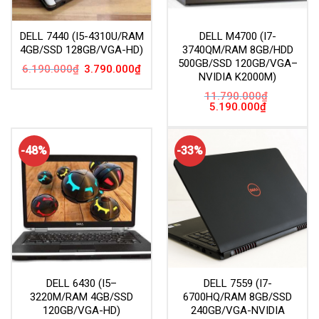
DELL 7440 (I5-4310U/RAM
DELL M4700 (I7-
4GB/SSD 128GB/VGA-HD)
3740QM/RAM 8GB/HDD
500GB/SSD 120GB/VGA–
Giá
Giá
6.190.000
₫
3.790.000
₫
NVIDIA K2000M)
gốc
hiện
là:
tại
6.190.000₫.
là:
11.790.000
₫
3.790.000₫.
Giá
Giá
5.190.000
₫
gốc
hiện
là:
tại
11.790.000₫.
là:
5.190.000₫.
-48%
-33%
DELL 6430 (I5–
DELL 7559 (I7-
3220M/RAM 4GB/SSD
6700HQ/RAM 8GB/SSD
120GB/VGA-HD)
240GB/VGA-NVIDIA