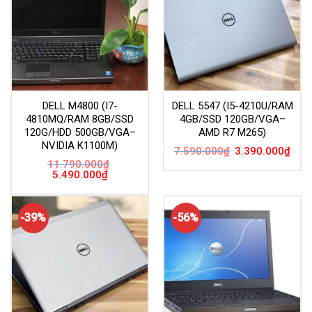
DELL M4800 (I7-
DELL 5547 (I5-4210U/RAM
4810MQ/RAM 8GB/SSD
4GB/SSD 120GB/VGA–
120G/HDD 500GB/VGA–
AMD R7 M265)
NVIDIA K1100M)
Giá
Giá
7.590.000
₫
3.390.000
₫
gốc
hiện
11.790.000
₫
là:
tại
Giá
Giá
5.490.000
₫
7.590.000₫.
là:
gốc
hiện
3.39
là:
tại
11.790.000₫.
là:
5.490.000₫.
-39%
-56%