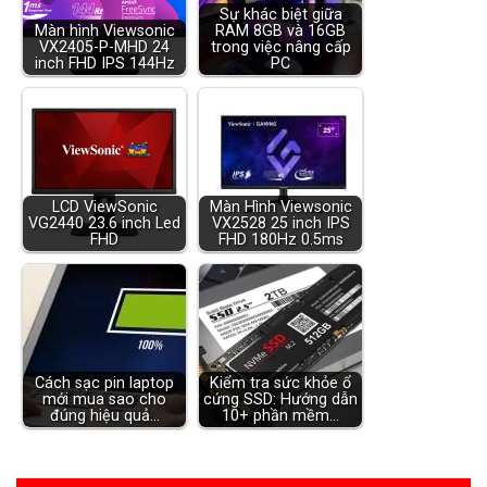
Sự khác biệt giữa
Màn hình Viewsonic
RAM 8GB và 16GB
VX2405-P-MHD 24
trong việc nâng cấp
inch FHD IPS 144Hz
PC
LCD ViewSonic
Màn Hình Viewsonic
VG2440 23.6 inch Led
VX2528 25 inch IPS
FHD
FHD 180Hz 0.5ms
Cách sạc pin laptop
Kiểm tra sức khỏe ổ
mới mua sao cho
cứng SSD: Hướng dẫn
đúng hiệu quả…
10+ phần mềm…