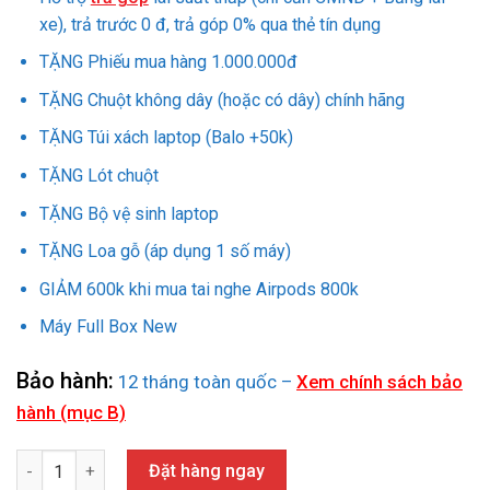
22.490.000₫.
xe), trả trước 0 đ, trả góp 0% qua thẻ tín dụng
TẶNG Phiếu mua hàng 1.000.000đ
TẶNG Chuột không dây (hoặc có dây) chính hãng
TẶNG Túi xách laptop (Balo +50k)
TẶNG Lót chuột
TẶNG Bộ vệ sinh laptop
TẶNG Loa gỗ (áp dụng 1 số máy)
GIẢM 600k khi mua tai nghe Airpods 800k
Máy Full Box New
Bảo hành:
12 tháng toàn quốc –
Xem chính sách bảo
hành (mục B)
LAPTOP NEW ACER NITRO AN515 58 773Y (i7-12700H/16GB/512GB
Đặt hàng ngay