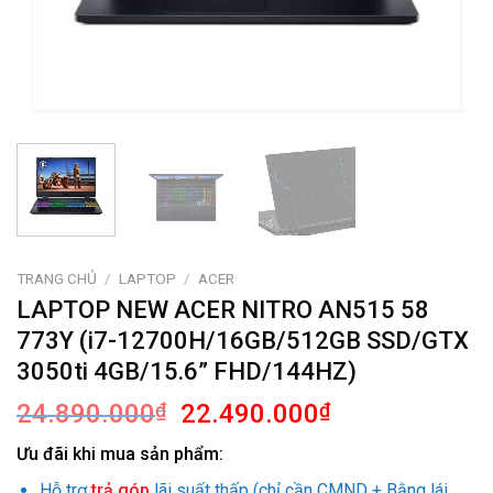
TRANG CHỦ
/
LAPTOP
/
ACER
LAPTOP NEW ACER NITRO AN515 58
773Y (i7-12700H/16GB/512GB SSD/GTX
3050ti 4GB/15.6” FHD/144HZ)
Giá
Giá
24.890.000
₫
22.490.000
₫
gốc
hiện
Ưu đãi khi mua sản phẩm:
là:
tại
24.890.000₫.
là:
Hỗ trợ
trả góp
lãi suất thấp (chỉ cần CMND + Bằng lái