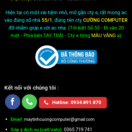
Hiện tại có một vài tiệm nhỏ, mở gần cty e, rất mong ac
vào đúng số nhà
55/1
, đúng tên cty
CƯỜNG COMPUTER
đỡ nhầm giúp e với ac nha.
(Tới kiệt
Số 55 - Đi vào 20
mét - Phía bên TAY TRÁI - Cty e
tông
MÀU VÀNG
ạ)
Kết nối với chúng tôi :
Hotline: 0934.891.870
Email:
maytinhcuongcomputer@gmail.com
0365.719.741
Góp ý dịch vụ (call/zalo):