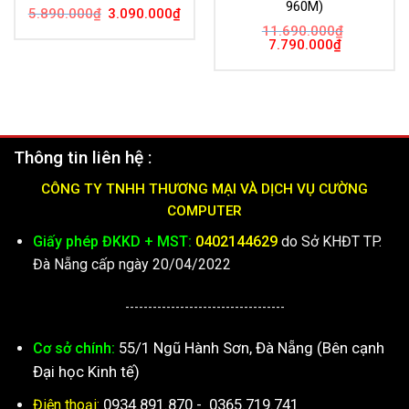
960M)
Giá
Giá
5.890.000
₫
3.090.000
₫
gốc
hiện
11.690.000
₫
là:
tại
Giá
Giá
7.790.000
₫
5.890.000₫.
là:
gốc
hiện
3.090.000₫.
là:
tại
11.690.000₫.
là:
7.790.000₫.
Thông tin liên hệ :
CÔNG TY TNHH THƯƠNG MẠI VÀ DỊCH VỤ CƯỜNG
COMPUTER
Giấy phép ĐKKD + MST:
0402144629
do Sở KHĐT TP.
Đà Nẵng cấp ngày 20/04/2022
-----------------------------------
55/1 Ngũ Hành Sơn, Đà Nẵng (Bên cạnh
Cơ sở chính:
Đại học Kinh tế)
0934.891.870
-
0365.719.741
Điện thoại: