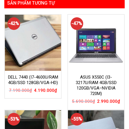
SẢN PHẨM TƯƠNG TỰ
-42%
-47%
DELL 7440 (I7-4600U/RAM
ASUS X550C (I3-
4GB/SSD 128GB/VGA-HD)
3217U/RAM 4GB/SSD
120GB/VGA–NVIDIA
Giá
Giá
7.190.000
₫
4.190.000
₫
720M)
gốc
hiện
là:
tại
Giá
Giá
7.190.000₫.
là:
5.690.000
₫
2.990.000
₫
gốc
hiện
4.190.000₫.
là:
tại
5.690.000₫.
là:
2.99
-53%
-55%