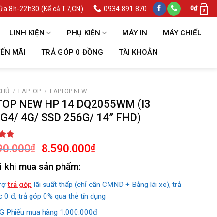
ửa 8h-22h30 (Kể cả T7,CN)
0934.891.870
0
₫
0
LINH KIỆN
PHỤ KIỆN
MÁY IN
MÁY CHIẾU
ẾN MÃI
TRẢ GÓP 0 ĐỒNG
TÀI KHOẢN
CHỦ
/
LAPTOP
/
LAPTOP NEW
OP NEW HP 14 DQ2055WM (I3
G4/ 4G/ SSD 256G/ 14” FHD)
Giá
Giá
ên 5
90.000
8.590.000
₫
₫
n
gốc
hiện
á
i khi mua sản phẩm:
là:
tại
11.490.000₫.
là:
trợ
trả góp
lãi suất thấp (chỉ cần CMND + Bằng lái xe), trả
8.590.000₫.
c 0 đ, trả góp 0% qua thẻ tín dụng
 Phiếu mua hàng 1.000.000đ