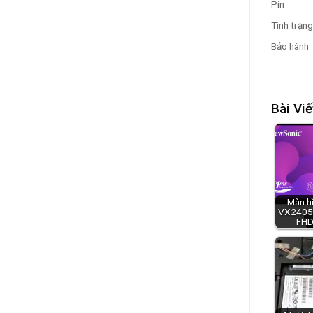
Pin
Tình trạng
Bảo hành
Bài Viế
Màn h
VX2405-
FHD