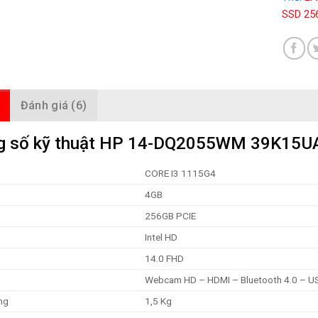
SSD 256
Đánh giá (6)
g số kỹ thuật HP 14-DQ2055WM 39K15U
CORE I3 1115G4
4GB
256GB PCIE
Intel HD
14.0 FHD
Webcam HD – HDMI – Bluetooth 4.0 – USB
ng
1,5 Kg