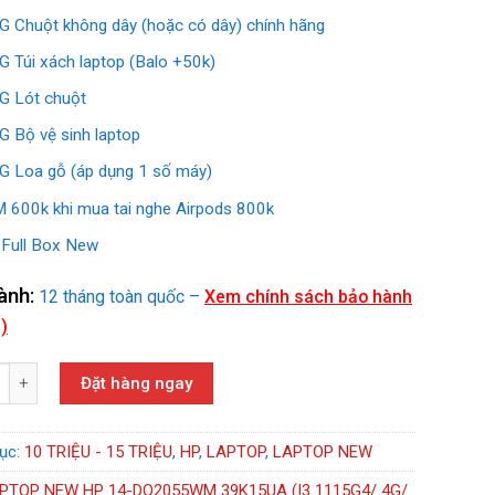
 Chuột không dây (hoặc có dây) chính hãng
 Túi xách laptop (Balo +50k)
 Lót chuột
 Bộ vệ sinh laptop
 Loa gỗ (áp dụng 1 số máy)
 600k khi mua tai nghe Airpods 800k
Full Box New
ành:
12 tháng toàn quốc –
Xem chính sách bảo hành
)
NEW HP 14 DQ2055WM (I3 1115G4/ 4G/ SSD 256G/ 14'' FHD) số lượng
Đặt hàng ngay
ục:
10 TRIỆU - 15 TRIỆU
,
HP
,
LAPTOP
,
LAPTOP NEW
PTOP NEW HP 14-DQ2055WM 39K15UA (I3 1115G4/ 4G/