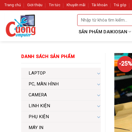
Skip
Trang chủ
Giới thiệu
Tin tức
Khuyến mãi
Tài khoản
Trả góp
to
Tìm
content
kiếm:
SẢN PHẨM DAIKIOSAN
DANH SÁCH SẢN PHẨM
-25%
LAPTOP
PC, MÀN HÌNH
CAMERA
LINH KIỆN
PHỤ KIỆN
MÁY IN