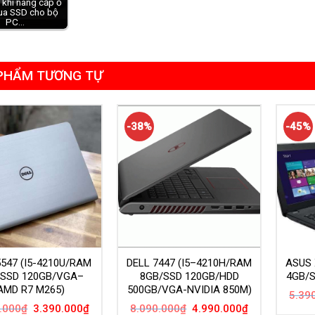
h khi nâng cấp ổ
ua SSD cho bộ
PC…
PHẨM TƯƠNG TỰ
-38%
-45%
5547 (I5-4210U/RAM
DELL 7447 (I5–4210H/RAM
ASUS 
/SSD 120GB/VGA–
8GB/SSD 120GB/HDD
4GB/
AMD R7 M265)
500GB/VGA-NVIDIA 850M)
5.39
Giá
Giá
Giá
Giá
.000
₫
3.390.000
₫
8.090.000
₫
4.990.000
₫