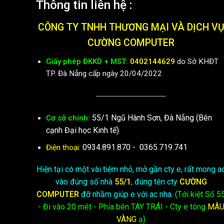
Thông tin liên hệ :
CÔNG TY TNHH THƯƠNG MẠI VÀ DỊCH V
CƯỜNG COMPUTER
Giấy phép ĐKKD + MST:
0402144629
do Sở KHĐT
TP. Đà Nẵng cấp ngày 20/04/2022
-----------------------------------
55/1 Ngũ Hành Sơn, Đà Nẵng (Bên
Cơ sở chính:
cạnh Đại học Kinh tế)
0934.891.870
-
0365.719.741
Điện thoại:
Hiện tại có một vài tiệm nhỏ, mở gần cty e, rất mong a
vào đúng số nhà
55/1
, đúng tên cty
CƯỜNG
COMPUTER
đỡ nhầm giúp e với ac nha.
(Tới kiệt
Số 5
- Đi vào 20 mét - Phía bên TAY TRÁI - Cty e
tông
MÀ
VÀNG
ạ)