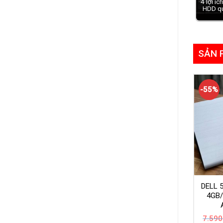
4 lợi íc
HDD q
SẢN 
-55%
DELL 
4GB
7.590