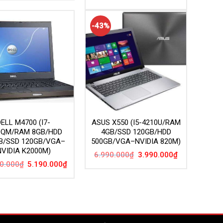
gốc
hiện
5.390.000₫.
là:
là:
tại
2.990.000₫.
5.690.000₫.
là:
3.590.000₫.
-43%
DELL M4700 (I7-
ASUS X550 (I5-4210U/RAM
0QM/RAM 8GB/HDD
4GB/SSD 120GB/HDD
B/SSD 120GB/VGA–
500GB/VGA–NVIDIA 820M)
NVIDIA K2000M)
Giá
Giá
6.990.000
₫
3.990.000
₫
gốc
hiện
Giá
Giá
0.000
₫
5.190.000
₫
là:
tại
gốc
hiện
6.990.000₫.
là:
là:
tại
3.990.000₫.
11.790.000₫.
là:
5.190.000₫.