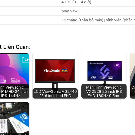
4 Cell (3 – 4 giờ)
Máy New
12 tháng (toàn bộ máy) | vĩnh viễn (phần
t Liên Quan:
ình Viewsonic
Màn Hình Viewsonic
C
P-MHD 24 inch
LCD ViewSonic VG2440
VX2528 25 inch IPS
m
 IPS 144Hz
23.6 inch Led FHD
FHD 180Hz 0.5ms