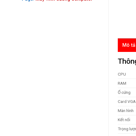
Mô tả
Thôn
CPU
RAM
Ổ cứng
Card VGA
Màn hình
Kết nối
Trọng lượ