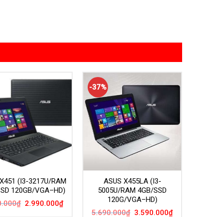
-37%
X451 (I3-3217U/RAM
ASUS X455LA (I3-
SSD 120GB/VGA–HD)
5005U/RAM 4GB/SSD
120G/VGA–HD)
Giá
Giá
0.000
₫
2.990.000
₫
gốc
hiện
Giá
Giá
5.690.000
₫
3.590.000
₫
là:
tại