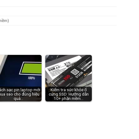
 mềm)
ách sạc pin laptop mới
Kiểm tra sức khỏe ổ
ua sao cho đúng hiệu
cứng SSD: Hướng dẫn
quả…
10+ phần mềm…