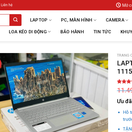
Mở c
Liên hệ
LAPTOP
PC, MÀN HÌNH
CAMERA
LOA KÉO DI ĐỘNG
BẢO HÀNH
TIN TỨC
KHUY
TRANG 
LAPT
1115
5.00
6
tr
11.4
dựa trê
đánh gi
Ưu đã
Hỗ 
trướ
TẶNG