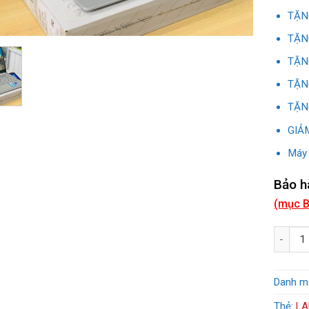
TẶNG
TẶNG
TẶNG
TẶNG
TẶNG
GIẢM
Máy 
Bảo h
(mục B
LAPTOP 
Danh m
Thẻ:
LA