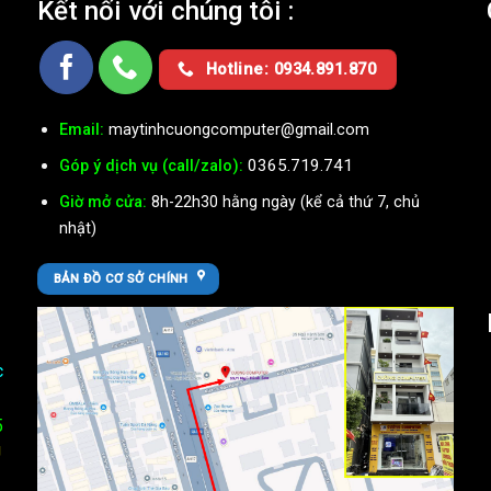
Kết nối với chúng tôi :
Ụ
Hotline: 0934.891.870
Email:
maytinhcuongcomputer@gmail.com
0365.719.741
Góp ý dịch vụ (call/zalo):
Giờ mở cửa:
8h-22h30 hằng ngày (kể cả thứ 7, chủ
nhật)
BẢN ĐỒ CƠ SỞ CHÍNH
c
5
U