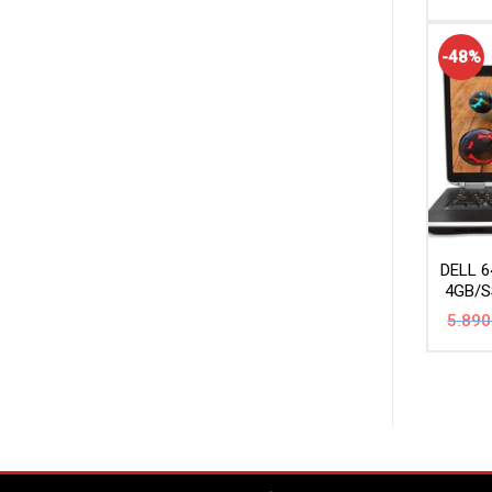
-48%
DELL 6
4GB/S
5.890