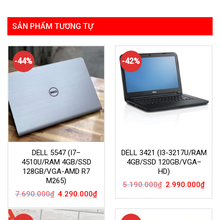
SẢN PHẨM TƯƠNG TỰ
-44%
-42%
DELL 5547 (I7–
DELL 3421 (I3-3217U/RAM
4510U/RAM 4GB/SSD
4GB/SSD 120GB/VGA–
128GB/VGA-AMD R7
HD)
M265)
Giá
Giá
5.190.000
₫
2.990.000
₫
gốc
hiện
Giá
Giá
7.690.000
₫
4.290.000
₫
là:
tại
gốc
hiện
5.190.000₫.
là:
là:
tại
2.99
7.690.000₫.
là:
4.290.000₫.