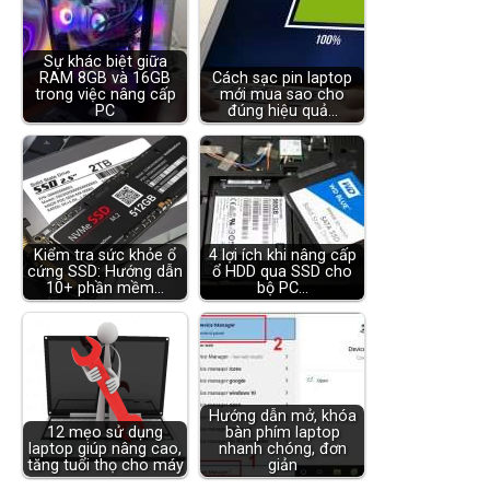
Sự khác biệt giữa
RAM 8GB và 16GB
Cách sạc pin laptop
trong việc nâng cấp
mới mua sao cho
PC
đúng hiệu quả…
Kiểm tra sức khỏe ổ
4 lợi ích khi nâng cấp
cứng SSD: Hướng dẫn
ổ HDD qua SSD cho
10+ phần mềm…
bộ PC…
Hướng dẫn mở, khóa
12 mẹo sử dụng
bàn phím laptop
laptop giúp nâng cao,
nhanh chóng, đơn
tăng tuổi thọ cho máy
giản