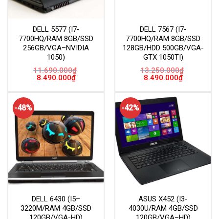
DELL 5577 (I7-
DELL 7567 (I7-
7700HQ/RAM 8GB/SSD
7700HQ/RAM 8GB/SSD
256GB/VGA–NVIDIA
128GB/HDD 500GB/VGA-
1050)
GTX 1050TI)
11.690.000
₫
13.250.000
₫
Giá
Giá
Giá
Giá
8.490.000
₫
8.490.000
₫
gốc
hiện
gốc
hiện
là:
tại
là:
tại
11.690.000₫.
là:
13.250.000₫.
là:
8.490.000₫.
8.490.000₫.
-48%
-42%
DELL 6430 (I5–
ASUS X452 (I3-
3220M/RAM 4GB/SSD
4030U/RAM 4GB/SSD
120GB/VGA-HD)
120GB/VGA–HD)