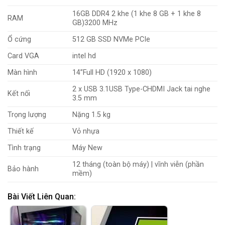
16GB
DDR4 2 khe (1 khe 8 GB + 1 khe 8
RAM
GB)
3200 MHz
Ổ cứng
512 GB SSD NVMe PCIe
Card VGA
intel hd
Màn hình
14”
Full HD (1920 x 1080)
2 x USB 3.1USB Type-CHDMI
Jack tai nghe
Kết nối
3.5 mm
Trọng lượng
Nặng 1.5 kg
Thiết kế
Vỏ nhựa
Tình trạng
Máy New
12 tháng (toàn bộ máy) | vĩnh viễn (phần
Bảo hành
mềm)
Bài Viết Liên Quan: