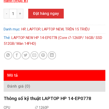
hành (mục B)
LAPTOP NEW HP 14-EP0778 (Core i7-1260P/ 16GB/ SSD 512GB/ 
Đặt hàng ngay
Danh mục:
HP
,
LAPTOP
,
LAPTOP NEW
,
TRÊN 15 TRIỆU
Thẻ:
LAPTOP NEW HP 14-EP0778 (Core i7-1260P/ 16GB/ SSD
512GB/ Màn 14FHD)
Mô tả
Đánh giá (0)
Thông số kỹ thuật LAPTOP HP 14-EP0778
CPU
i7 1260P