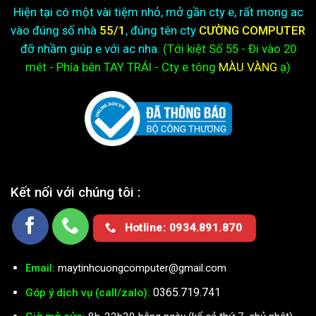
Hiện tại có một vài tiệm nhỏ, mở gần cty e, rất mong ac
vào đúng số nhà
55/1
, đúng tên cty
CƯỜNG COMPUTER
đỡ nhầm giúp e với ac nha.
(Tới kiệt
Số 55 - Đi vào 20
mét - Phía bên TAY TRÁI - Cty e
tông
MÀU VÀNG
ạ)
Kết nối với chúng tôi :
Hotline: 0934.891.870
Email:
maytinhcuongcomputer@gmail.com
0365.719.741
Góp ý dịch vụ (call/zalo):