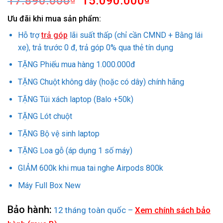
17.890.000
15.090.000
gốc
hiện
Ưu đãi khi mua sản phẩm:
là:
tại
17.890.000₫.
là:
Hỗ trợ
trả góp
lãi suất thấp (chỉ cần CMND + Bằng lái
15.090.000₫.
xe), trả trước 0 đ, trả góp 0% qua thẻ tín dụng
TẶNG Phiếu mua hàng 1.000.000đ
TẶNG Chuột không dây (hoặc có dây) chính hãng
TẶNG Túi xách laptop (Balo +50k)
TẶNG Lót chuột
TẶNG Bộ vệ sinh laptop
TẶNG Loa gỗ (áp dụng 1 số máy)
GIẢM 600k khi mua tai nghe Airpods 800k
Máy Full Box New
Bảo hành:
12 tháng toàn quốc –
Xem chính sách bảo