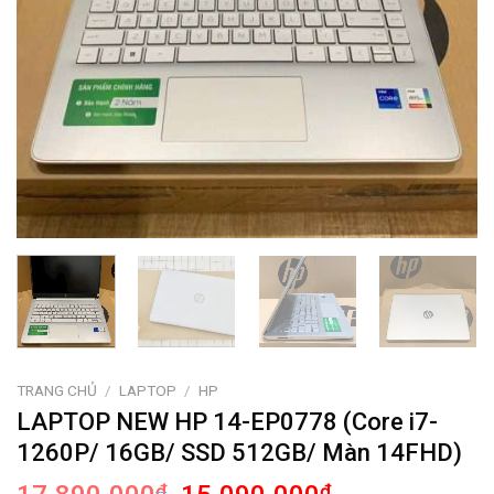
TRANG CHỦ
/
LAPTOP
/
HP
LAPTOP NEW HP 14-EP0778 (Core i7-
1260P/ 16GB/ SSD 512GB/ Màn 14FHD)
Giá
Giá
₫
₫