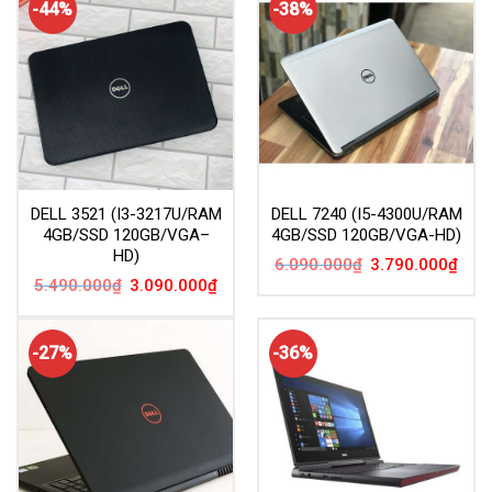
-44%
-38%
DELL 3521 (I3-3217U/RAM
DELL 7240 (I5-4300U/RAM
4GB/SSD 120GB/VGA–
4GB/SSD 120GB/VGA-HD)
HD)
Giá
Giá
6.090.000
₫
3.790.000
₫
gốc
hiện
Giá
Giá
5.490.000
₫
3.090.000
₫
là:
tại
gốc
hiện
6.090.000₫.
là:
là:
tại
3.79
5.490.000₫.
là:
3.090.000₫.
-27%
-36%