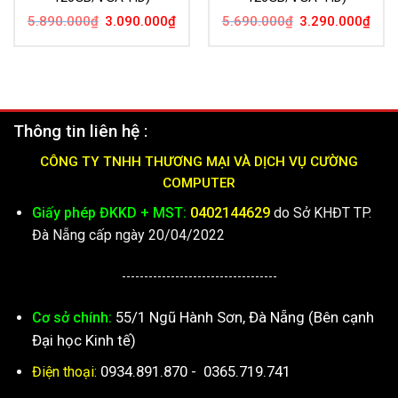
Giá
Giá
Giá
Giá
5.890.000
₫
3.090.000
₫
5.690.000
₫
3.290.000
₫
gốc
hiện
gốc
hiện
là:
tại
là:
tại
5.890.000₫.
là:
5.690.000₫.
là:
3.090.000₫.
3.29
Thông tin liên hệ :
CÔNG TY TNHH THƯƠNG MẠI VÀ DỊCH VỤ CƯỜNG
COMPUTER
Giấy phép ĐKKD + MST:
0402144629
do Sở KHĐT TP.
Đà Nẵng cấp ngày 20/04/2022
-----------------------------------
55/1 Ngũ Hành Sơn, Đà Nẵng (Bên cạnh
Cơ sở chính:
Đại học Kinh tế)
0934.891.870
-
0365.719.741
Điện thoại: