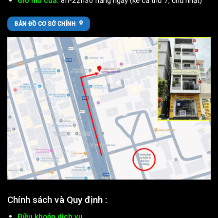
Giờ mở cửa:
8h-22h30 hằng ngày (kể cả thứ 7, chủ nhật)
BẢN ĐỒ CƠ SỞ CHÍNH
Chính sách và Quy định :
Điều khoản dịch vụ