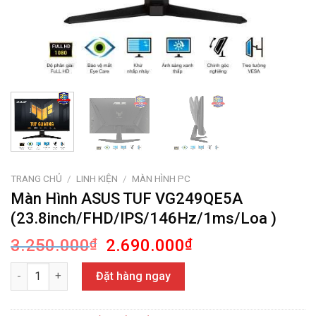
TRANG CHỦ
/
LINH KIỆN
/
MÀN HÌNH PC
Màn Hình ASUS TUF VG249QE5A
(23.8inch/FHD/IPS/146Hz/1ms/Loa )
Giá
Giá
3.250.000
₫
2.690.000
₫
gốc
hiện
Màn Hình ASUS TUF VG249QE5A (23.8inch/FHD/IPS/146Hz/1ms/L
là:
tại
Đặt hàng ngay
3.250.000₫.
là:
2.690.000₫.