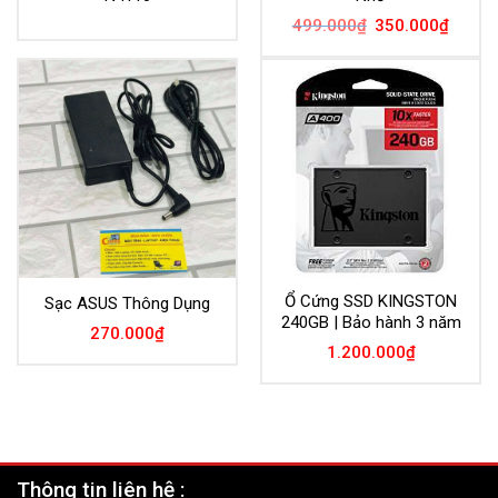
Giá
Giá
499.000
₫
350.000
₫
gốc
hiện
là:
tại
499.000₫.
là:
350.00
Ổ Cứng SSD KINGSTON
Sạc ASUS Thông Dụng
240GB | Bảo hành 3 năm
270.000
₫
1.200.000
₫
Thông tin liên hệ :