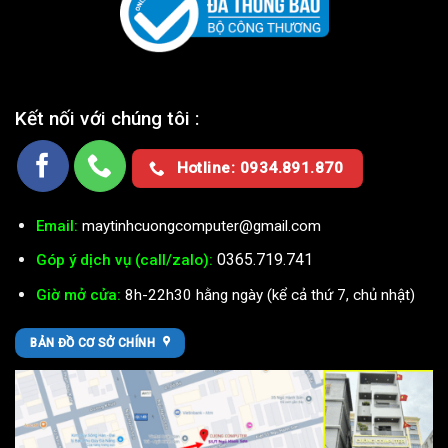
Kết nối với chúng tôi :
Hotline: 0934.891.870
Email:
maytinhcuongcomputer@gmail.com
0365.719.741
Góp ý dịch vụ (call/zalo):
Giờ mở cửa:
8h-22h30 hằng ngày (kể cả thứ 7, chủ nhật)
BẢN ĐỒ CƠ SỞ CHÍNH