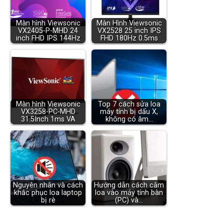
Màn hình Viewsonic
Màn Hình Viewsonic
VX2405-P-MHD 24
VX2528 25 inch IPS
inch FHD IPS 144Hz
FHD 180Hz 0.5ms
Màn hình Viewsonic
Top 7 cách sửa loa
VX3258-PC-MHD
máy tính bị dấu X,
31.5Inch 1ms VA
không có âm…
Nguyên nhân và cách
Hướng dẫn cách cắm
khắc phục loa laptop
loa vào máy tính bàn
bị rè
(PC) và…