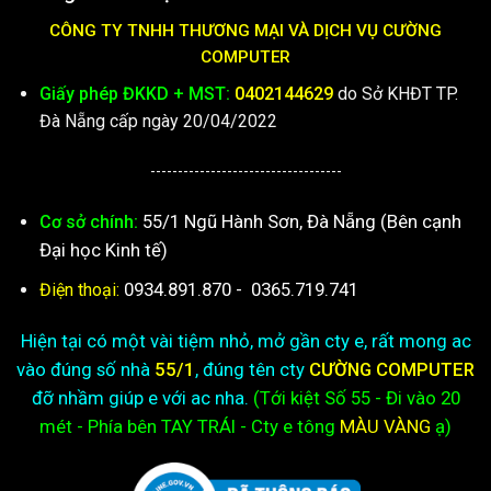
CÔNG TY TNHH THƯƠNG MẠI VÀ DỊCH VỤ CƯỜNG
COMPUTER
Giấy phép ĐKKD + MST:
0402144629
do Sở KHĐT TP.
Đà Nẵng cấp ngày 20/04/2022
-----------------------------------
55/1 Ngũ Hành Sơn, Đà Nẵng (Bên cạnh
Cơ sở chính:
Đại học Kinh tế)
0934.891.870
-
0365.719.741
Điện thoại:
Hiện tại có một vài tiệm nhỏ, mở gần cty e, rất mong ac
vào đúng số nhà
55/1
, đúng tên cty
CƯỜNG COMPUTER
đỡ nhầm giúp e với ac nha.
(Tới kiệt
Số 55 - Đi vào 20
mét - Phía bên TAY TRÁI - Cty e
tông
MÀU VÀNG
ạ)