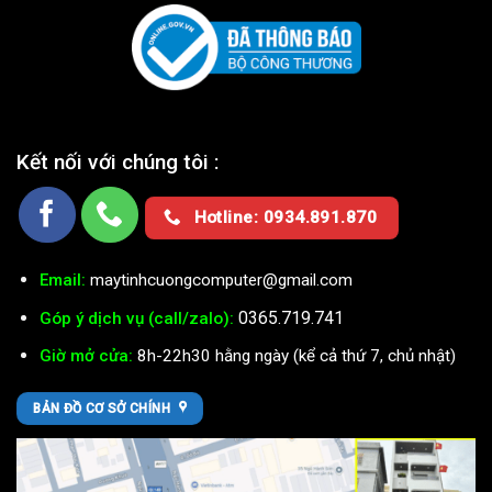
Kết nối với chúng tôi :
Hotline: 0934.891.870
Email:
maytinhcuongcomputer@gmail.com
0365.719.741
Góp ý dịch vụ (call/zalo):
Giờ mở cửa:
8h-22h30 hằng ngày (kể cả thứ 7, chủ nhật)
BẢN ĐỒ CƠ SỞ CHÍNH