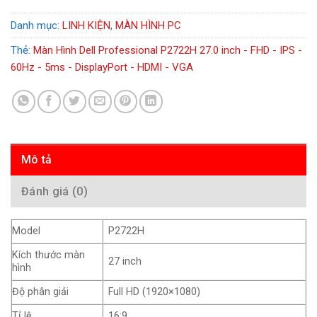
5.490.000₫.
Danh mục:
LINH KIỆN
,
MÀN HÌNH PC
Thẻ:
Màn Hình Dell Professional P2722H 27.0 inch - FHD - IPS -
60Hz - 5ms - DisplayPort - HDMI - VGA
Mô tả
Đánh giá (0)
Model
P2722H
Kích thước màn
27 inch
hình
Độ phân giải
Full HD (1920×1080)
Tỉ lệ
16:9