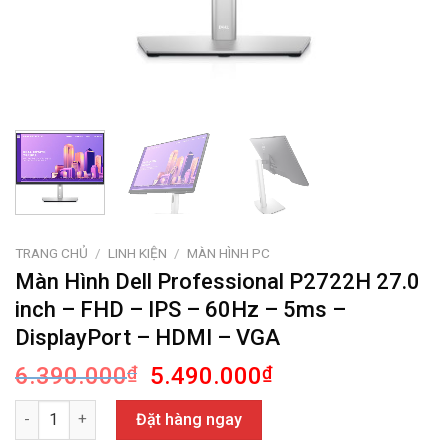
TRANG CHỦ
/
LINH KIỆN
/
MÀN HÌNH PC
Màn Hình Dell Professional P2722H 27.0
inch – FHD – IPS – 60Hz – 5ms –
DisplayPort – HDMI – VGA
Giá
Giá
6.390.000
₫
5.490.000
₫
gốc
hiện
Màn Hình Dell Professional P2722H 27.0 inch - FHD - IPS - 60Hz 
là:
tại
Đặt hàng ngay
6.390.000₫.
là: