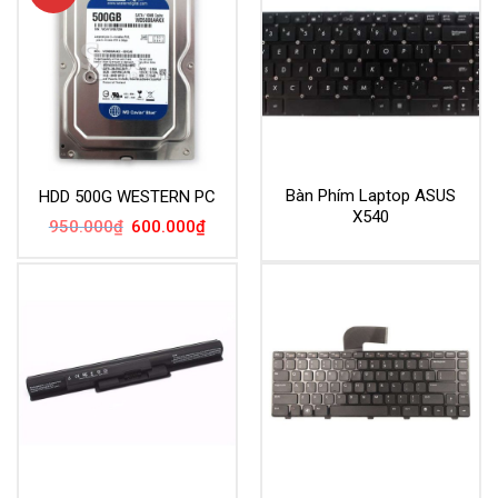
Bàn Phím Laptop ASUS
HDD 500G WESTERN PC
X540
Giá
Giá
950.000
₫
600.000
₫
gốc
hiện
là:
tại
950.000₫.
là:
600.000₫.