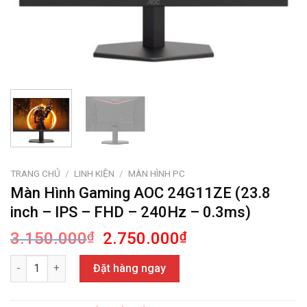
TRANG CHỦ
/
LINH KIỆN
/
MÀN HÌNH PC
Màn Hình Gaming AOC 24G11ZE (23.8
inch – IPS – FHD – 240Hz – 0.3ms)
Giá
Giá
3.150.000
₫
2.750.000
₫
gốc
hiện
Màn Hình Gaming AOC 24G11ZE (23.8 inch - IPS - FHD - 240Hz -
là:
tại
Đặt hàng ngay
3.150.000₫.
là:
2.750.000₫.