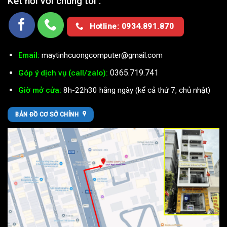
Kết nối với chúng tôi :
Hotline: 0934.891.870
Email:
maytinhcuongcomputer@gmail.com
0365.719.741
Góp ý dịch vụ (call/zalo):
Giờ mở cửa:
8h-22h30 hằng ngày (kể cả thứ 7, chủ nhật)
BẢN ĐỒ CƠ SỞ CHÍNH