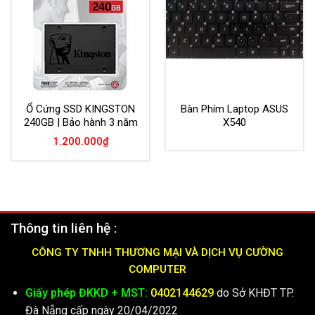
Ổ Cứng SSD KINGSTON
Bàn Phím Laptop ASUS
240GB | Bảo hành 3 năm
X540
1.200.000
₫
Thông tin liên hệ :
CÔNG TY TNHH THƯƠNG MẠI VÀ DỊCH VỤ CƯỜNG
COMPUTER
Giấy phép ĐKKD + MST:
0402144629
do Sở KHĐT TP.
Đà Nẵng cấp ngày 20/04/2022