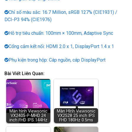
Chỉ số màu sắc: 16.7 Million, sRGB 127% (CIE1931) /
DCI-P3 94% (CIE1976)
Hỗ trợ tiêu chuẩn: 100mm × 100mm, Adaptive Sync
Cổng cắm kết nối: HDMI 2.0 x 1, DisplayPort 1.4 x 1
Phụ kiện trong hộp: Cáp nguồn, cáp DisplayPort
Bài Viết Liên Quan:
Màn hình Viewsonic
Màn Hình Viewsonic
VX2405-P-MHD 24
VX2528 25 inch IPS
inch FHD IPS 144Hz
FHD 180Hz 0.5ms