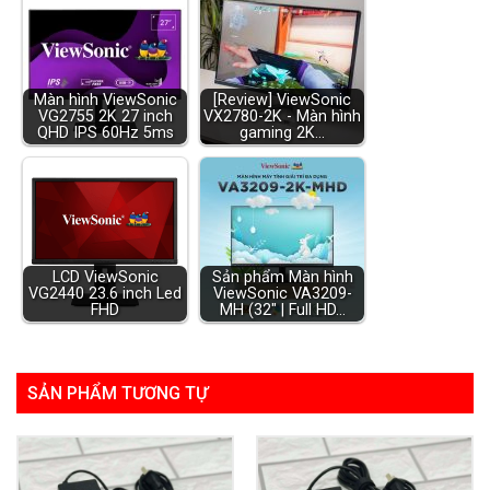
Màn hình ViewSonic
[Review] ViewSonic
VG2755 2K 27 inch
VX2780-2K - Màn hình
QHD IPS 60Hz 5ms
gaming 2K…
LCD ViewSonic
Sản phẩm Màn hình
VG2440 23.6 inch Led
ViewSonic VA3209-
FHD
MH (32" | Full HD…
SẢN PHẨM TƯƠNG TỰ