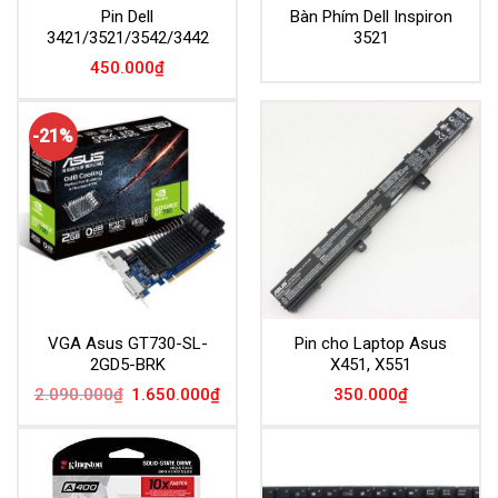
Pin Dell
Bàn Phím Dell Inspiron
3421/3521/3542/3442
3521
450.000
₫
-21%
VGA Asus GT730-SL-
Pin cho Laptop Asus
2GD5-BRK
X451, X551
Giá
Giá
2.090.000
₫
1.650.000
₫
350.000
₫
gốc
hiện
là:
tại
2.090.000₫.
là:
1.650.000₫.