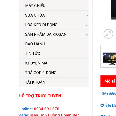
MÁY CHIẾU
SỬA CHỮA
LOA KÉO DI ĐỘNG
SẢN PHẨM DAIKIOSAN
BẢO HÀNH
TIN TỨC
KHUYẾN MÃI
TRẢ GÓP 0 ĐỒNG
Mô tả
TÀI KHOẢN
Kiểu dán
HỖ TRỢ TRỰC TUYẾN
Tỉ lệ k
Hotline:
0934.891.870
Page:
Máy Tính Cường Computer