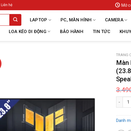
Mở c
Liên hệ
LAPTOP
PC, MÀN HÌNH
CAMERA
LOA KÉO DI ĐỘNG
BẢO HÀNH
TIN TỨC
KHUY
TRANG 
Màn 
(23.
Spea
3.49
Màn hìn
Danh m