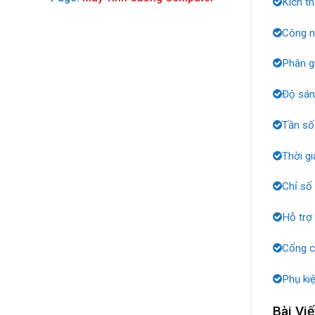
Kích t
Công n
Phân g
Độ sán
Tần số
Thời g
Chỉ số
Hỗ trợ
Cổng c
Phụ ki
Bài Viế