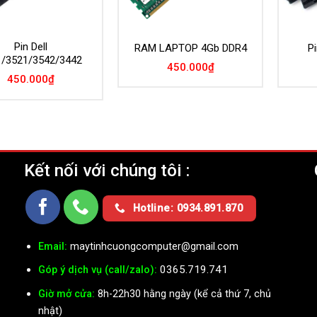
Pin Dell
RAM LAPTOP 4Gb DDR4
Pi
1/3521/3542/3442
450.000
₫
450.000
₫
Kết nối với chúng tôi :
Ụ
Hotline: 0934.891.870
Email:
maytinhcuongcomputer@gmail.com
0365.719.741
Góp ý dịch vụ (call/zalo):
Giờ mở cửa:
8h-22h30 hằng ngày (kể cả thứ 7, chủ
nhật)