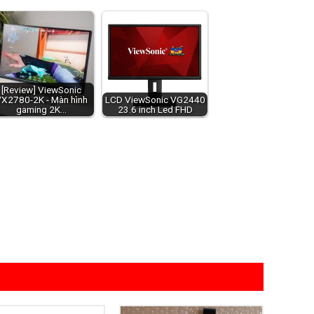
[Review] ViewSonic
X2780-2K - Màn hình
LCD ViewSonic VG2440
gaming 2K…
23.6 inch Led FHD