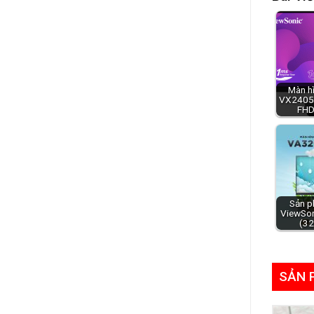
Màn h
VX2405-
FHD
Sản p
ViewSo
(32
SẢN 