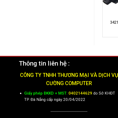
342
Thông tin liên hệ :
CÔNG TY TNHH THƯƠNG MẠI VÀ DỊCH V
CƯỜNG COMPUTER
Giấy phép ĐKKD + MST:
0402144629
do Sở KHĐT
TP. Đà Nẵng cấp ngày 20/04/2022
-----------------------------------