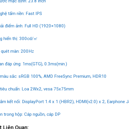
hước mặc định: 23.8 inch
ghệ tấm nền: Fast IPS
iải điểm ảnh: Full HD (1920×1080)
g hiển thị: 300cd/㎡
 quét màn: 200Hz
ian đáp ứng: 1ms(GTG), 0.3ms(min.)
 màu sắc: sRGB 100%, AMD FreeSync Premium, HDR10
 tiêu chuẩn: Loa 2Wx2, vesa 75x75mm
ắm kết nối: DisplayPort 1.4 x 1 (HBR2), HDMI(v2.0) x 2, Earphone J
ện trong hộp: Cáp nguồn, cáp DP
t Liên Quan: