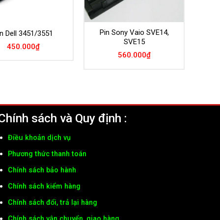
Pin Sony Vaio SVE14,
n Dell 3451/3551
SVE15
450.000
₫
560.000
₫
Chính sách và Quy định :
Điều khoản dịch vụ
Phương thức thanh toán
Chính sách bảo hành
Chính sách kiểm hàng
Chính sách đổi, trả lại hàng
Chính sách vận chuyển, giao hàng