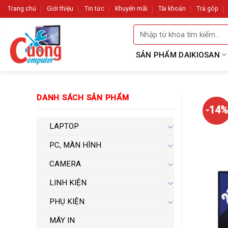
Skip
Trang chủ
Giới thiệu
Tin tức
Khuyến mãi
Tài khoản
Trả góp
to
Tìm
content
kiếm:
SẢN PHẨM DAIKIOSAN
DANH SÁCH SẢN PHẨM
-14%
LAPTOP
PC, MÀN HÌNH
CAMERA
LINH KIỆN
PHỤ KIỆN
MÁY IN