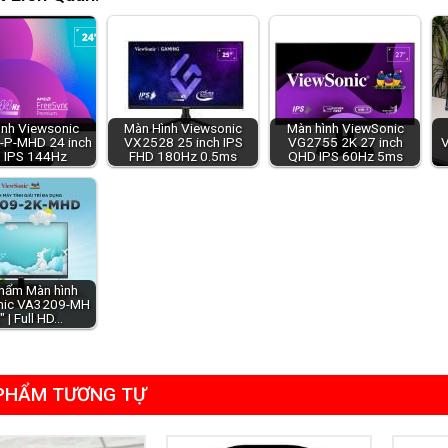
ình Viewsonic
Màn Hình Viewsonic
Màn hình ViewSonic
P-MHD 24 inch
VX2528 25 inch IPS
VG2755 2K 27 inch
V
 IPS 144Hz
FHD 180Hz 0.5ms
QHD IPS 60Hz 5ms
hẩm Màn hình
nic VA3209-MH
" | Full HD…
PHẨM TƯƠNG TỰ