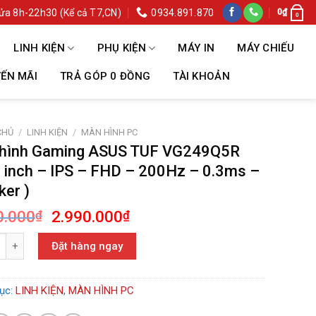
ửa 8h-22h30 (Kể cả T7,CN)
0934.891.870
0
₫
0
LINH KIỆN
PHỤ KIỆN
MÁY IN
MÁY CHIẾU
ẾN MÃI
TRẢ GÓP 0 ĐỒNG
TÀI KHOẢN
CHỦ
/
LINH KIỆN
/
MÀN HÌNH PC
hình Gaming ASUS TUF VG249Q5R
8 inch – IPS – FHD – 200Hz – 0.3ms –
ker )
Giá
Giá
0.000
2.990.000
₫
₫
gốc
hiện
h Gaming ASUS TUF VG249Q5R (23.8 inch - IPS - FHD - 200Hz - 0.3ms - 
là:
tại
Đặt hàng ngay
3.490.000₫.
là:
2.990.000₫.
ục:
LINH KIỆN
,
MÀN HÌNH PC