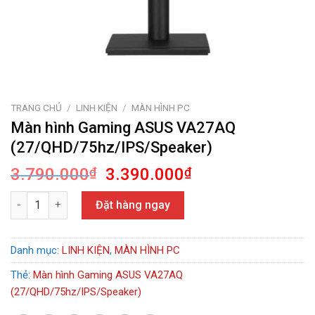
TRANG CHỦ
/
LINH KIỆN
/
MÀN HÌNH PC
Màn hình Gaming ASUS VA27AQ
(27/QHD/75hz/IPS/Speaker)
Giá
Giá
3.790.000
₫
3.390.000
₫
gốc
hiện
Màn hình Gaming ASUS VA27AQ (27/QHD/75hz/IPS/Speaker) số 
là:
tại
Đặt hàng ngay
3.790.000₫.
là:
3.390.000₫.
Danh mục:
LINH KIỆN
,
MÀN HÌNH PC
Thẻ:
Màn hình Gaming ASUS VA27AQ
(27/QHD/75hz/IPS/Speaker)