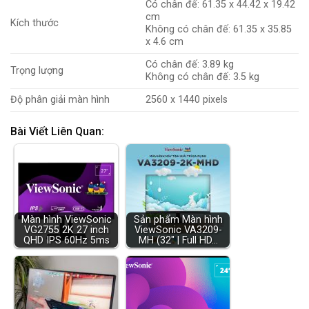
Có chân đế: 61.35 x 44.42 x 19.42
cm
Kích thước
Không có chân đế: 61.35 x 35.85
x 4.6 cm
Có chân đế: 3.89 kg
Trọng lượng
Không có chân đế: 3.5 kg
Độ phân giải màn hình
2560 x 1440 pixels
Bài Viết Liên Quan:
Màn hình ViewSonic
Sản phẩm Màn hình
VG2755 2K 27 inch
ViewSonic VA3209-
QHD IPS 60Hz 5ms
MH (32" | Full HD…