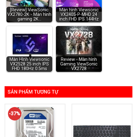
[Review] ViewSonic
Màn hình Viewsonic
VX2780-2K - Màn hình
VX2405-P-MHD 24
gaming 2K…
inch FHD IPS 144Hz
Màn Hình Viewsonic
Review - Màn hình
VX2528 25 inch IPS
Gaming ViewSonic
FHD 180Hz 0.5ms
VX2728
SẢN PHẨM TƯƠNG TỰ
-37%