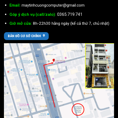
Email:
maytinhcuongcomputer@gmail.com
0365.719.741
Góp ý dịch vụ (call/zalo):
Giờ mở cửa:
8h-22h30 hằng ngày (kể cả thứ 7, chủ nhật)
BẢN ĐỒ CƠ SỞ CHÍNH