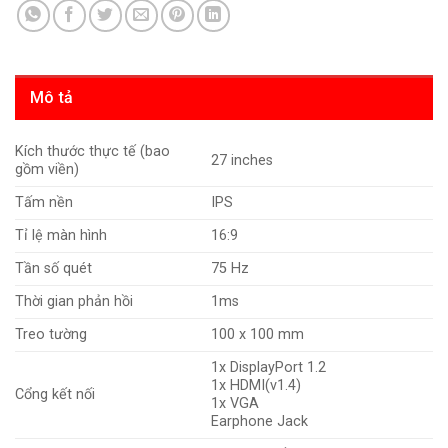
Mô tả
Kích thước thực tế (bao
27 inches
gồm viền)
Tấm nền
IPS
Tỉ lệ màn hình
16:9
Tần số quét
75 Hz
Thời gian phản hồi
1ms
Treo tường
100 x 100 mm
1x DisplayPort 1.2
1x HDMI(v1.4)
Cổng kết nối
1x VGA
Earphone Jack