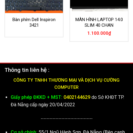
Bàn phím Dell Inspiron
MÀN HÌNH LAPTOP 14.0
3421
SLIM 40 CHAN
1.100.000
₫
Thông tin liên hệ :
CÔNG TY TNHH THƯƠNG MẠI VÀ DỊCH VỤ CƯỜNG
COMPUTER
Giấy phép ĐKKD + MST:
0402144629
do Sở KHĐT TP.
Đà Nẵng cấp ngày 20/04/2022
-----------------------------------
55/1 Ngũ Hành Sơn, Đà Nẵng (Bên cạnh
Cơ sở chính: