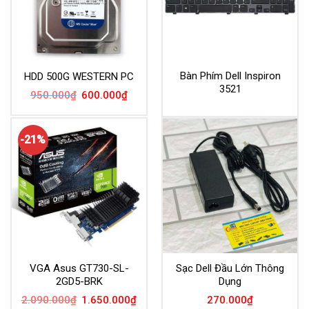
Bàn Phím Dell Inspiron
HDD 500G WESTERN PC
3521
Giá
Giá
950.000
₫
600.000
₫
gốc
hiện
là:
tại
950.000₫.
là:
600.000₫.
-21%
VGA Asus GT730-SL-
Sạc Dell Đầu Lớn Thông
2GD5-BRK
Dụng
Giá
Giá
2.090.000
₫
1.650.000
₫
270.000
₫
gốc
hiện