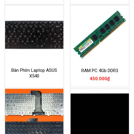
là:
tại
2.090.000₫.
là:
1.650.000₫.
Bàn Phím Laptop ASUS
RAM PC 4Gb DDR3
X540
450.000
₫