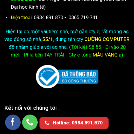
Đại học Kinh tế)
0934.891.870
-
0365.719.741
Điện thoại:
Hiện tại có một vài tiệm nhỏ, mở gần cty e, rất mong ac
vào đúng số nhà
55/1
, đúng tên cty
CƯỜNG COMPUTER
đỡ nhầm giúp e với ac nha.
(Tới kiệt
Số 55 - Đi vào 20
mét - Phía bên TAY TRÁI - Cty e
tông
MÀU VÀNG
ạ)
Kết nối với chúng tôi :
Hotline: 0934.891.870