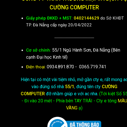
CƯỜNG COMPUTER
Giấy phép ĐKKD + MST:
0402144629
do Sở KHĐT
TP. Đà Nẵng cấp ngày 20/04/2022
-----------------------------------
55/1 Ngũ Hành Sơn, Đà Nẵng (Bên
Cơ sở chính:
cạnh Đại học Kinh tế)
0934.891.870
-
0365.719.741
Điện thoại:
Hiện tại có một vài tiệm nhỏ, mở gần cty e, rất mong a
vào đúng số nhà
55/1
, đúng tên cty
CƯỜNG
COMPUTER
đỡ nhầm giúp e với ac nha.
(Tới kiệt
Số 5
- Đi vào 20 mét - Phía bên TAY TRÁI - Cty e
tông
MÀ
VÀNG
ạ)