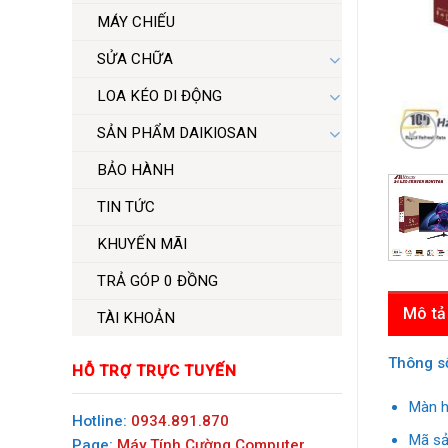
MÁY CHIẾU
SỬA CHỮA
LOA KÉO DI ĐỘNG
SẢN PHẨM DAIKIOSAN
BẢO HÀNH
TIN TỨC
KHUYẾN MÃI
TRẢ GÓP 0 ĐỒNG
Mô tả
TÀI KHOẢN
Thông số
HỖ TRỢ TRỰC TUYẾN
Màn h
Hotline:
0934.891.870
Mã s
Page:
Máy Tính Cường Computer