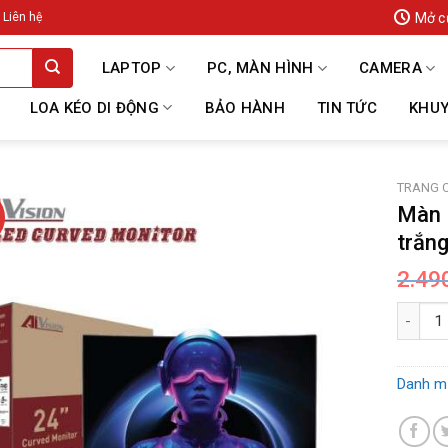
Mở c
Liên hệ
LAPTOP
PC, MÀN HÌNH
CAMERA
LOA KÉO DI ĐỘNG
BẢO HÀNH
TIN TỨC
KHUY
TRANG 
Màn 
trắn
2.49
Màn Hìn
Danh m