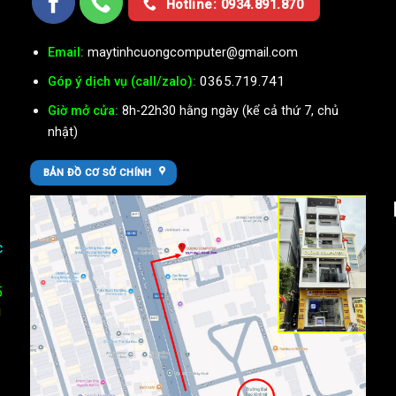
Hotline: 0934.891.870
Email:
maytinhcuongcomputer@gmail.com
0365.719.741
Góp ý dịch vụ (call/zalo):
Giờ mở cửa:
8h-22h30 hằng ngày (kể cả thứ 7, chủ
nhật)
BẢN ĐỒ CƠ SỞ CHÍNH
c
5
U