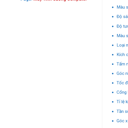
Màu s
Độ sá
Độ tư
Màu s
Loại 
Kích 
Tấm n
Góc n
Tốc đ
Cổng 
Tỉ lệ 
Tần s
Góc x