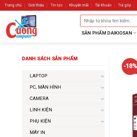
Skip
Trang chủ
Giới thiệu
Tin tức
Khuyến mãi
Tài khoản
Trả góp
to
Tìm
content
kiếm:
SẢN PHẨM DAIKIOSAN
DANH SÁCH SẢN PHẨM
-18%
LAPTOP
PC, MÀN HÌNH
CAMERA
LINH KIỆN
PHỤ KIỆN
MÁY IN