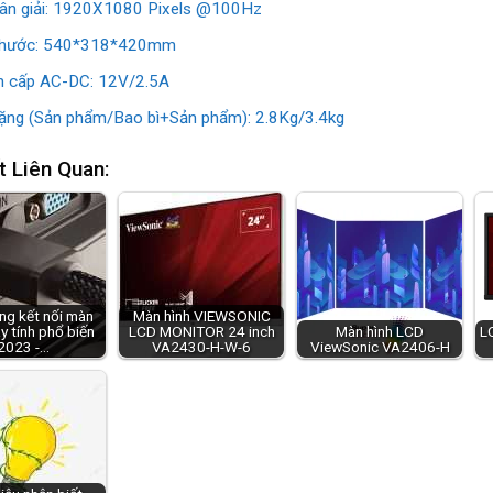
ân giải: 1920X1080 Pixels @100Hz
thước: 540*318*420mm
 cấp AC-DC: 12V/2.5A
ặng (Sản phẩm/Bao bì+Sản phẩm): 2.8Kg/3.4kg
t Liên Quan:
ng kết nối màn
Màn hình VIEWSONIC
y tính phổ biến
LCD MONITOR 24 inch
Màn hình LCD
L
2023 -…
VA2430-H-W-6
ViewSonic VA2406-H