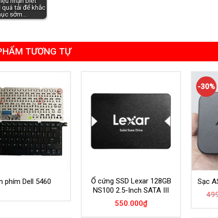
iệu nhận biết
 quá tải để khắc
hục sớm…
PHẨM TƯƠNG TỰ
-30%
Ổ cứng SSD Lexar 128GB
n phím Dell 5460
Sạc A
NS100 2.5-Inch SATA III
49
550.000
₫