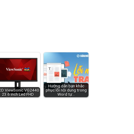
Hướng dẫn bạn khắc
CD ViewSonic VG2440
phục lỗi nội dung trong
23.6 inch Led FHD
Word tự…