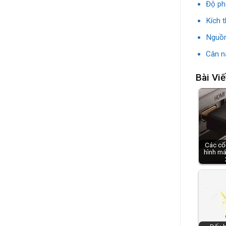
Độ ph
Kích 
Nguồn
Cân n
Bài Viế
Các cổ
hình má