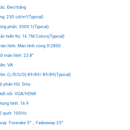
ắc: Đen/trắng
ng: 250 cd/m²(Typical)
ơng phản: 3000:1(Typical)
ắc hiển thị: 16.7M Colors(Typical)
màn hình: Màn hình cong R:2800
cỡ màn hình: 23.8”
ền: VA
hìn: (L/R/U/D) 89/89/ 89/89(Typical)
ộ phản hồi: 5ms
kết nối: VGA/HDMI
khung hình: 16:9
ố quét: 100Hz
oay: Forerake 5°，Fadeaway 25°