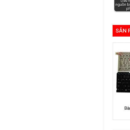
Dấu h
nguồn bị
p
SẢN 
Bà