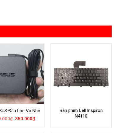
Bàn phím Dell Inspiron
SUS Đầu Lớn Và Nhỏ
N4110
Giá
Giá
9.000
₫
350.000
₫
gốc
hiện
là:
tại
499.000₫.
là: