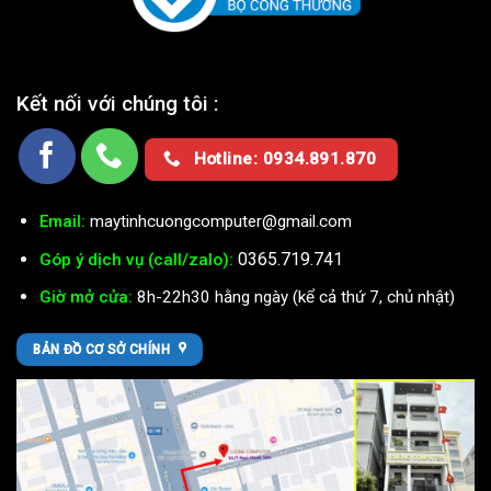
Kết nối với chúng tôi :
Hotline: 0934.891.870
Email:
maytinhcuongcomputer@gmail.com
0365.719.741
Góp ý dịch vụ (call/zalo):
Giờ mở cửa:
8h-22h30 hằng ngày (kể cả thứ 7, chủ nhật)
BẢN ĐỒ CƠ SỞ CHÍNH