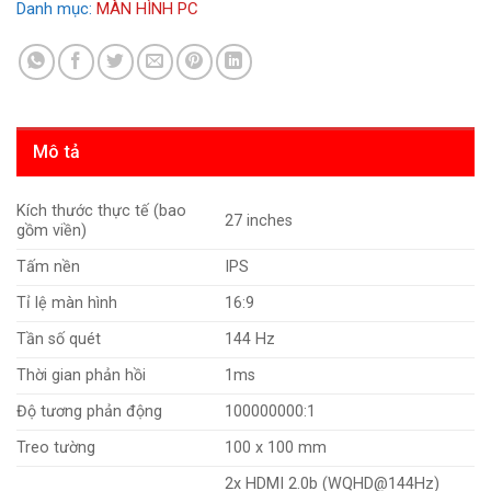
Danh mục:
MÀN HÌNH PC
Mô tả
Kích thước thực tế (bao
27 inches
gồm viền)
Tấm nền
IPS
Tỉ lệ màn hình
16:9
Tần số quét
144 Hz
Thời gian phản hồi
1ms
Độ tương phản động
100000000:1
Treo tường
100 x 100 mm
2x HDMI 2.0b (WQHD@144Hz)