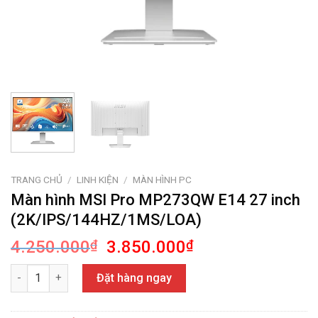
TRANG CHỦ
/
LINH KIỆN
/
MÀN HÌNH PC
Màn hình MSI Pro MP273QW E14 27 inch
(2K/IPS/144HZ/1MS/LOA)
Giá
Giá
4.250.000
₫
3.850.000
₫
gốc
hiện
Màn hình MSI Pro MP273QW E14 27 inch (2K/IPS/144HZ/1MS/LO
là:
tại
Đặt hàng ngay
4.250.000₫.
là:
3.850.000₫.