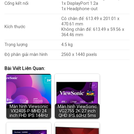
Cổng kết nối
1x DisplayPort 1.2a
1x Headphone-out
Có chân đế: 613.49 x 201.01 x
470.61 mm
Kích thước
Không chân đế: 613.49 x 59.56 x
364.46 mm
Trọng lượng
4.5 kg
Độ phân giải màn hình
2560 x 1440 pixels
Bài Viết Liên Quan:
Màn hình Viewsonic
Màn hình ViewSonic
VX2405-P-MHD 24
VG2755 2K 27 inch
inch FHD IPS 144Hz
QHD IPS 60Hz 5ms