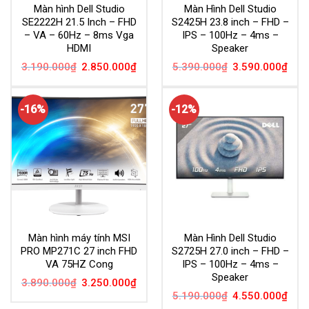
Màn hình Dell Studio
Màn Hình Dell Studio
SE2222H 21.5 Inch – FHD
S2425H 23.8 inch – FHD –
– VA – 60Hz – 8ms Vga
IPS – 100Hz – 4ms –
HDMI
Speaker
Giá
Giá
Giá
Giá
3.190.000
₫
2.850.000
₫
5.390.000
₫
3.590.000
₫
gốc
hiện
gốc
hiện
là:
tại
là:
tại
3.190.000₫.
là:
5.390.000₫.
là:
2.850.000₫.
3.59
-16%
-12%
Màn hình máy tính MSI
Màn Hình Dell Studio
PRO MP271C 27 inch FHD
S2725H 27.0 inch – FHD –
VA 75HZ Cong
IPS – 100Hz – 4ms –
Speaker
Giá
Giá
3.890.000
₫
3.250.000
₫
gốc
hiện
Giá
Giá
5.190.000
₫
4.550.000
₫
là:
tại
gốc
hiện
3.890.000₫.
là: