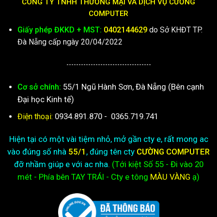
CÔNG TY TNHH THƯƠNG MẠI VÀ DỊCH VỤ CƯỜNG
COMPUTER
Giấy phép ĐKKD + MST:
0402144629
do Sở KHĐT TP.
Đà Nẵng cấp ngày 20/04/2022
-----------------------------------
55/1 Ngũ Hành Sơn, Đà Nẵng (Bên cạnh
Cơ sở chính:
Đại học Kinh tế)
0934.891.870
-
0365.719.741
Điện thoại:
Hiện tại có một vài tiệm nhỏ, mở gần cty e, rất mong ac
vào đúng số nhà
55/1
, đúng tên cty
CƯỜNG COMPUTER
đỡ nhầm giúp e với ac nha.
(Tới kiệt
Số 55 - Đi vào 20
mét - Phía bên TAY TRÁI - Cty e
tông
MÀU VÀNG
ạ)