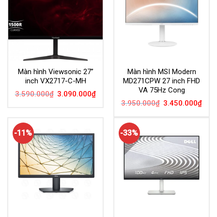
Màn hình Viewsonic 27”
Màn hình MSI Modern
inch VX2717-C-MH
MD271CPW 27 inch FHD
VA 75Hz Cong
Giá
Giá
3.590.000
₫
3.090.000
₫
gốc
hiện
Giá
Giá
3.950.000
₫
3.450.000
₫
là:
tại
gốc
hiện
3.590.000₫.
là:
là:
tại
3.090.000₫.
3.950.000₫.
là:
3.45
-11%
-33%