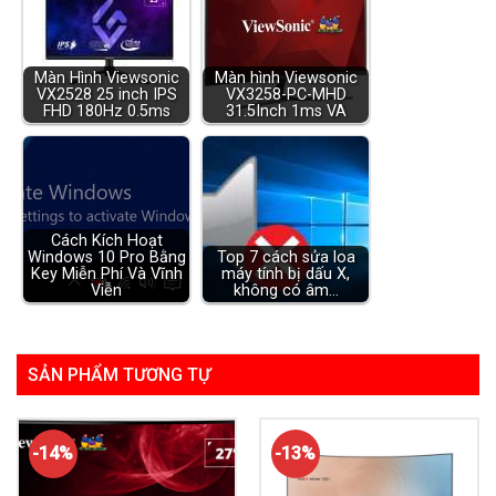
Màn Hình Viewsonic
Màn hình Viewsonic
VX2528 25 inch IPS
VX3258-PC-MHD
FHD 180Hz 0.5ms
31.5Inch 1ms VA
Cách Kích Hoạt
Windows 10 Pro Bằng
Top 7 cách sửa loa
Key Miễn Phí Và Vĩnh
máy tính bị dấu X,
Viễn
không có âm…
SẢN PHẨM TƯƠNG TỰ
-14%
-13%