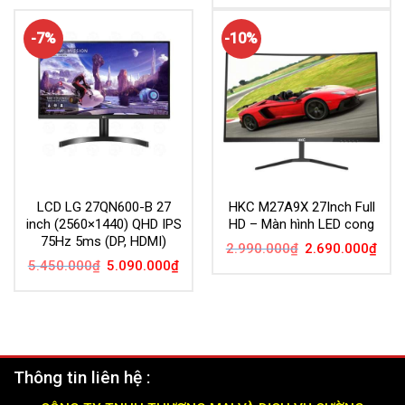
là:
tại
3.250.000₫.
5.190.000₫.
là:
4.55
-7%
-10%
LCD LG 27QN600-B 27
HKC M27A9X 27Inch Full
inch (2560×1440) QHD IPS
HD – Màn hình LED cong
75Hz 5ms (DP, HDMI)
Giá
Giá
2.990.000
₫
2.690.000
₫
gốc
hiện
Giá
Giá
5.450.000
₫
5.090.000
₫
là:
tại
gốc
hiện
2.990.000₫.
là:
là:
tại
2.69
5.450.000₫.
là:
5.090.000₫.
Thông tin liên hệ :