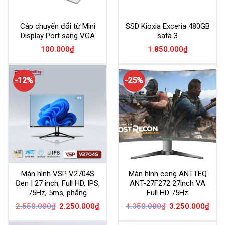
Cáp chuyển đổi từ Mini
SSD Kioxia Exceria 480GB
Display Port sang VGA
sata 3
100.000
₫
1.850.000
₫
-12%
-25%
Màn hình VSP V2704S
Màn hình cong ANTTEQ
Đen | 27 inch, Full HD, IPS,
ANT-27F272 27inch VA
75Hz, 5ms, phẳng
Full HD 75Hz
Giá
Giá
Giá
Giá
2.550.000
₫
2.250.000
₫
4.350.000
₫
3.250.000
₫
gốc
hiện
gốc
hiện
là:
tại
là:
tại