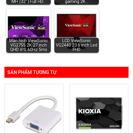
MH (32" | Full HD…
gaming 2K…
Màn hình ViewSonic
LCD ViewSonic
VG2755 2K 27 inch
VG2440 23.6 inch Led
QHD IPS 60Hz 5ms
FHD
SẢN PHẨM TƯƠNG TỰ