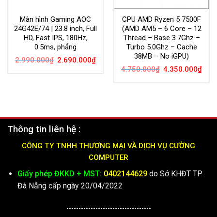
Màn hình Gaming AOC
CPU AMD Ryzen 5 7500F
24G42E/74 | 23.8 inch, Full
(AMD AM5 – 6 Core – 12
HD, Fast IPS, 180Hz,
Thread – Base 3.7Ghz –
0.5ms, phẳng
Turbo 5.0Ghz – Cache
38MB – No iGPU)
Giá
Giá
2.990.000
₫
2.690.000
₫
gốc
hiện
Giá
Giá
4.750.000
₫
4.350.000
₫
là:
tại
gốc
hiện
2.990.000₫.
là:
là:
tại
2.690.000₫.
4.750.000₫.
là:
4.35
Thông tin liên hệ :
CÔNG TY TNHH THƯƠNG MẠI VÀ DỊCH VỤ CƯỜNG
COMPUTER
Giấy phép ĐKKD + MST:
0402144629
do Sở KHĐT TP.
Đà Nẵng cấp ngày 20/04/2022
-----------------------------------