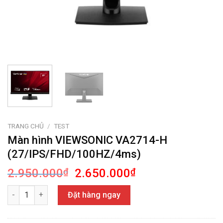
TRANG CHỦ
/
TEST
Màn hình VIEWSONIC VA2714-H
(27/IPS/FHD/100HZ/4ms)
Giá
Giá
2.950.000
₫
2.650.000
₫
gốc
hiện
Màn hình VIEWSONIC VA2714-H (27/IPS/FHD/100HZ/4ms) số lư
là:
tại
Đặt hàng ngay
2.950.000₫.
là:
2.650.000₫.