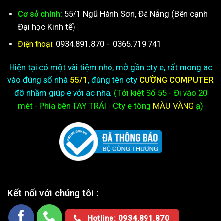
55/1 Ngũ Hành Sơn, Đà Nẵng (Bên cạnh
Cơ sở chính:
Đại học Kinh tế)
0934.891.870
-
0365.719.741
Điện thoại:
Hiện tại có một vài tiệm nhỏ, mở gần cty e, rất mong ac
vào đúng số nhà
55/1
, đúng tên cty
CƯỜNG COMPUTER
đỡ nhầm giúp e với ac nha.
(Tới kiệt
Số 55 - Đi vào 20
mét - Phía bên TAY TRÁI - Cty e
tông
MÀU VÀNG
ạ)
Kết nối với chúng tôi :
Hotline: 0934.891.870