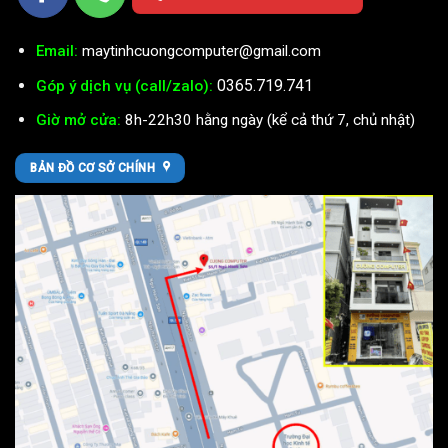
Email:
maytinhcuongcomputer@gmail.com
0365.719.741
Góp ý dịch vụ (call/zalo):
Giờ mở cửa:
8h-22h30 hằng ngày (kể cả thứ 7, chủ nhật)
BẢN ĐỒ CƠ SỞ CHÍNH