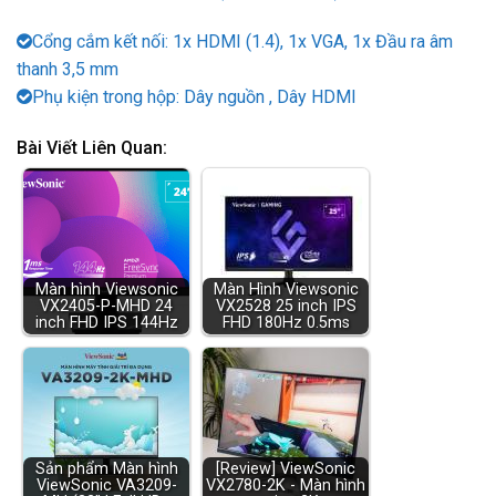
Cổng cắm kết nối: 1x HDMI (1.4), 1x VGA, 1x Đầu ra âm
thanh 3,5 mm
Phụ kiện trong hộp: Dây nguồn , Dây HDMI
Bài Viết Liên Quan:
Màn hình Viewsonic
Màn Hình Viewsonic
VX2405-P-MHD 24
VX2528 25 inch IPS
inch FHD IPS 144Hz
FHD 180Hz 0.5ms
Sản phẩm Màn hình
[Review] ViewSonic
ViewSonic VA3209-
VX2780-2K - Màn hình