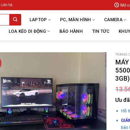
Mở c
Liên hệ
LAPTOP
PC, MÀN HÌNH
CAMERA
LOA KÉO DI ĐỘNG
BẢO HÀNH
TIN TỨC
KHUY
TRANG 
MÁY 
5500
3GB)
13.5
Ưu đã
Hỗ 
GIẢ
bảo