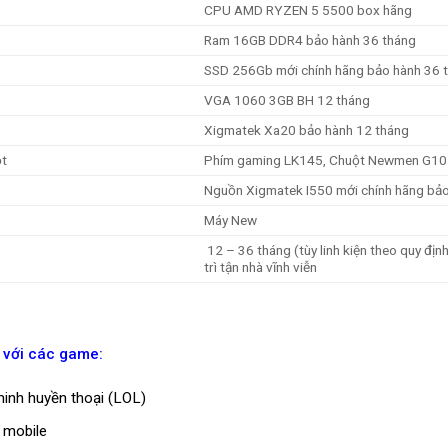
CPU AMD RYZEN 5 5500 box hãng
Ram
16GB DDR4 bảo hành 36 tháng
SSD 256Gb
mới chính hãng bảo hành 36 
VGA 1060 3GB BH 12 tháng
Xigmatek Xa20
bảo hành 12 tháng
ột
Phím gaming LK145, Chuột Newmen G10
Nguồn X
igmatek I550 mới chính hãng bả
Máy New
12 – 36 tháng (tùy linh kiện theo quy địn
trì tận nhà vĩnh viễn
 với các game:
minh huyền thoại (LOL)
mobile