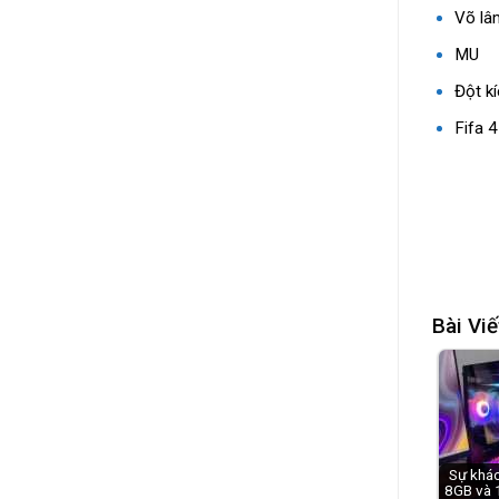
Võ lâ
MU
Đột kí
Fifa 4
Bài Viế
Sự khác
8GB và 