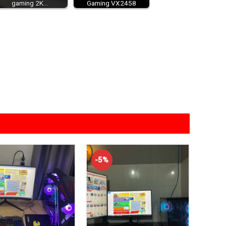
gaming 2K…
Gaming VX2458
-5%