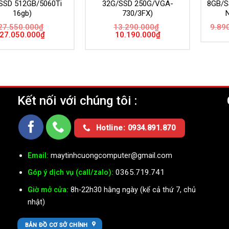
SSD 512GB/5060Ti
32G/SSD 250G/VGA-
8GB/S
16gb)
730/3FX)
27.550.000
₫
13.290.000
₫
9.89
Giá
Giá
Giá
Giá
27.050.000
₫
10.190.000
₫
gốc
hiện
gốc
hiện
là:
tại
là:
tại
27.550.000₫.
là:
13.290.000₫.
là:
27.050.000₫.
10.190.000₫.
Kết nối với chúng tôi :
Ụ
Hotline: 0934.891.870
Email:
maytinhcuongcomputer@gmail.com
0365.719.741
Góp ý dịch vụ (call/zalo):
Giờ mở cửa:
8h-22h30 hằng ngày (kể cả thứ 7, chủ
nhật)
BẢN ĐỒ CƠ SỞ CHÍNH