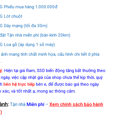
 Phiếu mua hàng 1.000.000đ
 Lót chuột
 Dây mạng (tối đa 30m)
đặt Tận nhà miễn phí (bán kính 20km)
 Loa gỗ (áp dụng 1 số máy)
 ảnh mang tính chất minh họa, cấu hình chi tiết ở phía
…
ý
:
Hiện tại giá Ram, SSD biến động tăng bất thường theo
 ngày, việc cập nhật giá của shop chưa thể kịp thời, quý
h
liên hệ trực tiếp
bên e, để được báo giá theo ngày
h xác, và tốt nhất ạ, mong ac thông cảm.
ành
:
Tận nhà
Miễn phí
–
Xem chính sách bảo hành
)