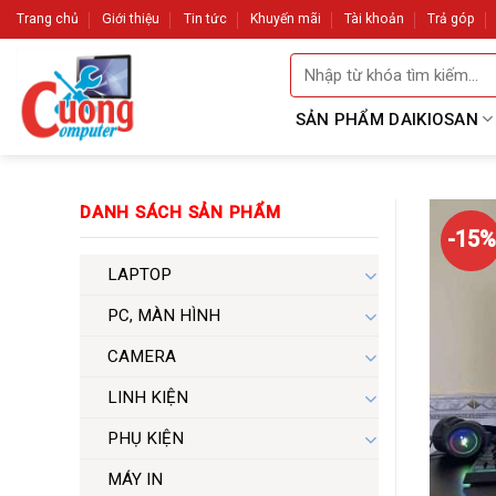
Skip
Trang chủ
Giới thiệu
Tin tức
Khuyến mãi
Tài khoản
Trả góp
to
Tìm
content
kiếm:
SẢN PHẨM DAIKIOSAN
DANH SÁCH SẢN PHẨM
-15%
LAPTOP
PC, MÀN HÌNH
CAMERA
LINH KIỆN
PHỤ KIỆN
MÁY IN