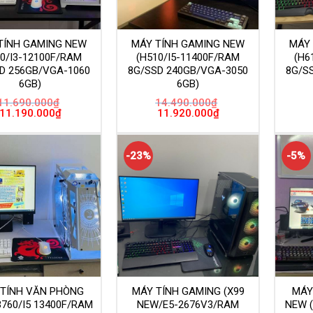
TÍNH GAMING NEW
MÁY TÍNH GAMING NEW
MÁY
10/I3-12100F/RAM
(H510/I5-11400F/RAM
(H6
D 256GB/VGA-1060
8G/SSD 240GB/VGA-3050
8G/S
6GB)
6GB)
11.690.000
₫
14.490.000
₫
Giá
Giá
Giá
Giá
11.190.000
₫
11.920.000
₫
gốc
hiện
gốc
hiện
là:
tại
là:
tại
11.690.000₫.
là:
14.490.000₫.
là:
11.190.000₫.
11.920.000₫.
-23%
-5%
 TÍNH VĂN PHÒNG
MÁY TÍNH GAMING (X99
MÁY
760/I5 13400F/RAM
NEW/E5-2676V3/RAM
NEW (