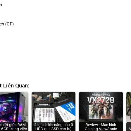
m
ch (CF)
t Liên Quan:
 biệt giữa RAM
4 lợi ích khi nâng cấp ổ
Review - Màn hình
16GB trong việc
HDD qua SSD cho bộ
Gaming ViewSonic
V