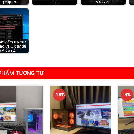
ng cấp PC
PC…
VX2728
ật kiểm tra bus
ng CPU đầy đủ
ừ A đến Z
PHẨM TƯƠNG TỰ
-18%
-4%