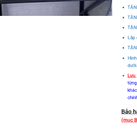
TẶNG
TĂNG
TẶNG
Lắp 
TẶNG
Hình
dưới
Lưu 
từng
khác
chín
Bảo h
(mục B