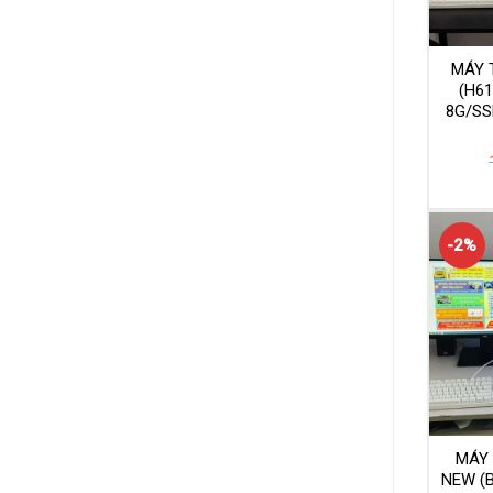
MÁY 
(H6
8G/SS
-2%
MÁY
NEW (B