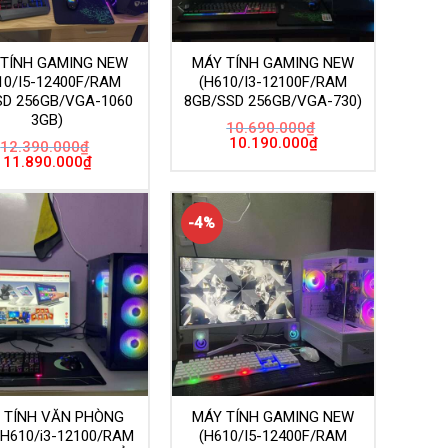
 TÍNH GAMING NEW
MÁY TÍNH GAMING NEW
10/I5-12400F/RAM
(H610/I3-12100F/RAM
SD 256GB/VGA-1060
8GB/SSD 256GB/VGA-730)
3GB)
10.690.000
₫
Giá
Giá
10.190.000
₫
12.390.000
₫
gốc
hiện
Giá
Giá
11.890.000
₫
là:
tại
gốc
hiện
10.690.000₫.
là:
là:
tại
10.190.000₫.
12.390.000₫.
là:
11.890.000₫.
-4%
 TÍNH VĂN PHÒNG
MÁY TÍNH GAMING NEW
H610/i3-12100/RAM
(H610/I5-12400F/RAM