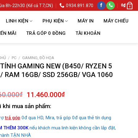
ửa 8h-22h30 (Kể cả T7,CN)
0934.891.870
0
₫
0
LINH KIỆN
PHỤ KIỆN
MÁY IN
MÁY CHIẾU
ẾN MÃI
TRẢ GÓP 0 ĐỒNG
TÀI KHOẢN
CHỦ
/
PC
/
GAMING, ĐỒ HỌA
TÍNH GAMING NEW (B450/ RYZEN 5
/ RAM 16GB/ SSD 256GB/ VGA 1060
Giá
Giá
60.000
11.460.000
₫
₫
gốc
hiện
i khi mua sản phẩm:
là:
tại
13.560.000₫.
là:
trợ
trả góp
0đ qua HD, Mira, trả góp 0đ qua thẻ tín dụng
11.460.000₫.
M THÊM 300K
nếu khách mua linh kiện không cần lắp đặt,
 hành TẬN NHÀ