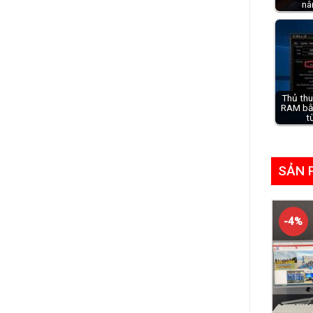
nâ
Thủ thu
RAM bằ
t
SẢN 
-4%