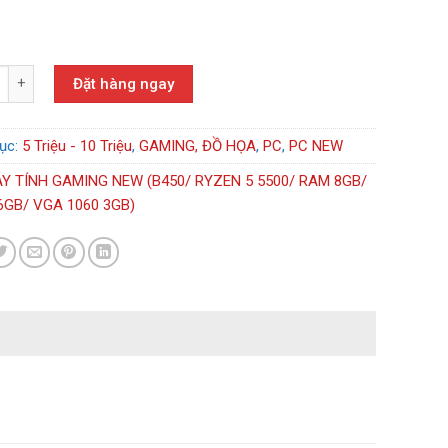
H GAMING NEW (B450/ RYZEN 5 5500/ RAM 16GB/ SSD 256GB/ VGA 106
Đặt hàng ngay
ục:
5 Triệu - 10 Triệu
,
GAMING, ĐỒ HỌA
,
PC
,
PC NEW
Y TÍNH GAMING NEW (B450/ RYZEN 5 5500/ RAM 8GB/
6GB/ VGA 1060 3GB)