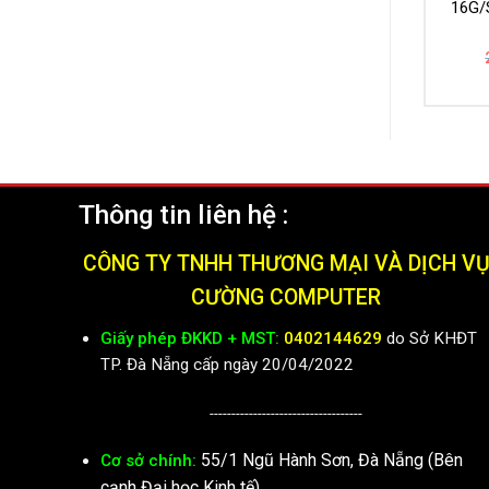
16G/
Thông tin liên hệ :
CÔNG TY TNHH THƯƠNG MẠI VÀ DỊCH V
CƯỜNG COMPUTER
Giấy phép ĐKKD + MST:
0402144629
do Sở KHĐT
TP. Đà Nẵng cấp ngày 20/04/2022
-----------------------------------
55/1 Ngũ Hành Sơn, Đà Nẵng (Bên
Cơ sở chính:
cạnh Đại học Kinh tế)