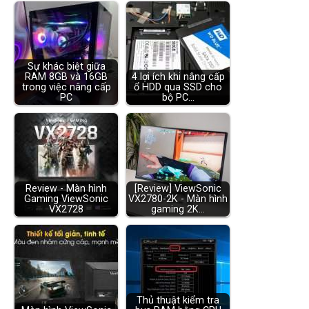
Sự khác biệt giữa
RAM 8GB và 16GB
4 lợi ích khi nâng cấp
trong việc nâng cấp
ổ HDD qua SSD cho
PC
bộ PC…
Review - Màn hình
[Review] ViewSonic
Gaming ViewSonic
VX2780-2K - Màn hình
VX2728
gaming 2K…
Thủ thuật kiểm tra