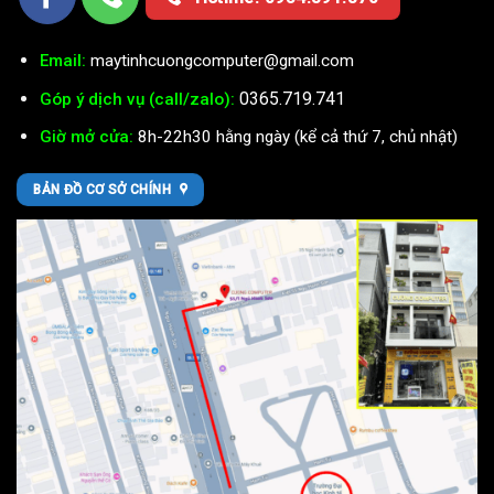
Email:
maytinhcuongcomputer@gmail.com
0365.719.741
Góp ý dịch vụ (call/zalo):
Giờ mở cửa:
8h-22h30 hằng ngày (kể cả thứ 7, chủ nhật)
BẢN ĐỒ CƠ SỞ CHÍNH