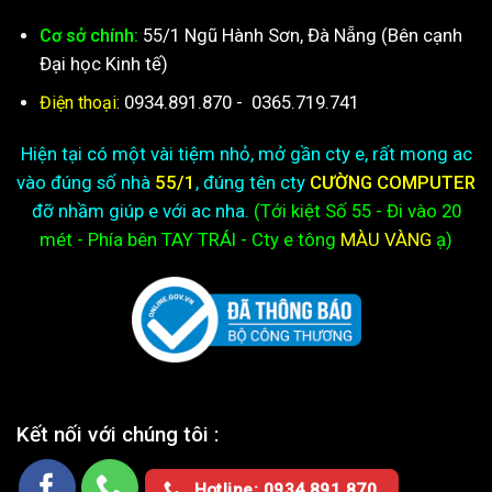
55/1 Ngũ Hành Sơn, Đà Nẵng (Bên cạnh
Cơ sở chính:
Đại học Kinh tế)
0934.891.870
-
0365.719.741
Điện thoại:
Hiện tại có một vài tiệm nhỏ, mở gần cty e, rất mong ac
vào đúng số nhà
55/1
, đúng tên cty
CƯỜNG COMPUTER
đỡ nhầm giúp e với ac nha.
(Tới kiệt
Số 55 - Đi vào 20
mét - Phía bên TAY TRÁI - Cty e
tông
MÀU VÀNG
ạ)
Kết nối với chúng tôi :
Hotline: 0934.891.870