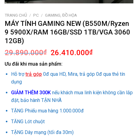
TRANG CHỦ
/
PC
/
GAMING, ĐỒ HỌA
MÁY TÍNH GAMING NEW (B550M/Ryzen
9 5900X/RAM 16GB/SSD 1TB/VGA 3060
12GB)
Giá
Giá
29.890.000
₫
26.410.000
₫
gốc
hiện
Ưu đãi khi mua sản phẩm:
là:
tại
29.890.000₫.
là:
Hỗ trợ
trả góp
0đ qua HD, Mira, trả góp 0đ qua thẻ tín
26.410.000₫.
dụng
GIẢM THÊM 300K
nếu khách mua linh kiện không cần lắp
đặt, bảo hành TẬN NHÀ
TẶNG Phiếu mua hàng 1.000.000đ
TĂNG Lót chuột
TẶNG Dây mạng (tối đa 30m)