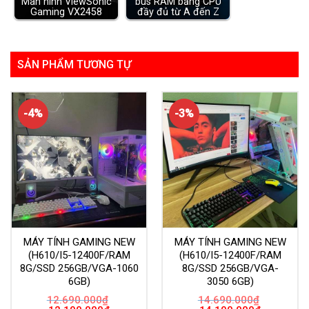
Màn hình ViewSonic
bus RAM bằng CPU
Gaming VX2458
đầy đủ từ A đến Z
SẢN PHẨM TƯƠNG TỰ
-4%
-3%
MÁY TÍNH GAMING NEW
MÁY TÍNH GAMING NEW
(H610/I5-12400F/RAM
(H610/I5-12400F/RAM
8G/SSD 256GB/VGA-1060
8G/SSD 256GB/VGA-
6GB)
3050 6GB)
12.690.000
₫
14.690.000
₫