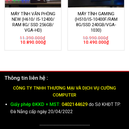
MÁY TÍNH VĂN PHÒNG
MÁY TÍNH GAMING
NEW (H610/ I5-12400/
(H510/I5-10400F/RAM
RAM 8G/ SSD 256GB/
8G/SSD 240GB/VGA-
VGA-HD)
1030)
11.390.000
₫
10.990.000
₫
Giá
Giá
Giá
Giá
10.890.000
₫
10.490.000
₫
gốc
hiện
gốc
hiện
là:
tại
là:
tại
11.390.000₫.
là:
10.990.000₫.
là:
10.890.000₫.
10.490.000
Thông tin liên hệ :
CÔNG TY TNHH THƯƠNG MẠI VÀ DỊCH VỤ CƯỜNG
COMPUTER
Giấy phép ĐKKD + MST:
0402144629
do Sở KHĐT TP.
Đà Nẵng cấp ngày 20/04/2022
-----------------------------------