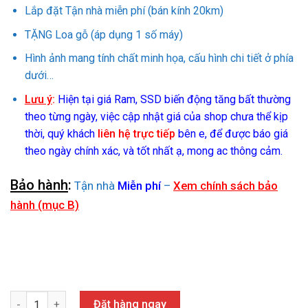
Lắp đặt Tận nhà miễn phí (bán kính 20km)
TẶNG Loa gỗ (áp dụng 1 số máy)
Hình ảnh mang tính chất minh họa, cấu hình chi tiết ở phía
dưới…
Lưu ý
:
Hiện tại giá Ram, SSD biến động tăng bất thường
theo từng ngày, việc cập nhật giá của shop chưa thể kịp
thời, quý khách
liên hệ trực tiếp
bên e, để được báo giá
theo ngày chính xác, và tốt nhất ạ, mong ac thông cảm.
Bảo hành
:
Tận nhà
Miễn phí
–
Xem chính sách bảo
hành (mục B)
MÁY TÍNH GAMING NEW (B550M/Ryzen 9 5900X/RAM 16GB/SSD 1
Đặt hàng ngay