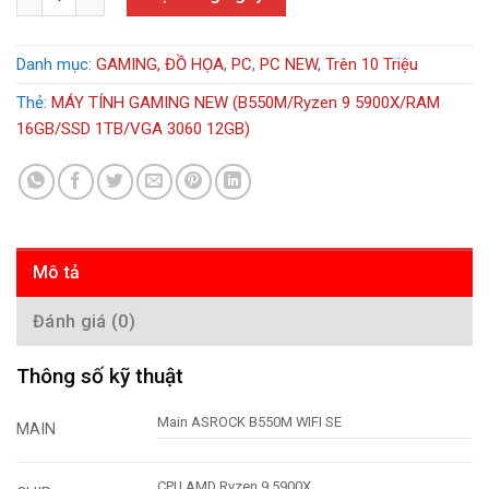
Danh mục:
GAMING, ĐỒ HỌA
,
PC
,
PC NEW
,
Trên 10 Triệu
Thẻ:
MÁY TÍNH GAMING NEW (B550M/Ryzen 9 5900X/RAM
16GB/SSD 1TB/VGA 3060 12GB)
Mô tả
Đánh giá (0)
Thông số kỹ thuật
Main ASROCK B550M WIFI SE
MAIN
CPU AMD Ryzen 9 5900X