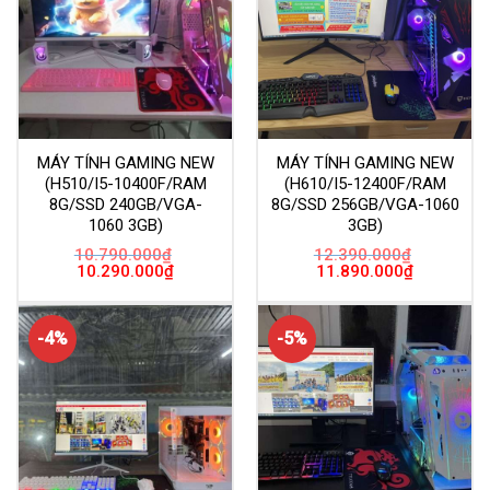
MÁY TÍNH GAMING NEW
MÁY TÍNH GAMING NEW
(H510/I5-10400F/RAM
(H610/I5-12400F/RAM
8G/SSD 240GB/VGA-
8G/SSD 256GB/VGA-1060
1060 3GB)
3GB)
10.790.000
₫
12.390.000
₫
Giá
Giá
Giá
Giá
10.290.000
₫
11.890.000
₫
gốc
hiện
gốc
hiện
là:
tại
là:
tại
10.790.000₫.
là:
12.390.000₫.
là:
10.290.000₫.
11.890.000
-4%
-5%