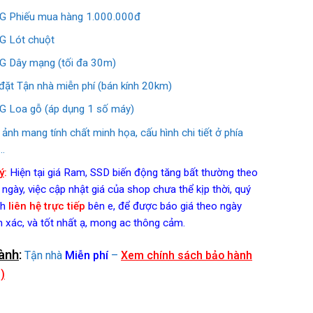
 Phiếu mua hàng 1.000.000đ
 Lót chuột
 Dây mạng (tối đa 30m)
đặt Tận nhà miễn phí (bán kính 20km)
 Loa gỗ (áp dụng 1 số máy)
 ảnh mang tính chất minh họa, cấu hình chi tiết ở phía
…
ý
:
Hiện tại giá Ram, SSD biến động tăng bất thường theo
 ngày, việc cập nhật giá của shop chưa thể kịp thời, quý
h
liên hệ trực tiếp
bên e, để được báo giá theo ngày
h xác, và tốt nhất ạ, mong ac thông cảm.
ành
:
Tận nhà
Miễn phí
–
Xem chính sách bảo hành
)