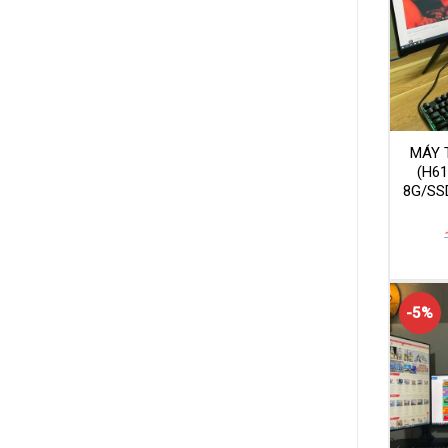
MÁY 
(H6
8G/SS
-5%