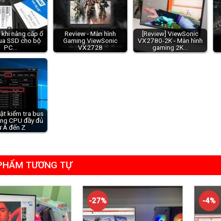
h khi nâng cấp ổ
Review - Màn hình
[Review] ViewSonic
ua SSD cho bộ
Gaming ViewSonic
VX2780-2K - Màn hình
PC…
VX2728
gaming 2K…
ật kiểm tra bus
ng CPU đầy đủ
ừ A đến Z
PHẨM TƯƠNG TỰ
-27%
-4%