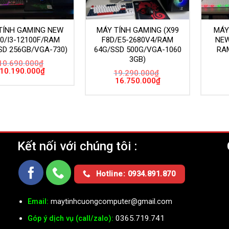
TÍNH GAMING NEW
MÁY TÍNH GAMING (X99
MÁY
10/I3-12100F/RAM
F8D/E5-2680V4/RAM
NEW
SD 256GB/VGA-730)
64G/SSD 500G/VGA-1060
RAM
3GB)
10.690.000
₫
Giá
Giá
10.190.000
₫
19.290.000
₫
gốc
hiện
Giá
Giá
16.750.000
₫
là:
tại
gốc
hiện
10.690.000₫.
là:
là:
tại
10.190.000₫.
19.290.000₫.
là:
16.750.000₫.
Kết nối với chúng tôi :
Ụ
Hotline: 0934.891.870
Email:
maytinhcuongcomputer@gmail.com
0365.719.741
Góp ý dịch vụ (call/zalo):