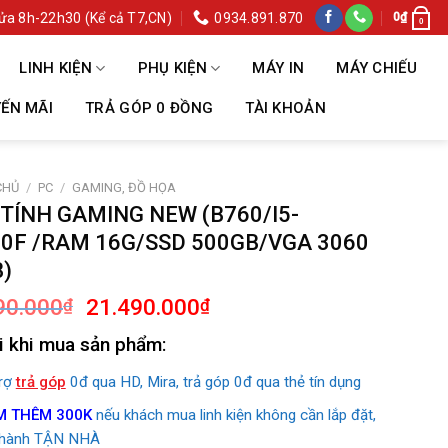
ửa 8h-22h30 (Kể cả T7,CN)
0934.891.870
0
₫
0
LINH KIỆN
PHỤ KIỆN
MÁY IN
MÁY CHIẾU
ẾN MÃI
TRẢ GÓP 0 ĐỒNG
TÀI KHOẢN
CHỦ
/
PC
/
GAMING, ĐỒ HỌA
TÍNH GAMING NEW (B760/I5-
0F /RAM 16G/SSD 500GB/VGA 3060
)
Giá
Giá
90.000
21.490.000
₫
₫
gốc
hiện
i khi mua sản phẩm:
là:
tại
21.990.000₫.
là:
trợ
trả góp
0đ qua HD, Mira, trả góp 0đ qua thẻ tín dụng
21.490.000₫.
M THÊM 300K
nếu khách mua linh kiện không cần lắp đặt,
 hành TẬN NHÀ