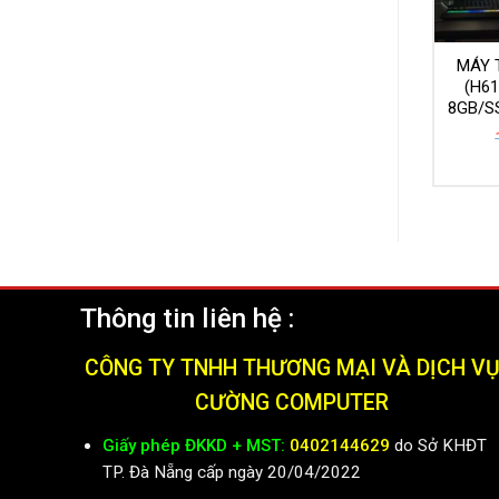
MÁY 
(H6
8GB/S
Thông tin liên hệ :
CÔNG TY TNHH THƯƠNG MẠI VÀ DỊCH V
CƯỜNG COMPUTER
Giấy phép ĐKKD + MST:
0402144629
do Sở KHĐT
TP. Đà Nẵng cấp ngày 20/04/2022