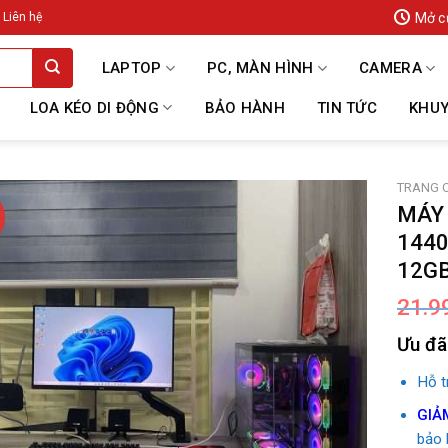
Mở c
Liên hệ
LAPTOP
PC, MÀN HÌNH
CAMERA
LOA KÉO DI ĐỘNG
BẢO HÀNH
TIN TỨC
KHUY
TRANG 
MÁY 
1440
12GB
21.9
Ưu đã
Hỗ 
GIẢ
bảo