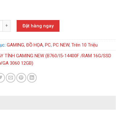
H GAMING NEW (B760/I5-14400F /RAM 16G/SSD 500GB/VGA 3060 12GB
Đặt hàng ngay
ục:
GAMING, ĐỒ HỌA
,
PC
,
PC NEW
,
Trên 10 Triệu
Y TÍNH GAMING NEW (B760/I5-14400F /RAM 16G/SSD
VGA 3060 12GB)