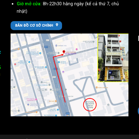
Giờ mở cửa:
8h-22h30 hằng ngày (kể cả thứ 7, chủ
nhật)
BẢN ĐỒ CƠ SỞ CHÍNH
c
5
U