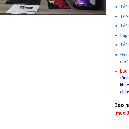
TẶNG
TĂNG
TẶNG
Lắp 
TẶNG
Hình
dưới
Lưu 
từng
khác
chín
Bảo h
(mục B