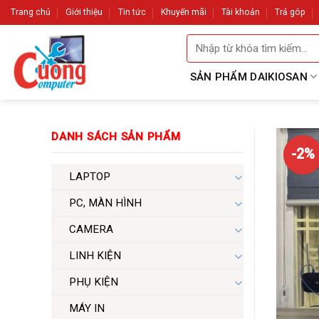
Skip
Trang chủ
Giới thiệu
Tin tức
Khuyến mãi
Tài khoản
Trả góp
to
Tìm
content
kiếm:
SẢN PHẨM DAIKIOSAN
DANH SÁCH SẢN PHẨM
-2%
LAPTOP
PC, MÀN HÌNH
CAMERA
LINH KIỆN
PHỤ KIỆN
MÁY IN