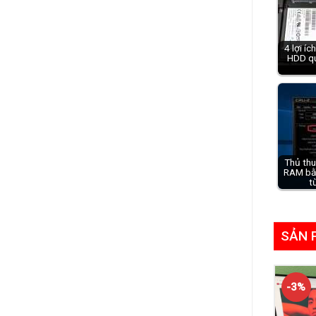
4 lợi íc
HDD q
Thủ thu
RAM bằ
t
SẢN 
-3%