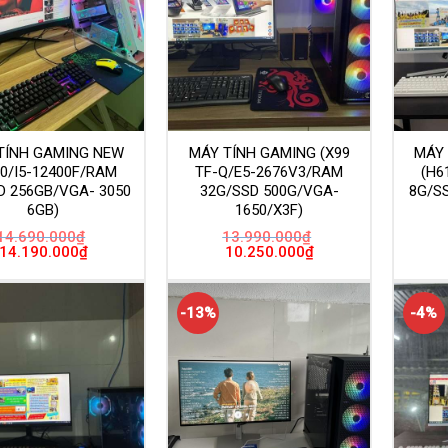
TÍNH GAMING NEW
MÁY TÍNH GAMING (X99
MÁY
10/I5-12400F/RAM
TF-Q/E5-2676V3/RAM
(H6
D 256GB/VGA- 3050
32G/SSD 500G/VGA-
8G/S
6GB)
1650/X3F)
14.690.000
₫
13.990.000
₫
Giá
Giá
Giá
Giá
14.190.000
₫
10.250.000
₫
gốc
hiện
gốc
hiện
là:
tại
là:
tại
14.690.000₫.
là:
13.990.000₫.
là:
14.190.000₫.
10.250.000₫.
-13%
-4%