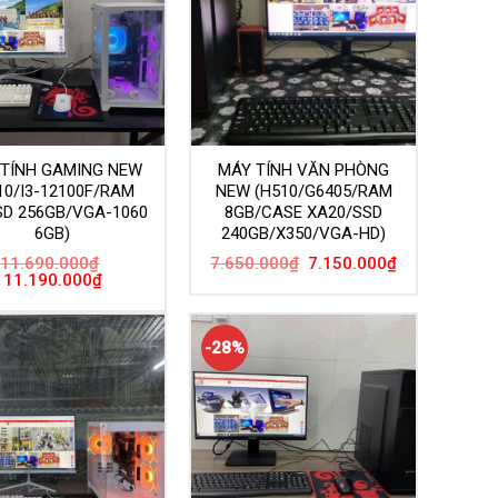
 TÍNH GAMING NEW
MÁY TÍNH VĂN PHÒNG
10/I3-12100F/RAM
NEW (H510/G6405/RAM
SD 256GB/VGA-1060
8GB/CASE XA20/SSD
6GB)
240GB/X350/VGA-HD)
Giá
Giá
11.690.000
₫
7.650.000
₫
7.150.000
₫
gốc
hiện
Giá
Giá
11.190.000
₫
là:
tại
gốc
hiện
7.650.000₫.
là:
là:
tại
7.150.000₫.
11.690.000₫.
là:
11.190.000₫.
-28%