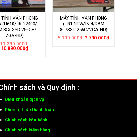
 TÍNH VĂN PHÒNG
MÁY TÍNH VĂN PHÒNG
 (H610/ I5-12400/
(H81 NEW/I5-4/RAM
 8G/ SSD 256GB/
8G/SSD 256G/VGA-HD)
VGA-HD)
Giá
Giá
5.190.000
₫
3.730.000
₫
gốc
hiện
11.390.000
₫
là:
tại
Giá
Giá
10.890.000
₫
5.190.000₫.
là:
gốc
hiện
3.730.000₫.
là:
tại
11.390.000₫.
là:
10.890.000₫.
Chính sách và Quy định :
Điều khoản dịch vụ
Phương thức thanh toán
Chính sách bảo hành
Chính sách kiểm hàng