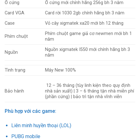
Ổ cứng
Ổ cứng mới chính hãng 256g bh 3 năm
Card VGA
Card rời 1030 2gb chính hãng bh 3 năm
Case
Vỏ cây xigmatek xa20 mới bh 12 tháng
Phím
chuột game giả cơ newmen mới bh 1
Phím chuột
năm
Nguồn xigmatek I550 mới chính hãng bh 3
Nguồn
năm
Tình trạng
Máy New 100%
12 – 36 tháng (tùy linh kiện theo quy định
Bảo hành
nhà sản xuất)
|
3 – 6 tháng tận nhà
miễn phí
(phần cứng) | bảo trì tận nhà vĩnh viễn
Phù hợp với các game:
Liên minh huyền thoại (LOL)
PUBG mobile