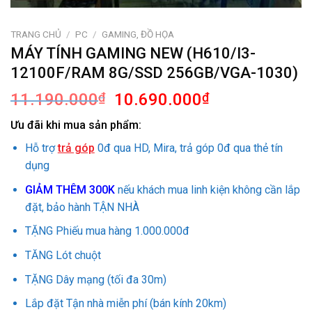
TRANG CHỦ
/
PC
/
GAMING, ĐỒ HỌA
MÁY TÍNH GAMING NEW (H610/I3-
12100F/RAM 8G/SSD 256GB/VGA-1030)
Giá
Giá
11.190.000
₫
10.690.000
₫
gốc
hiện
Ưu đãi khi mua sản phẩm:
là:
tại
11.190.000₫.
là:
Hỗ trợ
trả góp
0đ qua HD, Mira, trả góp 0đ qua thẻ tín
10.690.000₫.
dụng
GIẢM THÊM 300K
nếu khách mua linh kiện không cần lắp
đặt, bảo hành TẬN NHÀ
TẶNG Phiếu mua hàng 1.000.000đ
TĂNG Lót chuột
TẶNG Dây mạng (tối đa 30m)
Lắp đặt Tận nhà miễn phí (bán kính 20km)