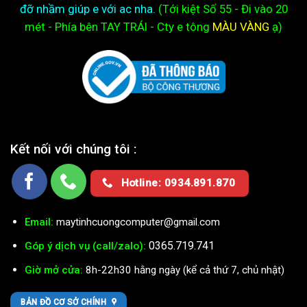
đỡ nhầm giúp e với ac nha.
(Tới kiệt
Số 55 - Đi vào 20
mét - Phía bên TAY TRÁI - Cty e
tông
MÀU VÀNG
ạ)
Kết nối với chúng tôi :
Hotline: 0934.891.870
Email:
maytinhcuongcomputer@gmail.com
0365.719.741
Góp ý dịch vụ (call/zalo):
Giờ mở cửa:
8h-22h30 hằng ngày (kể cả thứ 7, chủ nhật)
BẢN ĐỒ CƠ SỞ CHÍNH