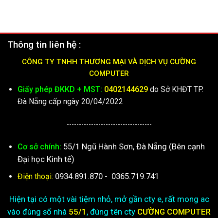
16.690.000₫.
là:
10.090.000₫.
là:
12.790.000₫.
9.590.000₫.
Thông tin liên hệ :
CÔNG TY TNHH THƯƠNG MẠI VÀ DỊCH VỤ CƯỜNG
COMPUTER
Giấy phép ĐKKD + MST:
0402144629
do Sở KHĐT TP.
Đà Nẵng cấp ngày 20/04/2022
-----------------------------------
55/1 Ngũ Hành Sơn, Đà Nẵng (Bên cạnh
Cơ sở chính:
Đại học Kinh tế)
0934.891.870
-
0365.719.741
Điện thoại:
Hiện tại có một vài tiệm nhỏ, mở gần cty e, rất mong ac
vào đúng số nhà
55/1
, đúng tên cty
CƯỜNG COMPUTER