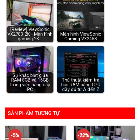
[Review] ViewSonic
VX2780-2K - Màn hình
Màn hình ViewSonic
gaming 2K…
Gaming VX2458
Sự khác biệt giữa
RAM 8GB và 16GB
Thủ thuật kiểm tra
trong việc nâng cấp
bus RAM bằng CPU
PC
đầy đủ từ A đến Z
SẢN PHẨM TƯƠNG TỰ
-5%
-22%