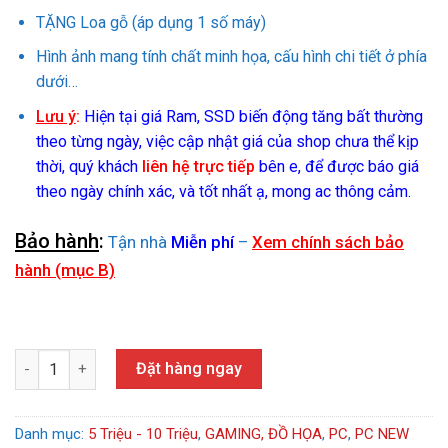
TẶNG Loa gỗ (áp dụng 1 số máy)
Hình ảnh mang tính chất minh họa, cấu hình chi tiết ở phía
dưới…
Lưu ý
:
Hiện tại giá Ram, SSD biến động tăng bất thường
theo từng ngày, việc cập nhật giá của shop chưa thể kịp
thời, quý khách
liên hệ trực tiếp
bên e, để được báo giá
theo ngày chính xác, và tốt nhất ạ, mong ac thông cảm.
Bảo hành
:
Tận nhà
Miễn phí
–
Xem chính sách bảo
hành (mục B)
MÁY TÍNH GAMING NEW (H610/I3-12100F/RAM 8G/SSD 256GB/VG
Đặt hàng ngay
Danh mục:
5 Triệu - 10 Triệu
,
GAMING, ĐỒ HỌA
,
PC
,
PC NEW