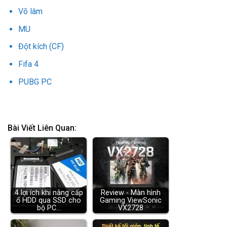
Võ lâm
MU
Đột kích (CF)
Fifa 4
PUBG PC
Bài Viết Liên Quan:
4 lợi ích khi nâng cấp
Review - Màn hình
ổ HDD qua SSD cho
Gaming ViewSonic
bộ PC…
VX2728