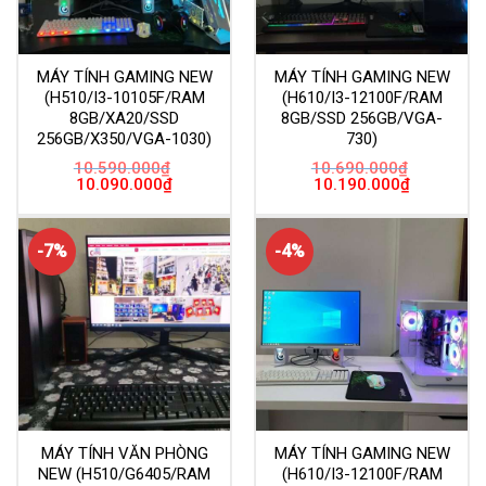
MÁY TÍNH GAMING NEW
MÁY TÍNH GAMING NEW
(H510/I3-10105F/RAM
(H610/I3-12100F/RAM
8GB/XA20/SSD
8GB/SSD 256GB/VGA-
256GB/X350/VGA-1030)
730)
10.590.000
₫
10.690.000
₫
Giá
Giá
Giá
Giá
10.090.000
₫
10.190.000
₫
gốc
hiện
gốc
hiện
là:
tại
là:
tại
10.590.000₫.
là:
10.690.000₫.
là:
10.090.000₫.
10.190.000
-7%
-4%
MÁY TÍNH VĂN PHÒNG
MÁY TÍNH GAMING NEW
NEW (H510/G6405/RAM
(H610/I3-12100F/RAM