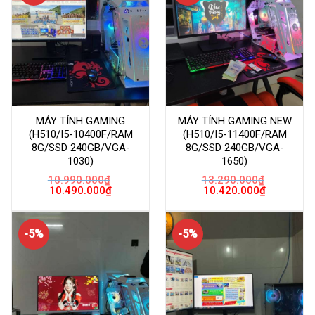
MÁY TÍNH GAMING
MÁY TÍNH GAMING NEW
(H510/I5-10400F/RAM
(H510/I5-11400F/RAM
8G/SSD 240GB/VGA-
8G/SSD 240GB/VGA-
1030)
1650)
10.990.000
₫
13.290.000
₫
Giá
Giá
Giá
Giá
10.490.000
₫
10.420.000
₫
gốc
hiện
gốc
hiện
là:
tại
là:
tại
10.990.000₫.
là:
13.290.000₫.
là:
10.490.000₫.
10.420.000
-5%
-5%